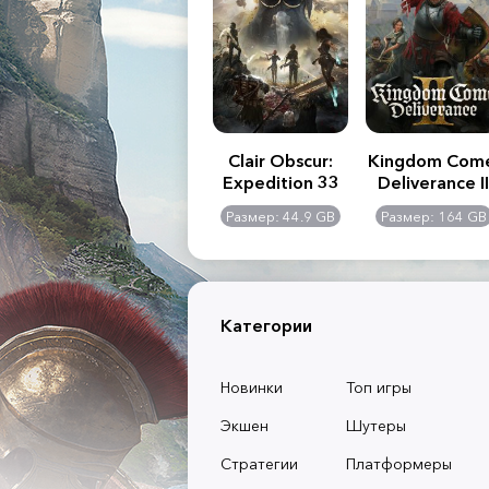
.R. 2:
Assassin's Creed
Clair Obscur:
Kingdom Com
of
Shadows
Expedition 33
Deliverance II
l -
0 GB
Размер: 117 GB
Размер: 44.9 GB
Размер: 164 GB
dition
Категории
Новинки
Топ игры
Экшен
Шутеры
Стратегии
Платформеры