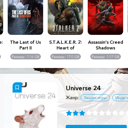
e:
The Last of Us
S.T.A.L.K.E.R. 2:
Assassin's Creed
Part II
Heart of
Shadows
Remastered
Chernobyl -
Размер: 116 GB
Размер: 170 GB
Размер: 117 GB
Ultimate Edition
Universe 24
Жанр:
Экшен игры
Инди 