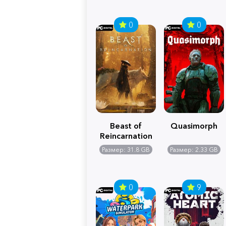
0
0
Beast of
Quasimorph
Reincarnation
Размер: 31.8 GB
Размер: 2.33 GB
0
9