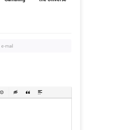
Agreement
сок
й список
ь ссылку
тавить защищенную ссылку
Вставить смайлик
Вставка скрытого текста
Вставка цитаты
Вставка спойлера