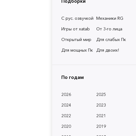
Подборки
С рус. озвучкой
Механики RG
Игры от xatab
От 3-го лица
Открытый мир
Для слабых Пк
Для мощных Пк
Для двоих!
По годам
2026
2025
2024
2023
2022
2021
2020
2019