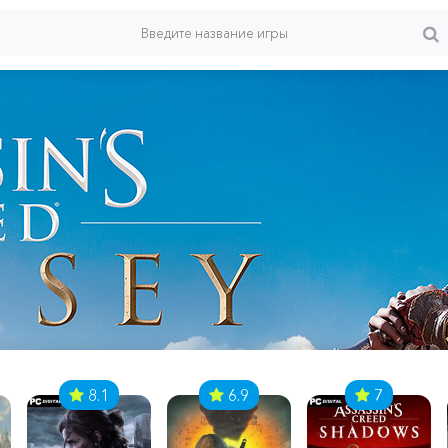
8.1
6.9
7