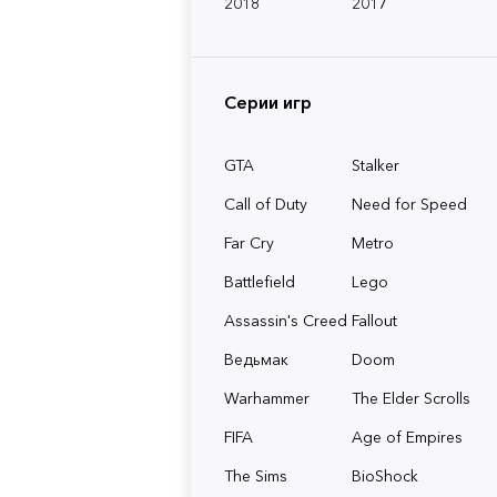
2018
2017
Серии игр
GTA
Stalker
Call of Duty
Need for Speed
Far Cry
Metro
Battlefield
Lego
Assassin's Creed
Fallout
Ведьмак
Doom
Warhammer
The Elder Scrolls
FIFA
Age of Empires
The Sims
BioShock