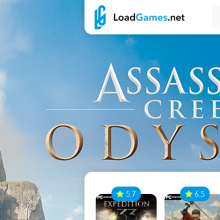
7
5.7
6.5