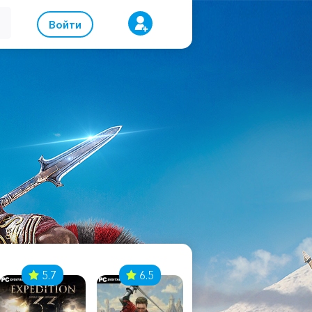
Войти
5.7
6.5
8.1