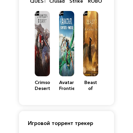
QUEST
Crusader:
Strike
ROBOT
VII
Definitive
5
WARS
Reimagined
Edition
Y
Crimson
Avatar:
Beast
Desert
Frontiers
of
of
Reincarnation
Pandora
Игровой торрент трекер