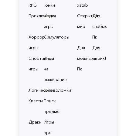
RPG
Гонки
xatab
Приключения
Инди
Открытый
Для
игры
мир
слабых
Хоррор
Симуляторы
Пк
игры
Для
Для
Спортивные
Игры
мощных
двоих!
игры
на
Пк
выживание
Логические
Головоломки
Квесты
Поиск
предме.
Драки
Игры
про