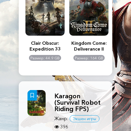
n's Creed
Clair Obscur:
Kingdom Come:
The La
dows
Expedition 33
Deliverance II
Pa
Rema
: 117 GB
Размер: 44.9 GB
Размер: 164 GB
Размер
Karagon
(Survival Robot
Riding FPS)
Жанр:
Экшен игры
396