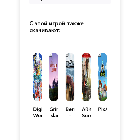
С этой игрой также
скачивают:
Digimon
Grimtale
Bermuda
ARK:
PixARK
World:
Island
-
Survival
Next
Lost
Evolved
Order
Survival