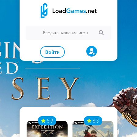
Войти
7
5.9
6.3