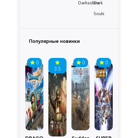
Darksiders
Dark
Souls
Популярные новинки
0
0
0
3.5
DRAGON
Sudden
SUPER