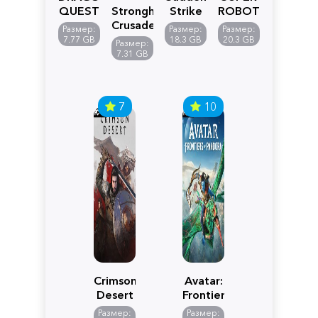
QUEST
Stronghold
Strike
ROBOT
VII
Crusader:
5
WARS
Размер:
Размер:
Размер:
Reimagined
Definitive
Y
7.77 GB
18.3 GB
20.3 GB
Размер:
Edition
7.31 GB
7
10
Crimson
Avatar:
Desert
Frontiers
of
Размер:
Размер: