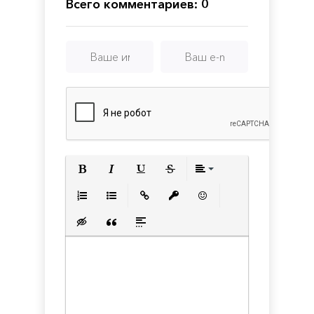
Всего комментариев: 0
Полужирный
Курсив
Подчеркнутый
Зачеркнутый
Выравнивани
Нумерованный список
Маркированный список
Вставить ссылку
Вставить защищенную с
Вставить смайлик
Вставка скрытого текста
Вставка цитаты
Вставка спойлера