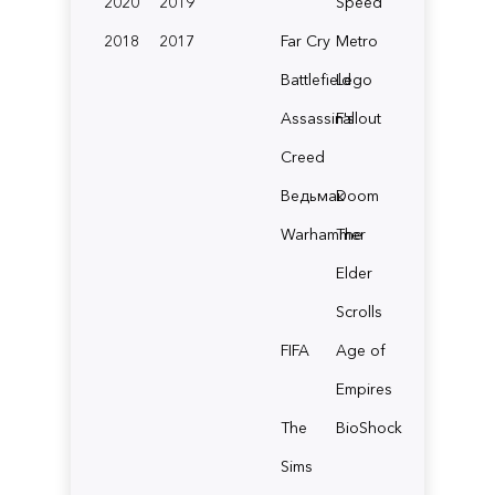
2020
2019
Speed
2018
2017
Far Cry
Metro
Battlefield
Lego
Assassin's
Fallout
Creed
Ведьмак
Doom
Warhammer
The
Elder
Scrolls
FIFA
Age of
Empires
The
BioShock
Sims