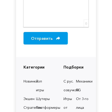
0
Отправить
Категории
Подборки
Новинки
Топ
С рус.
Механики
игры
озвучкой
RG
Экшен
Шутеры
Игры
От 3-го
Стратегии
Платформеры
от
лица