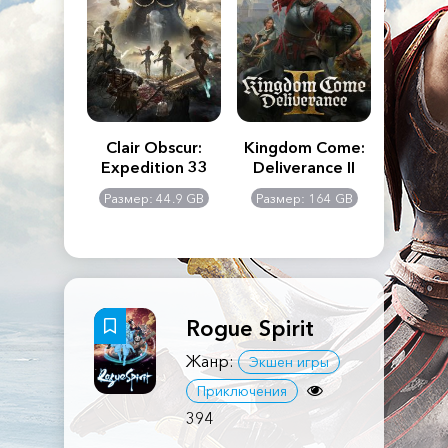
n's Creed
Clair Obscur:
Kingdom Come:
The La
dows
Expedition 33
Deliverance II
Pa
Rema
: 117 GB
Размер: 44.9 GB
Размер: 164 GB
Размер
Rogue Spirit
Жанр:
Экшен игры
Приключения
394