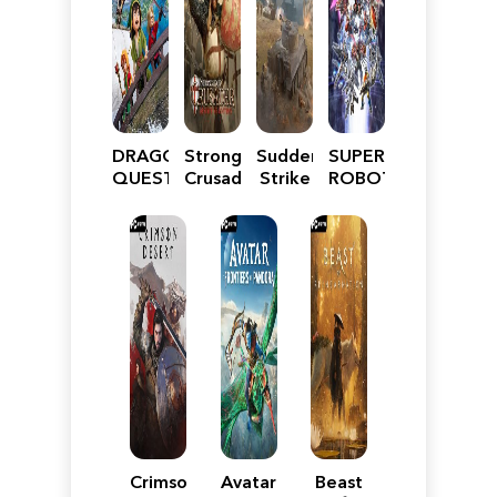
DRAGON
Stronghold
Sudden
SUPER
QUEST
Crusader:
Strike
ROBOT
VII
Definitive
5
WARS
Reimagined
Edition
Y
Crimson
Avatar:
Beast