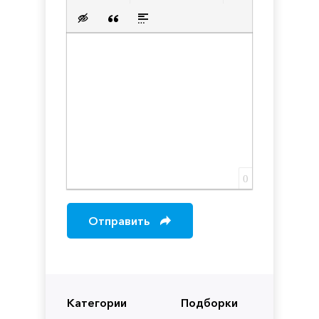
Нумерованный список
Маркированный список
Вставить ссылку
Вставить защищенную с
Вставить смайлик
Вставка скрытого текста
Вставка цитаты
Вставка спойлера
0
Отправить
Категории
Подборки