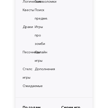
Логические
Головоломки
Квесты
Поиск
предме.
Драки
Игры
про
зомби
Песочницы
Онлайн
игры
Стелс
Дополнения
игры
Ожидаемые
По годам
Серии игр