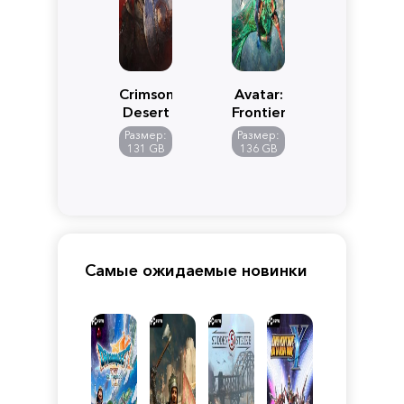
Crimson
Avatar:
Desert
Frontiers
of
Размер:
Размер:
Pandora
131 GB
136 GB
Самые ожидаемые новинки