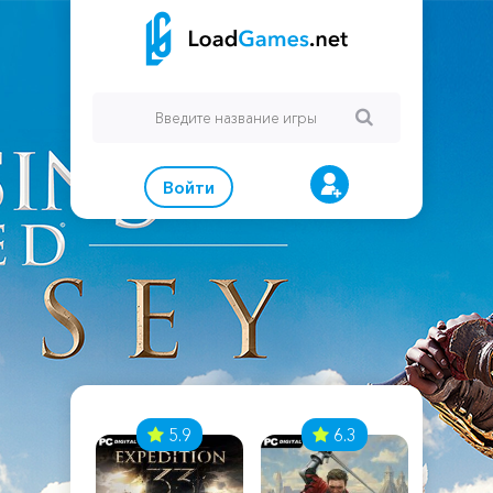
Войти
7
5.9
6.3