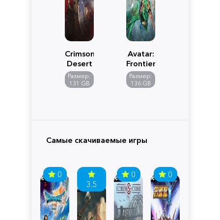
Crimson
Avatar:
Desert
Frontiers
of
Размер:
Размер:
Pandora
131 GB
136 GB
Самые скачиваемые игры
0
0
0
3.5