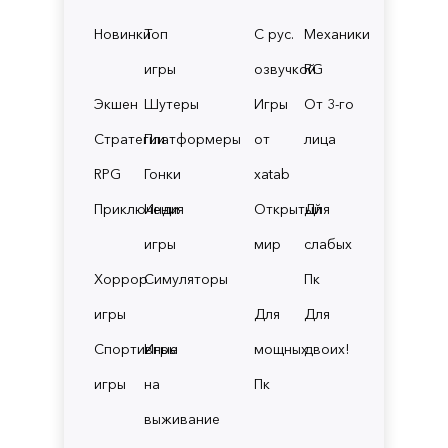
Новинки
Топ
С рус.
Механики
игры
озвучкой
RG
Экшен
Шутеры
Игры
От 3-го
Стратегии
Платформеры
от
лица
RPG
Гонки
xatab
Приключения
Инди
Открытый
Для
игры
мир
слабых
Хоррор
Симуляторы
Пк
игры
Для
Для
Спортивные
Игры
мощных
двоих!
игры
на
Пк
выживание