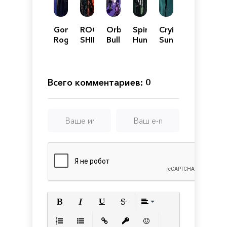
Gone
ROGUE
Orbital
Spirit
Crying
Rogue
SHIFT
Bullet
Hunter:
Suns
–
NG
The
360°
Rogue-
Всего комментариев: 0
lite
Полужирный
Курсив
Подчеркнутый
Зачеркнутый
Выравнивани