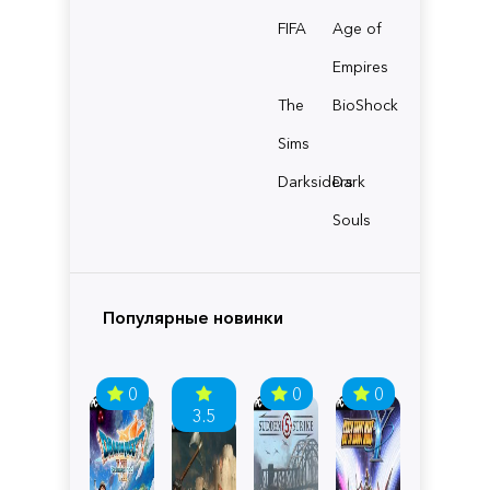
FIFA
Age of
Empires
The
BioShock
Sims
Darksiders
Dark
Souls
Популярные новинки
0
0
0
3.5