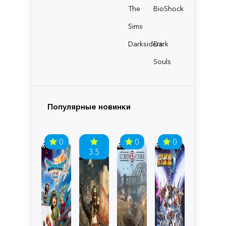
The
BioShock
Sims
Darksiders
Dark
Souls
Популярные новинки
0
0
0
3.5