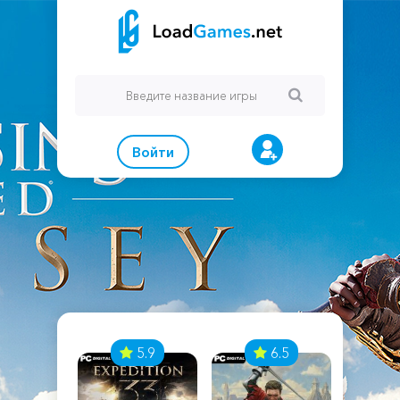
Войти
7
5.9
6.5