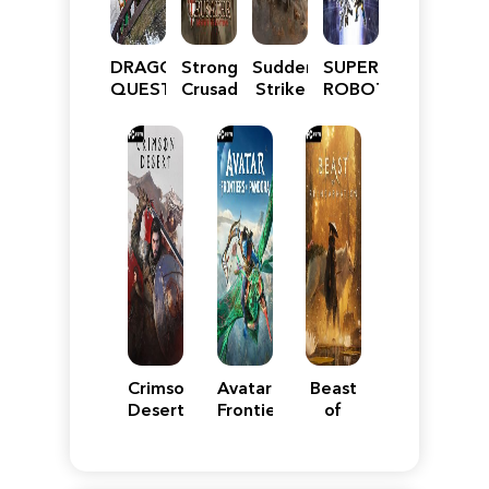
DRAGON
Stronghold
Sudden
SUPER
QUEST
Crusader:
Strike
ROBOT
VII
Definitive
5
WARS
Reimagined
Edition
Y
Crimson
Avatar:
Beast
Desert
Frontiers
of
of
Reincarnation
Pandora