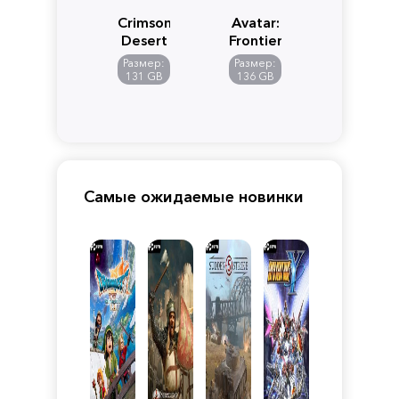
Crimson
Avatar:
Desert
Frontiers
of
Размер:
Размер:
Pandora
131 GB
136 GB
Самые ожидаемые новинки