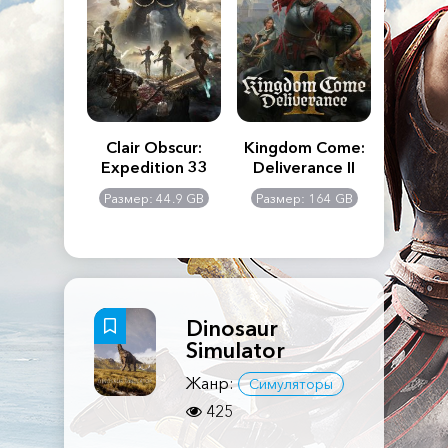
n's Creed
Clair Obscur:
Kingdom Come:
The La
dows
Expedition 33
Deliverance II
Pa
Rema
: 117 GB
Размер: 44.9 GB
Размер: 164 GB
Размер
Dinosaur
Simulator
Жанр:
Симуляторы
425