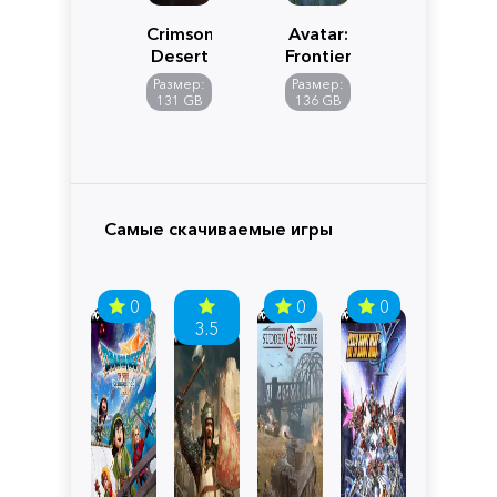
Crimson
Avatar:
Desert
Frontiers
of
Размер:
Размер:
Pandora
131 GB
136 GB
Самые скачиваемые игры
0
0
0
3.5