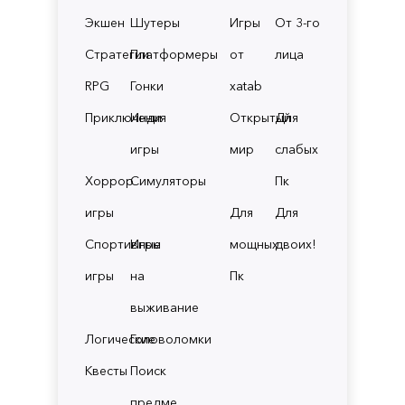
Экшен
Шутеры
Игры
От 3-го
Стратегии
Платформеры
от
лица
RPG
Гонки
xatab
Приключения
Инди
Открытый
Для
игры
мир
слабых
Хоррор
Симуляторы
Пк
игры
Для
Для
Спортивные
Игры
мощных
двоих!
игры
на
Пк
выживание
Логические
Головоломки
Квесты
Поиск
предме.