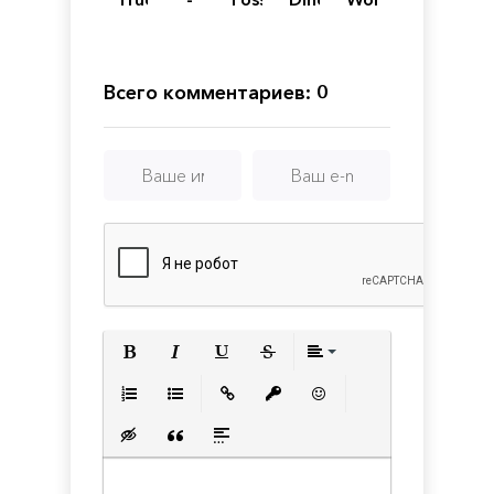
Simulator
The
Hunter
Hunter
Evolution
Railway
Reborn
-
Simulator
Premium
Edition
Всего комментариев: 0
Полужирный
Курсив
Подчеркнутый
Зачеркнутый
Выравнивани
Нумерованный список
Маркированный список
Вставить ссылку
Вставить защищенную с
Вставить смайлик
Вставка скрытого текста
Вставка цитаты
Вставка спойлера