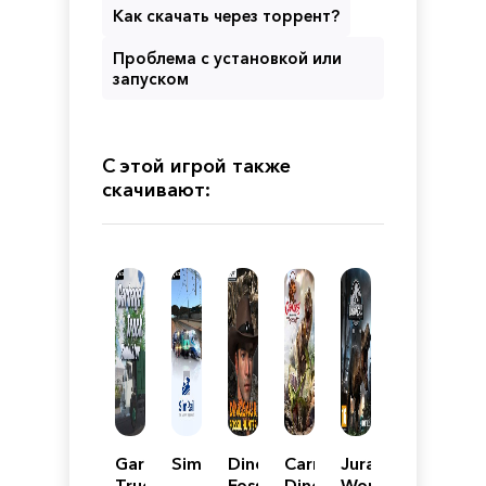
Как скачать через торрент?
Проблема с установкой или
запуском
С этой игрой также
скачивают:
Garbage
SimRail
Dinosaur
Carnivores:
Jurassic
Truck
-
Fossil
Dinosaur
World