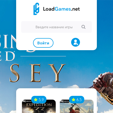
Войти
7
5.9
6.5