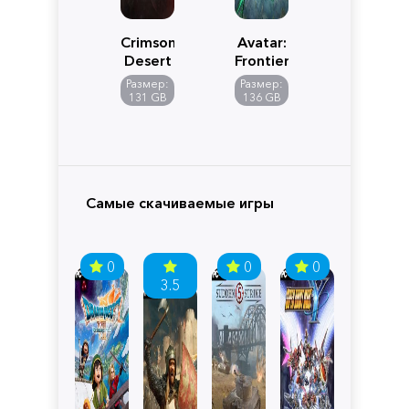
Crimson
Avatar:
Desert
Frontiers
of
Размер:
Размер:
Pandora
131 GB
136 GB
Самые скачиваемые игры
0
0
0
3.5