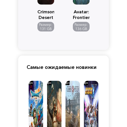
Crimson
Avatar:
Desert
Frontiers
of
Размер:
Размер:
Pandora
131 GB
136 GB
Самые ожидаемые новинки