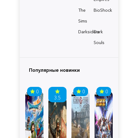
The
BioShock
Sims
Darksiders
Dark
Souls
Популярные новинки
0
0
0
3.5