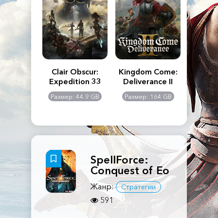
n's Creed
Clair Obscur:
Kingdom Come:
The La
dows
Expedition 33
Deliverance II
Pa
Rema
: 117 GB
Размер: 44.9 GB
Размер: 164 GB
Размер
SpellForce:
Conquest of Eo
Жанр:
Стратегии
591