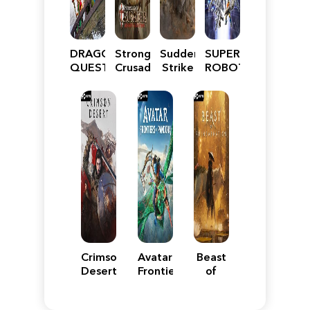
DRAGON
Stronghold
Sudden
SUPER
QUEST
Crusader:
Strike
ROBOT
VII
Definitive
5
WARS
Reimagined
Edition
Y
Crimson
Avatar:
Beast
Desert
Frontiers
of
of
Reincarnation
Pandora