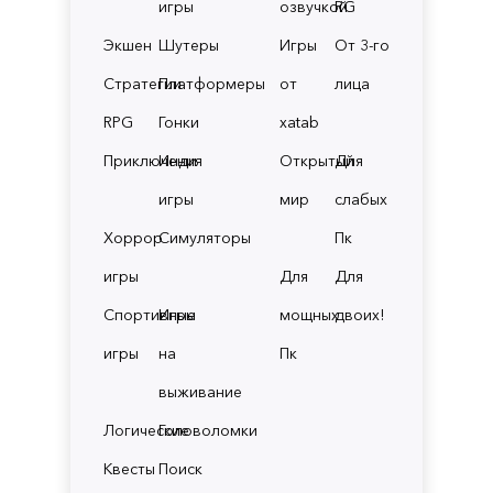
игры
озвучкой
RG
Экшен
Шутеры
Игры
От 3-го
Стратегии
Платформеры
от
лица
RPG
Гонки
xatab
Приключения
Инди
Открытый
Для
игры
мир
слабых
Хоррор
Симуляторы
Пк
игры
Для
Для
Спортивные
Игры
мощных
двоих!
игры
на
Пк
выживание
Логические
Головоломки
Квесты
Поиск