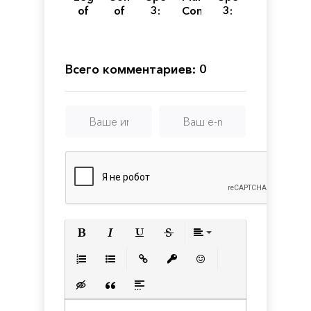
of
of
3:
Conquest
3:
Kingdom
Conquest
Fallen
Soul
Rush
God
Harvest
Всего комментариев: 0
Полужирный
Курсив
Подчеркнутый
Зачеркнутый
Выравнивани
Нумерованный список
Маркированный список
Вставить ссылку
Вставить защищенную с
Вставить смайлик
Вставка скрытого текста
Вставка цитаты
Вставка спойлера