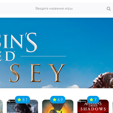
8.1
6.9
7