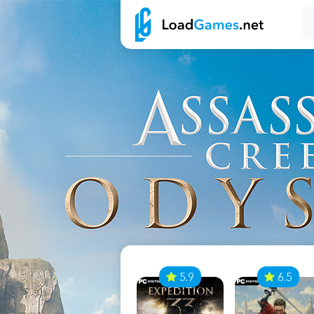
7
5.9
6.5