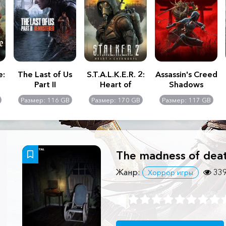
e:
The Last of Us
S.T.A.L.K.E.R. 2:
Assassin's Creed
Part II
Heart of
Shadows
Remastered
Chernobyl -
Размер: 116 GB
Размер: 170 GB
Размер: 117 GB
Ultimate Edition
The madness of dea
Жанр:
33
Хоррор игры