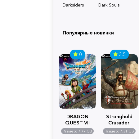
Darksiders
Dark Souls
Популярные новинки
0
3.5
DRAGON
Stronghold
QUEST VII
Crusader:
Reimagined
Definitive
Размер: 7.77 GB
Размер: 7.31 GB
Edition