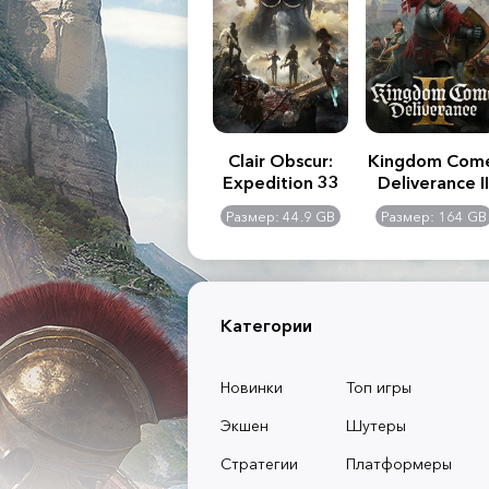
.R. 2:
Assassin's Creed
Clair Obscur:
Kingdom Com
of
Shadows
Expedition 33
Deliverance II
l -
0 GB
Размер: 117 GB
Размер: 44.9 GB
Размер: 164 GB
dition
Категории
Новинки
Топ игры
Экшен
Шутеры
Стратегии
Платформеры