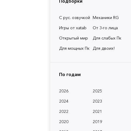
Подборки
С рус. озвучкой
Механики RG
Игры от xatab
От 3-го лица
Открытый мир
Для слабых Пк
Для мощных Пк
Для двоих!
По годам
2026
2025
2024
2023
2022
2021
2020
2019