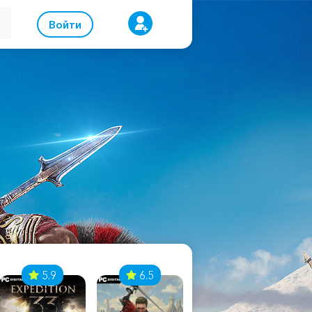
Войти
5.9
6.5
8.1