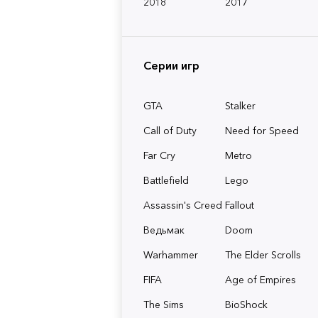
2018
2017
Серии игр
GTA
Stalker
Call of Duty
Need for Speed
Far Cry
Metro
Battlefield
Lego
Assassin's Creed
Fallout
Ведьмак
Doom
Warhammer
The Elder Scrolls
FIFA
Age of Empires
The Sims
BioShock