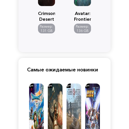
Crimson
Avatar:
Desert
Frontiers
of
Размер:
Размер:
Pandora
131 GB
136 GB
Самые ожидаемые новинки