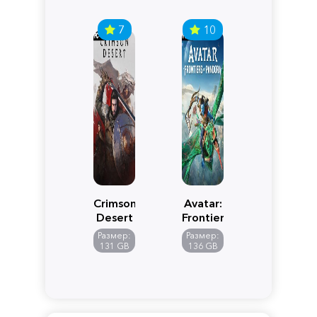
7
10
Crimson
Avatar:
Desert
Frontiers
of
Размер:
Размер:
Pandora
131 GB
136 GB