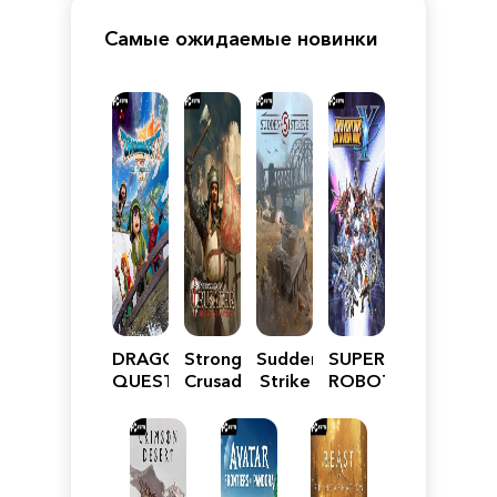
Самые ожидаемые новинки
DRAGON
Stronghold
Sudden
SUPER
QUEST
Crusader:
Strike
ROBOT
VII
Definitive
5
WARS
Reimagined
Edition
Y