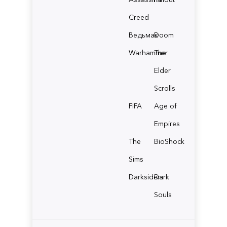
Creed
Ведьмак
Doom
Warhammer
The
Elder
Scrolls
FIFA
Age of
Empires
The
BioShock
Sims
Darksiders
Dark
Souls