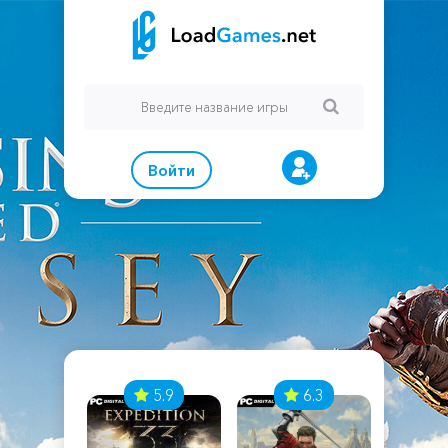
Войти
7
5.9
6.3