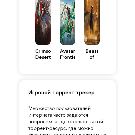
Crimson
Avatar:
Beast
Desert
Frontiers
of
of
Reincarnation
Pandora
Игровой торрент трекер
Множество пользователей
интернета часто задаются
вопросом: а где отыскать такой
торрент-ресурс, где можно
скачивать контент и не платить за