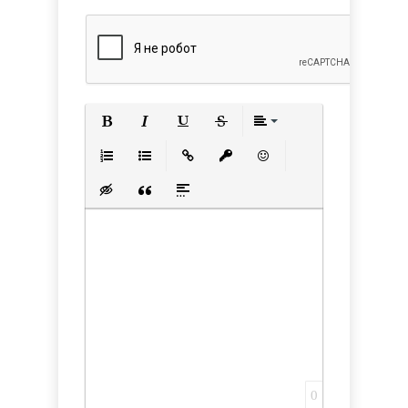
Полужирный
Курсив
Подчеркнутый
Зачеркнутый
Выравнивани
Нумерованный список
Маркированный список
Вставить ссылку
Вставить защищенную с
Вставить смайлик
Вставка скрытого текста
Вставка цитаты
Вставка спойлера
0