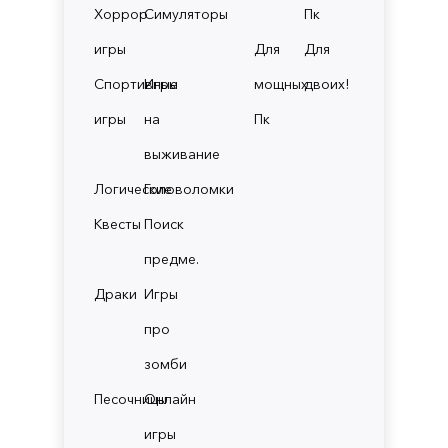
Хоррор
Симуляторы
Пк
игры
Для
Для
Спортивные
Игры
мощных
двоих!
игры
на
Пк
выживание
Логические
Головоломки
Квесты
Поиск
предме.
Драки
Игры
про
зомби
Песочницы
Онлайн
игры