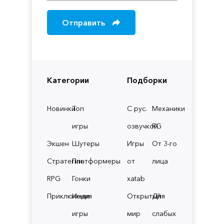
Отправить
Категории
Подборки
Новинки
Топ
С рус.
Механики
игры
озвучкой
RG
Экшен
Шутеры
Игры
От 3-го
Стратегии
Платформеры
от
лица
RPG
Гонки
xatab
Приключения
Инди
Открытый
Для
игры
мир
слабых