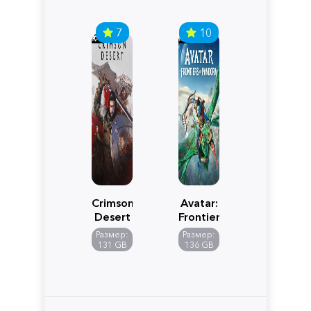
7
10
Crimson
Avatar:
Desert
Frontiers
of
Размер:
Размер:
Pandora
131 GB
136 GB