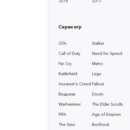
2018
2017
Серии игр
GTA
Stalker
Call of Duty
Need for Speed
Far Cry
Metro
Battlefield
Lego
Assassin's Creed
Fallout
Ведьмак
Doom
Warhammer
The Elder Scrolls
FIFA
Age of Empires
The Sims
BioShock