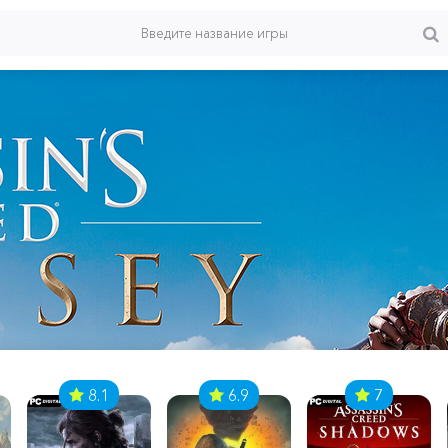
8.1
6.9
7