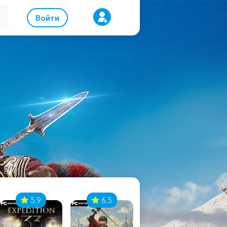
Войти
5.9
6.5
8.1