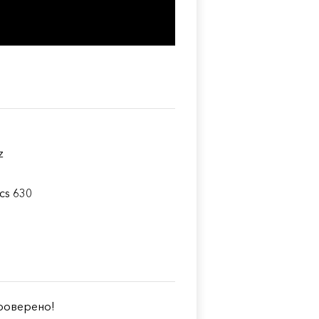
z
cs 630
оверено!