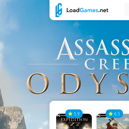
7
5.9
6.5