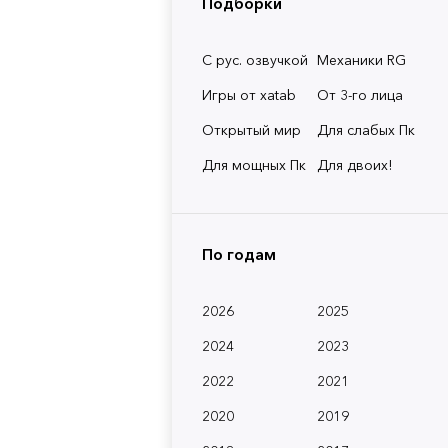
Подборки
С рус. озвучкой
Механики RG
Игры от xatab
От 3-го лица
Открытый мир
Для слабых Пк
Для мощных Пк
Для двоих!
По годам
2026
2025
2024
2023
2022
2021
2020
2019