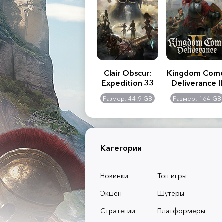
.R. 2:
Assassin's Creed
Clair Obscur:
Kingdom Com
of
Shadows
Expedition 33
Deliverance II
l -
0 GB
Размер: 117 GB
Размер: 44.9 GB
Размер: 164 GB
dition
Категории
Новинки
Топ игры
Экшен
Шутеры
Стратегии
Платформеры