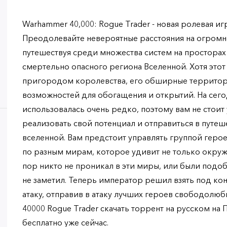
Warhammer 40,000: Rogue Trader - новая ролевая и
Преодолевайте невероятные расстояния на огром
путешествуя среди множества систем на просторах
смертельно опасного региона Вселенной. Хотя этот
пригородом королевства, его обширные террито
возможностей для обогащения и открытий. На сег
использовалась очень редко, поэтому вам не стоит
реализовать свой потенциал и отправиться в путе
вселенной. Вам предстоит управлять группой герое
по разным мирам, которое удивит не только окруж
пор никто не проникал в эти миры, или были подо
не заметил. Теперь император решил взять под ко
атаку, отправив в атаку лучших героев свободолю
40000 Rogue Trader скачать торрент на русском на
бесплатно уже сейчас.