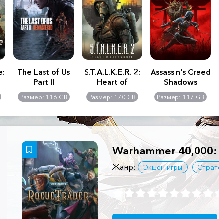
e:
The Last of Us
S.T.A.L.K.E.R. 2:
Assassin's Creed
Part II
Heart of
Shadows
Remastered
Chernobyl -
Размер: 116 GB
Размер: 170 GB
Размер: 117 GB
Ultimate Edition
Warhammer 40,000: 
Жанр:
Экшен игры
Страт