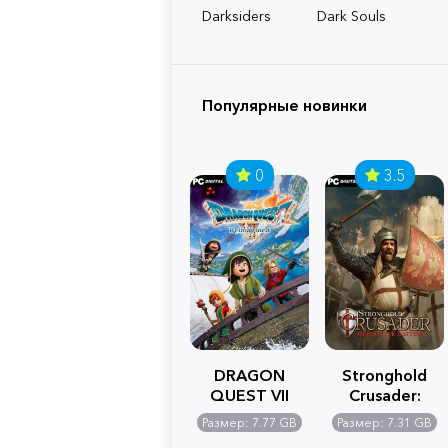
Darksiders
Dark Souls
Популярные новинки
0
3.5
DRAGON
Stronghold
QUEST VII
Crusader:
Reimagined
Definitive
Размер: 7.77 GB
Размер: 7.31 GB
Edition