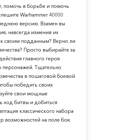
т, помочь в борьбе и помочь
 спешите Warhammer 40000
следнюю версию. Взамен вы
ия, навсегда изменив их
 к своим подданным? Верно ли
вечества? Просто выбирайте за
 действия главного героя
о персонажей. Тщательно
ловечества в пошаговой боевой
чтобы победить своих
ьзуйте свои мощные
ь ход битвы и добиться
аптация классического набора
р возможностей на поле боя.