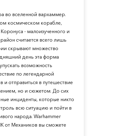
гра во вселенной вархаммер.
ном космическом корабле,
 Коронуса - малоизученного и
 район считается всего лишь
рии скрывают множество
одняшний день эта форма
 упускать возможность
шествие по легендарной
в и отправиться в путешествие
ением, но и сюжетом. До сих
бные инциденты, которые никто
нтроль всю ситуацию и пойти в
бивого народа. Warhammer
 ПК от Механиков вы сможете