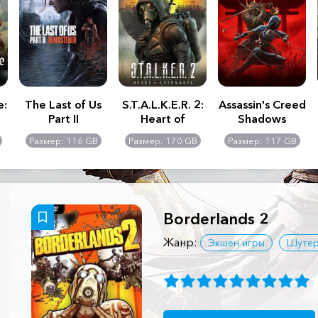
e:
The Last of Us
S.T.A.L.K.E.R. 2:
Assassin's Creed
Part II
Heart of
Shadows
Remastered
Chernobyl -
Размер: 116 GB
Размер: 170 GB
Размер: 117 GB
Ultimate Edition
Borderlands 2
Жанр:
Экшен игры
Шуте