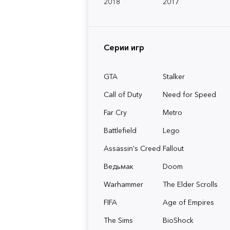
2018
2017
Серии игр
GTA
Stalker
Call of Duty
Need for Speed
Far Cry
Metro
Battlefield
Lego
Assassin's Creed
Fallout
Ведьмак
Doom
Warhammer
The Elder Scrolls
FIFA
Age of Empires
The Sims
BioShock