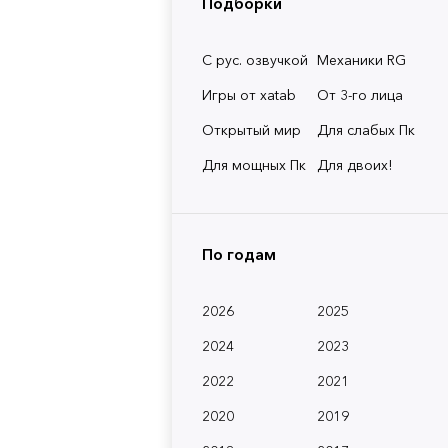
Подборки
С рус. озвучкой
Механики RG
Игры от xatab
От 3-го лица
Открытый мир
Для слабых Пк
Для мощных Пк
Для двоих!
По годам
2026
2025
2024
2023
2022
2021
2020
2019