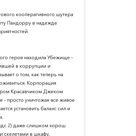
ьтового кооперативного шутера
ету Пандорру в надежде
приятностей.
вного героя находила Убежище –
ившей в коррупции и
ывает о том, как теперь на
поживиться. Корпорация
дером Красавчиком Джеком
е – просто уничтожая все живое
ается установить баланс сил и
х.
ендс 2) даже слишком хорош
и скелетами в шкафу,