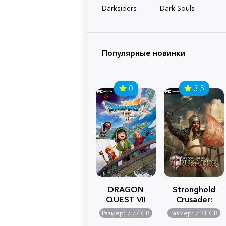
Darksiders
Dark Souls
Популярные новинки
0
3.5
DRAGON
Stronghold
QUEST VII
Crusader:
Reimagined
Definitive
Размер: 7.77 GB
Размер: 7.31 GB
Edition