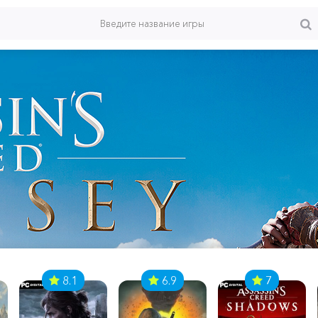
8.1
6.9
7