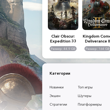
.R. 2:
Assassin's Creed
Clair Obscur:
Kingdom Com
of
Shadows
Expedition 33
Deliverance II
l -
0 GB
Размер: 117 GB
Размер: 44.9 GB
Размер: 164 GB
dition
Категории
Новинки
Топ игры
Экшен
Шутеры
Стратегии
Платформеры