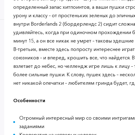
определенный запас хитпоинтов, а ваши пушки стр
урону и классу – от простеньких зеленых до эпичны
внутри Borderlands 2 (бордерлендс 2) сидит сложна
удивляйтесь, когда при одиночном прохождении бу
минут 15, а он все никак не умрет – таковы здешние
В-третьих, вместе здесь попросту интереснее играт
союзников – и вперед, крошить все, что найдется. 
взлетает до небес, но челлендж игре лишь к лицу –
более сильные пушки. К слову, пушек здесь – нескол
нет никакой опечатки – любителям гринда будет, гд
Особенности
Огромный интересный мир со своими интригам
заданиями
Кооператив на четверых человек