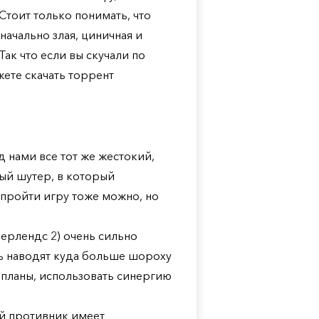
тоит только понимать, что
начально злая, циничная и
Так что если вы скучали по
ете скачать торрент
 нами все тот же жестокий,
ый шутер, в который
у пройти игру тоже можно, но
дерлендс 2) очень сильно
есь наводят куда больше шороху
 планы, использовать синергию
ый противник имеет