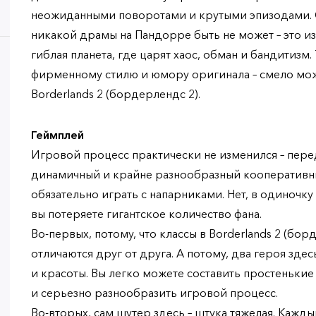
неожиданными поворотами и крутыми эпизодами. С
никакой драмы на Пандорре быть не может – это из
гиблая планета, где царят хаос, обман и бандитизм. 
фирменному стилю и юмору оригинала – смело мож
Borderlands 2 (бордерлендс 2).
Геймплей
Игровой процесс практически не изменился – перед
динамичный и крайне разнообразный кооперативн
обязательно играть с напарниками. Нет, в одиночк
вы потеряете гигантское количество фана.
Во-первых, потому, что классы в Borderlands 2 (бор
отличаются друг от друга. А потому, два героя зд
и красоты. Вы легко можете составить простенькие
и серьезно разнообразить игровой процесс.
Во-вторых, сам шутер здесь – штука тяжелая. Кажд