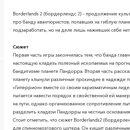
Borderlands 2 (бордерлендс 2) – продолжение кул
про банду авантюристов, попавших на гиблую план
подзаработать, но на деле лишь наживших себе не
Сюжет
Первая часть игры закончилась тем, что банда гла
настоящую кладезь полезный ископаемых на прогн
бандитизме планете Пандорра. Вторая часть рассказ
планету хлынули различные прохиндее в надежде 
«Гиперрион» вместе со своим харизматичным ли
пытается навести порядок в свойственной ей манер
на пути, однако организованное сопротивление пыт
разделить кладези Пандорры на честных основания
Стоит отметить, что сюжет Borderlands2 (бордерл
для спинномозгового шутера. Он кишит различным