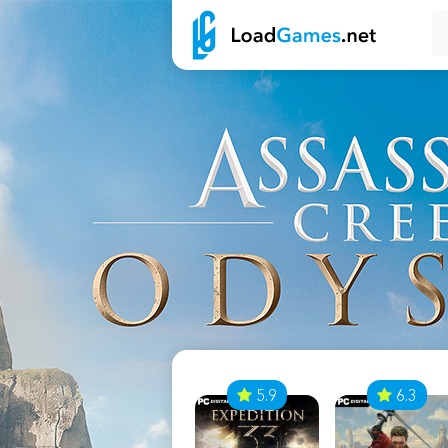
7
5.9
6.3