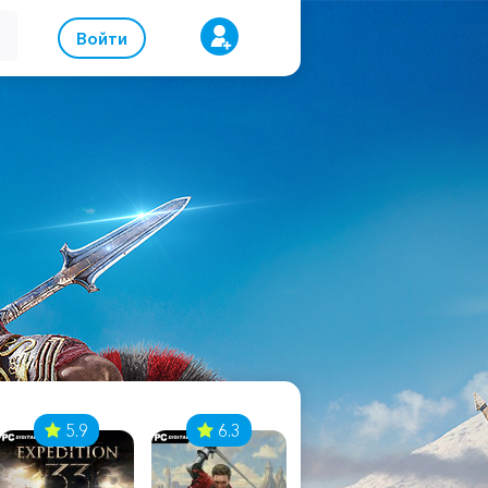
Войти
5.9
6.3
8.1