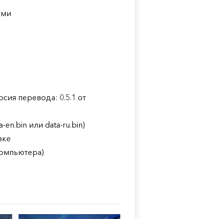
ями
сия перевода: 0.5.1 от
en.bin или data-ru.bin)
вке
компьютера)