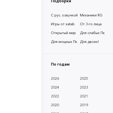
Подборки
С рус. озвучкой
Механики RG
Игры от xatab
От 3-го лица
Открытый мир
Для слабых Пк
Для мощных Пк
Для двоих!
По годам
2026
2025
2024
2023
2022
2021
2020
2019