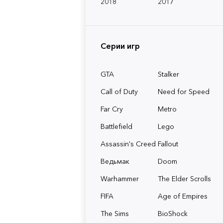
2018
2017
Серии игр
GTA
Stalker
Call of Duty
Need for Speed
Far Cry
Metro
Battlefield
Lego
Assassin's Creed
Fallout
Ведьмак
Doom
Warhammer
The Elder Scrolls
FIFA
Age of Empires
The Sims
BioShock