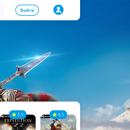
Войти
5.9
6.5
8.1