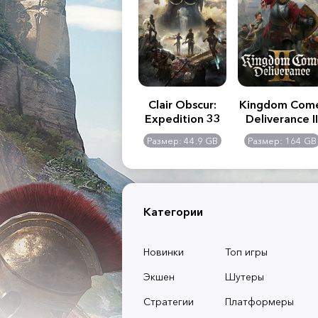
.R. 2:
Assassin's Creed
Clair Obscur:
Kingdom Com
of
Shadows
Expedition 33
Deliverance II
l -
0 GB
Размер: 117 GB
Размер: 44.9 GB
Размер: 164 GB
dition
Категории
Новинки
Топ игры
Экшен
Шутеры
Стратегии
Платформеры