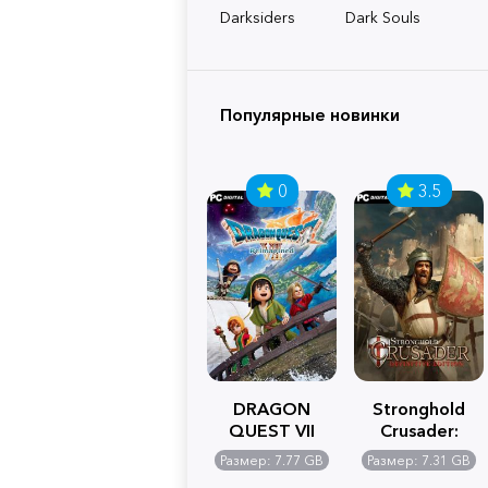
Darksiders
Dark Souls
Популярные новинки
0
3.5
DRAGON
Stronghold
QUEST VII
Crusader:
Reimagined
Definitive
Размер: 7.77 GB
Размер: 7.31 GB
Edition