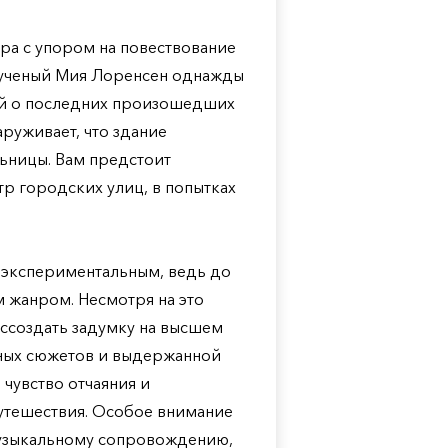
игра с упором на повествование
ученый Мия Лоренсен однажды
ий о последних произошедших
руживает, что здание
льницы. Вам предстоит
тр городских улиц, в попытках
 экспериментальным, ведь до
м жанром. Несмотря на это
ссоздать задумку на высшем
нных сюжетов и выдержанной
чувство отчаяния и
путешествия. Особое внимание
музыкальному сопровождению,