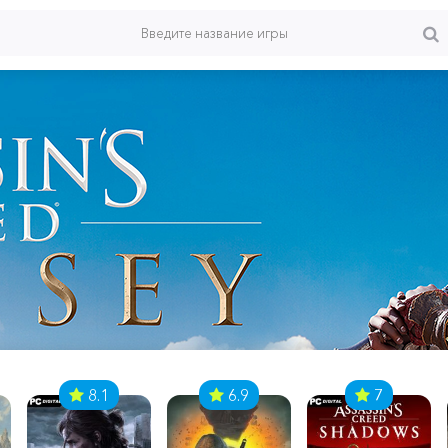
8.1
6.9
7