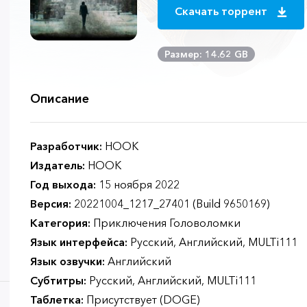
Скачать торрент
Размер: 14.62 GB
Описание
Разработчик:
HOOK
Издатель:
HOOK
Год выхода:
15 ноября 2022
Версия:
20221004_1217_27401 (Build 9650169)
Категория:
Приключения Головоломки
Язык интерфейса:
Русский, Английский, MULTi111
Язык озвучки:
Английский
Субтитры:
Русский, Английский, MULTi111
Таблетка:
Присутствует (DOGE)