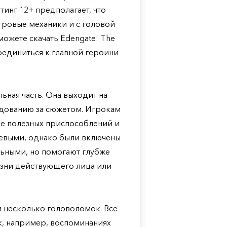
тинг 12+ предполагает, что
гровые механики и с головой
можете скачать Edengate: The
соединиться к главной героини
ьная часть. Она выходит на
едованию за сюжетом. Игрокам
ие полезных приспособлений и
чевыми, однако были включены
льными, но помогают глубже
изни действующего лица или
 несколько головоломок. Все
к, например, воспоминаниях