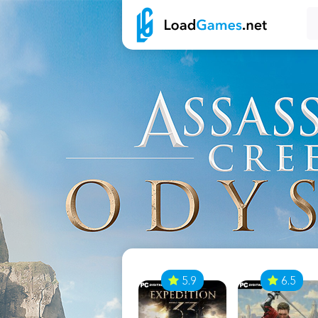
7
5.9
6.5