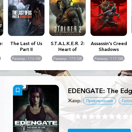
e:
The Last of Us
S.T.A.L.K.E.R. 2:
Assassin's Creed
Part II
Heart of
Shadows
Remastered
Chernobyl -
Размер: 116 GB
Размер: 170 GB
Размер: 117 GB
Ultimate Edition
EDENGATE: The Edge
Жанр:
Приключения
Голо