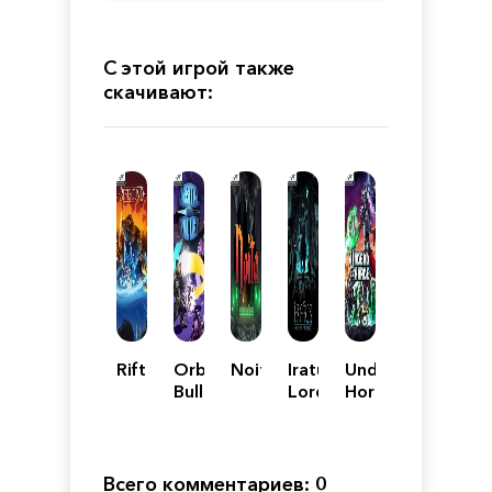
С этой игрой также
скачивают:
Riftbound
Orbital
Noita
Iratus:
Undead
Bullet
Lord
Horde
–
of
The
the
360°
Dead
Rogue-
Всего комментариев: 0