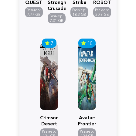
QUEST
Stronghold
Strike
ROBOT
VII
Crusader:
5
WARS
Размер:
Размер:
Размер:
Reimagined
Definitive
Y
7.77 GB
18.3 GB
20.3 GB
Размер:
Edition
7.31 GB
7
10
Crimson
Avatar:
Desert
Frontiers
of
Размер:
Размер:
Pandora
131 GB
136 GB