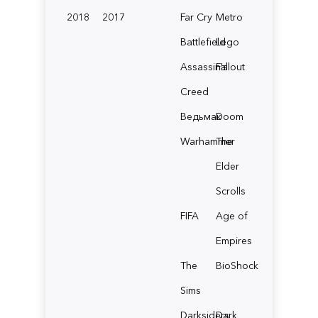
2018
2017
Far Cry
Metro
Battlefield
Lego
Assassin's
Fallout
Creed
Ведьмак
Doom
Warhammer
The
Elder
Scrolls
FIFA
Age of
Empires
The
BioShock
Sims
Darksiders
Dark