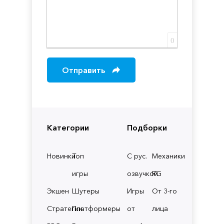
0
Отправить
Категории
Подборки
Новинки
Топ
С рус.
Механики
игры
озвучкой
RG
Экшен
Шутеры
Игры
От 3-го
Стратегии
Платформеры
от
лица