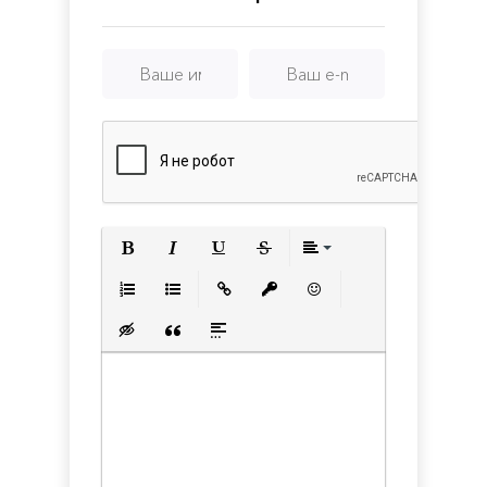
lite
Полужирный
Курсив
Подчеркнутый
Зачеркнутый
Выравнивани
Нумерованный список
Маркированный список
Вставить ссылку
Вставить защищенную с
Вставить смайлик
Вставка скрытого текста
Вставка цитаты
Вставка спойлера