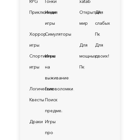
RPG
Гонки
xatab
Приключения
Инди
Открытый
Для
игры
мир
слабых
Хоррор
Симуляторы
Пк
игры
Для
Для
Спортивные
Игры
мощных
двоих!
игры
на
Пк
выживание
Логические
Головоломки
Квесты
Поиск
предме.
Драки
Игры
про