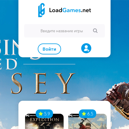
Войти
7
5.9
6.5