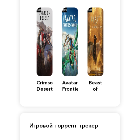
VII
Definitive
5
WARS
Reimagined
Edition
Y
Crimson
Avatar:
Beast
Desert
Frontiers
of
of
Reincarnation
Pandora
Игровой торрент трекер