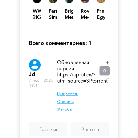
WWE
Farming
Bright
Rover
Predynastic
2K22
Simulator
Memory
Mechanic
Egypt
22
Infinite
Simulator
-
Механики
Platinum
Edition
Всего комментариев: 1
Обновленная
+
версия
0
Jd
https://sprut.cx/?
-
7 июля 2026
utm_source=SPtorrent
19:11
Цитировать
Ответить
Жалоба