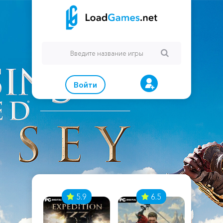
Войти
7
5.9
6.5