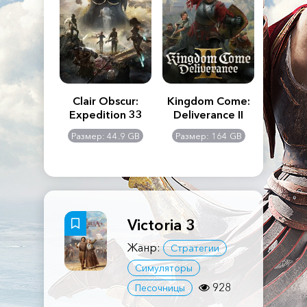
n's Creed
Clair Obscur:
Kingdom Come:
The La
dows
Expedition 33
Deliverance II
Pa
Rema
: 117 GB
Размер: 44.9 GB
Размер: 164 GB
Размер
Victoria 3
Жанр:
Стратегии
Симуляторы
928
Песочницы