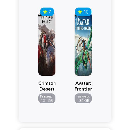
7
10
Crimson
Avatar:
Desert
Frontiers
of
Размер:
Размер:
Pandora
131 GB
136 GB