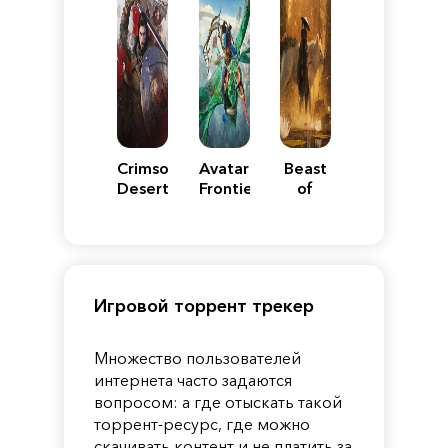
Crimson
Avatar:
Beast
Desert
Frontiers
of
of
Reincarnation
Pandora
Игровой торрент трекер
Множество пользователей
интернета часто задаются
вопросом: а где отыскать такой
торрент-ресурс, где можно
скачивать контент и не платить за