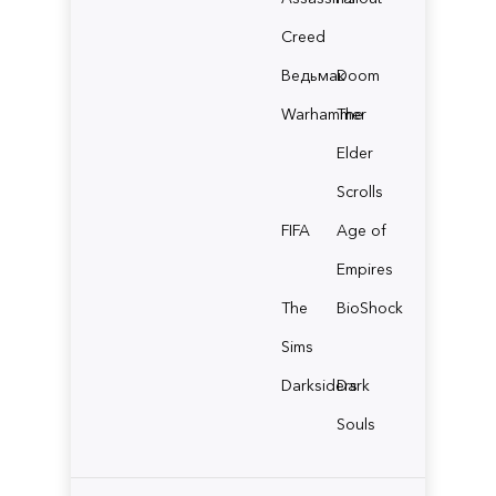
Creed
Ведьмак
Doom
Warhammer
The
Elder
Scrolls
FIFA
Age of
Empires
The
BioShock
Sims
Darksiders
Dark
Souls