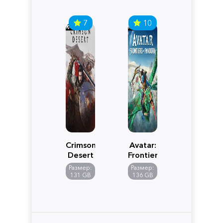
7
10
Crimson
Avatar:
Desert
Frontiers
of
Размер:
Размер:
Pandora
131 GB
136 GB