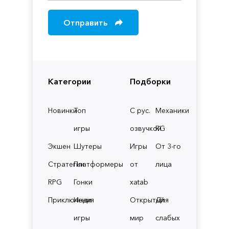
Отправить
Категории
Подборки
Новинки
Топ
С рус.
Механики
игры
озвучкой
RG
Экшен
Шутеры
Игры
От 3-го
Стратегии
Платформеры
от
лица
RPG
Гонки
xatab
Приключения
Инди
Открытый
Для
игры
мир
слабых