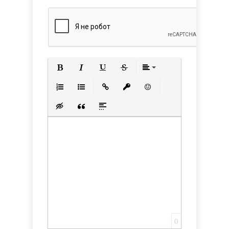
Полужирный
Курсив
Подчеркнутый
Зачеркнутый
Выравнивани
Нумерованный список
Маркированный список
Вставить ссылку
Вставить защищенную с
Вставить смайлик
Вставка скрытого текста
Вставка цитаты
Вставка спойлера
0