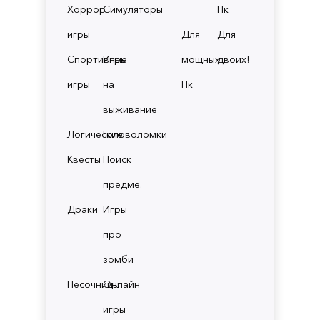
Хоррор
Симуляторы
Пк
игры
Для
Для
Спортивные
Игры
мощных
двоих!
игры
на
Пк
выживание
Логические
Головоломки
Квесты
Поиск
предме.
Драки
Игры
про
зомби
Песочницы
Онлайн
игры