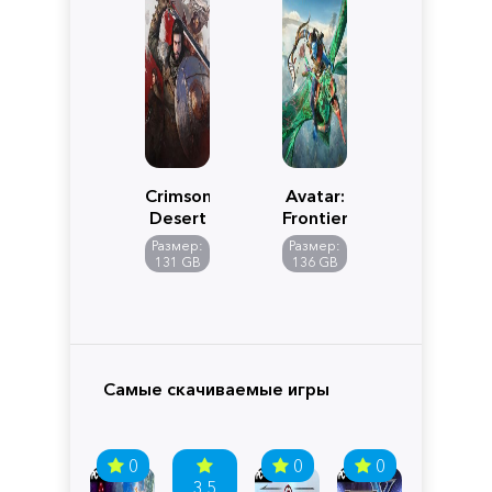
Crimson
Avatar:
Desert
Frontiers
of
Размер:
Размер:
Pandora
131 GB
136 GB
Самые скачиваемые игры
0
0
0
3.5