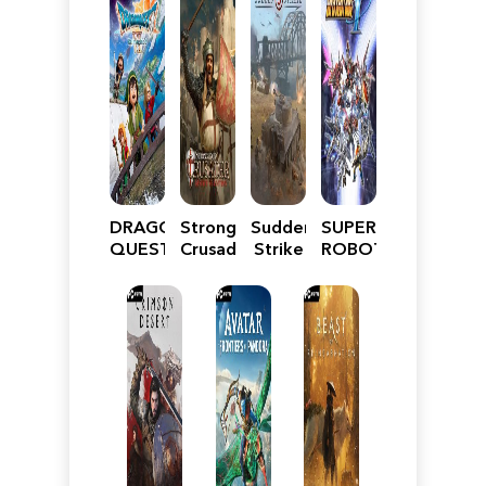
DRAGON
Stronghold
Sudden
SUPER
QUEST
Crusader:
Strike
ROBOT
VII
Definitive
5
WARS
Reimagined
Edition
Y