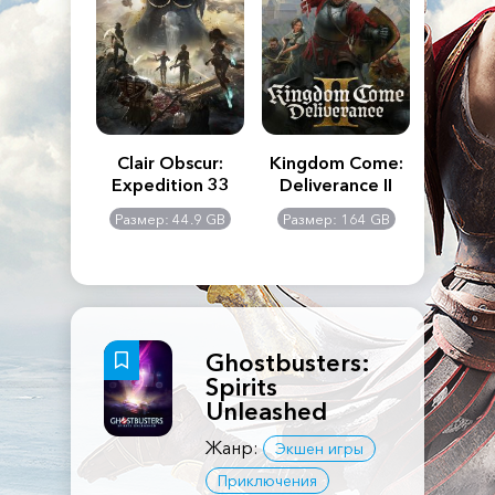
n's Creed
Clair Obscur:
Kingdom Come:
The La
dows
Expedition 33
Deliverance II
Pa
Rema
: 117 GB
Размер: 44.9 GB
Размер: 164 GB
Размер
Ghostbusters:
Spirits
Unleashed
Жанр:
Экшен игры
Приключения