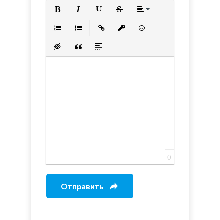
Полужирный
Курсив
Подчеркнутый
Зачеркнутый
Выравнивани
Нумерованный список
Маркированный список
Вставить ссылку
Вставить защищенную с
Вставить смайлик
Вставка скрытого текста
Вставка цитаты
Вставка спойлера
0
Отправить