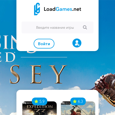
Войти
7
5.9
6.3