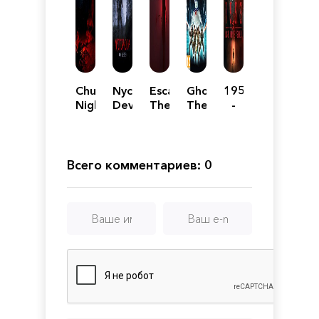
Chupacabras:
Nyctophobia:
Escape
Ghostbusters:
1953
Night
Devil
The
The
-
Hunt
Unleashed
Manor
Video
KGB
Game
Unleashed
Remastered
Всего комментариев: 0