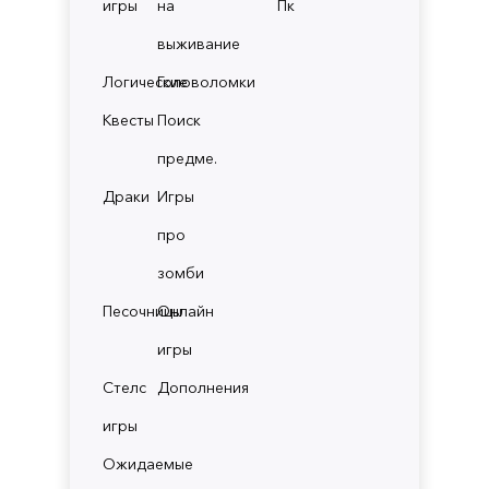
игры
на
Пк
выживание
Логические
Головоломки
Квесты
Поиск
предме.
Драки
Игры
про
зомби
Песочницы
Онлайн
игры
Стелс
Дополнения
игры
Ожидаемые