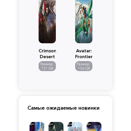
Crimson
Avatar:
Desert
Frontiers
of
Размер:
Размер:
Pandora
131 GB
136 GB
Самые ожидаемые новинки