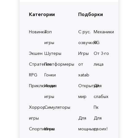
Категории
Подборки
Новинки
Топ
С рус.
Механики
игры
озвучкой
RG
Экшен
Шутеры
Игры
От 3-го
Стратегии
Платформеры
от
лица
RPG
Гонки
xatab
Приключения
Инди
Открытый
Для
игры
мир
слабых
Хоррор
Симуляторы
Пк
игры
Для
Для
Спортивные
Игры
мощных
двоих!