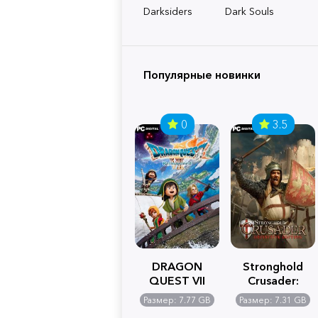
Darksiders
Dark Souls
Популярные новинки
0
3.5
DRAGON
Stronghold
QUEST VII
Crusader:
Reimagined
Definitive
Размер: 7.77 GB
Размер: 7.31 GB
Edition