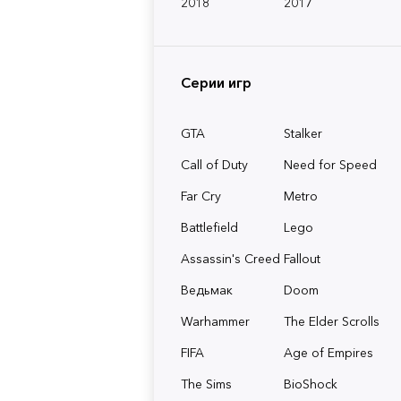
2018
2017
Серии игр
GTA
Stalker
Call of Duty
Need for Speed
Far Cry
Metro
Battlefield
Lego
Assassin's Creed
Fallout
Ведьмак
Doom
Warhammer
The Elder Scrolls
FIFA
Age of Empires
The Sims
BioShock