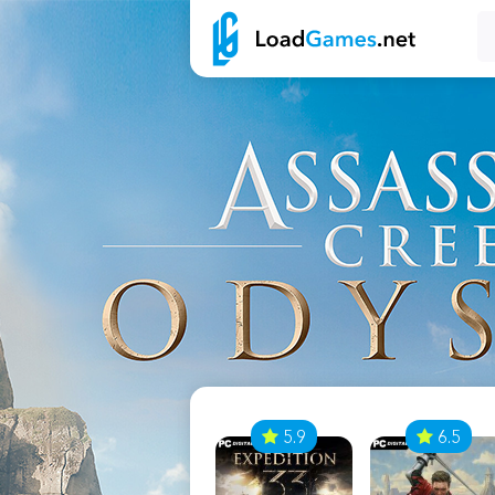
7
5.9
6.5