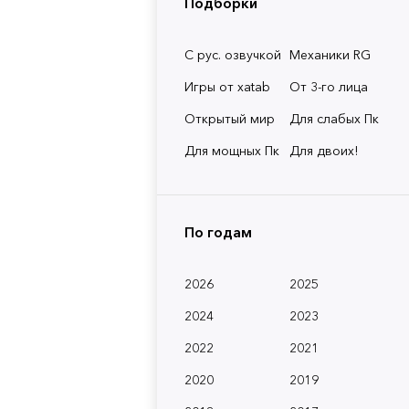
Подборки
С рус. озвучкой
Механики RG
Игры от xatab
От 3-го лица
Открытый мир
Для слабых Пк
Для мощных Пк
Для двоих!
По годам
2026
2025
2024
2023
2022
2021
2020
2019