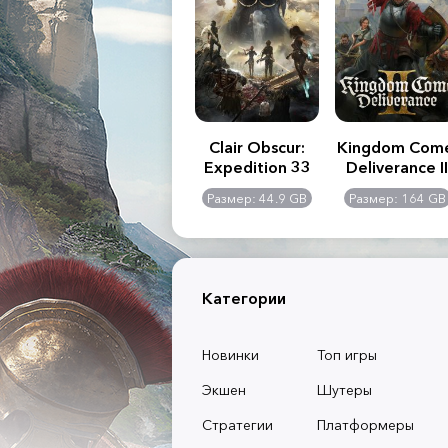
.R. 2:
Assassin's Creed
Clair Obscur:
Kingdom Com
of
Shadows
Expedition 33
Deliverance II
l -
0 GB
Размер: 117 GB
Размер: 44.9 GB
Размер: 164 GB
dition
Категории
Новинки
Топ игры
Экшен
Шутеры
Стратегии
Платформеры