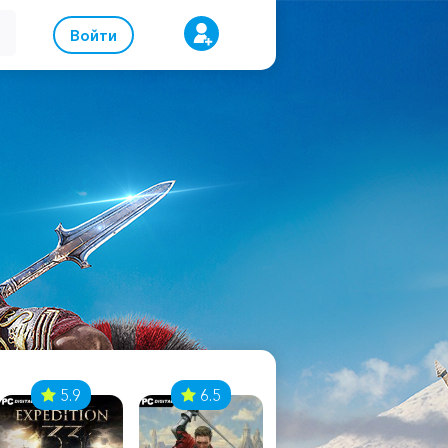
Войти
5.9
6.5
8.1