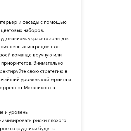
интерьер и фасады с помощью
 цветовых наборов.
дованием, украсьте зоны для
аших ценных ингредиентов.
своей команде вручную или
 приоритетов. Внимательно
ректируйте свою стратегию в
очайший уровень кейтеринга и
 торрент от Механиков на
ие и уровень
нимизировать риски плохого
орые сотрудники будут с