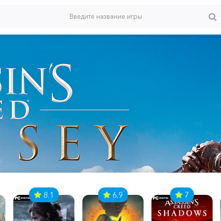
8.1
6.9
7