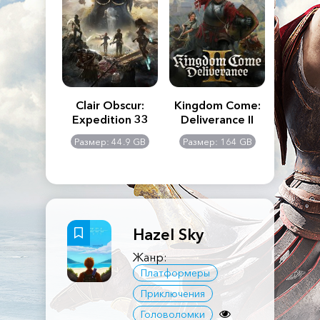
n's Creed
Clair Obscur:
Kingdom Come:
The La
dows
Expedition 33
Deliverance II
Pa
Rema
: 117 GB
Размер: 44.9 GB
Размер: 164 GB
Размер
Hazel Sky
Жанр:
Платформеры
Приключения
Головоломки