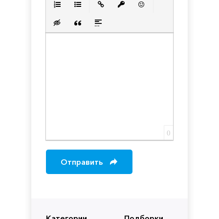
Нумерованный список
Маркированный список
Вставить ссылку
Вставить защищенную с
Вставить смайлик
Вставка скрытого текста
Вставка цитаты
Вставка спойлера
0
Отправить
Категории
Подборки