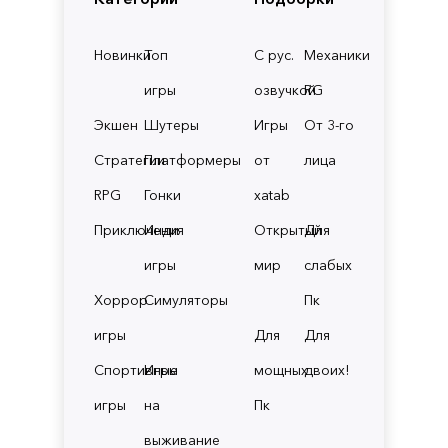
Новинки
Топ
С рус.
Механики
игры
озвучкой
RG
Экшен
Шутеры
Игры
От 3-го
Стратегии
Платформеры
от
лица
RPG
Гонки
xatab
Приключения
Инди
Открытый
Для
игры
мир
слабых
Хоррор
Симуляторы
Пк
игры
Для
Для
Спортивные
Игры
мощных
двоих!
игры
на
Пк
выживание