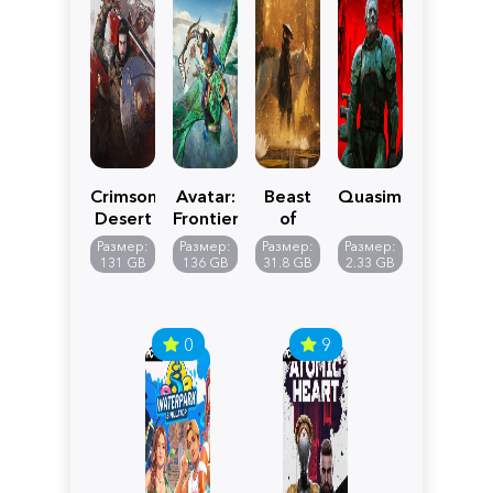
Crimson
Avatar:
Beast
Quasimorph
Desert
Frontiers
of
of
Reincarnation
Размер:
Размер:
Размер:
Размер:
Pandora
131 GB
136 GB
31.8 GB
2.33 GB
0
9