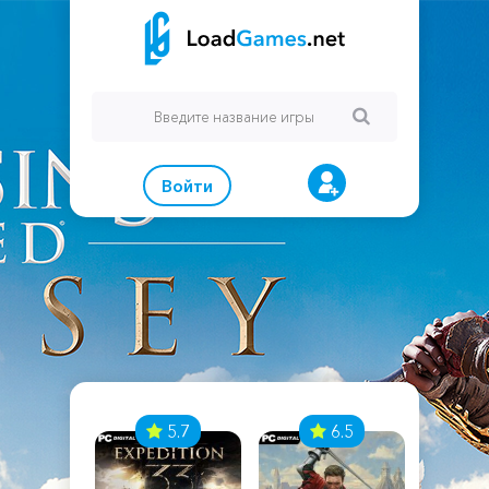
Войти
7
5.7
6.5