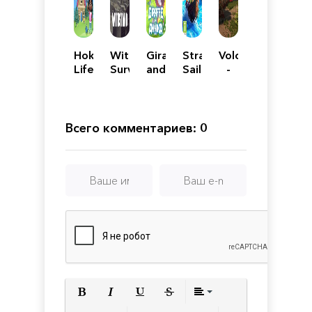
Hokko
Withstand:
Giraffe
Stranded
Volcanoids
Life
Survival
and
Sails
-
Annika
-
Customization
Explorers
of
the
Всего комментариев: 0
Cursed
Islands
Полужирный
Курсив
Подчеркнутый
Зачеркнутый
Выравнивани