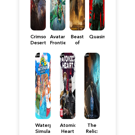
Crimson
Avatar:
Beast
Quasimorph
Desert
Frontiers
of
of
Reincarnation
Pandora
Waterpark
Atomic
The
Simulator
Heart
Relic: