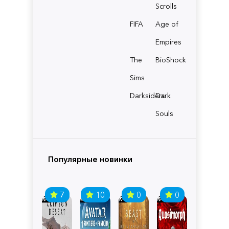
Scrolls
FIFA
Age of
Empires
The
BioShock
Sims
Darksiders
Dark
Souls
Популярные новинки
7
10
0
0