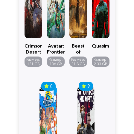
Crimson
Avatar:
Beast
Quasimorph
Desert
Frontiers
of
of
Reincarnation
Размер:
Размер:
Размер:
Размер:
Pandora
131 GB
136 GB
31.8 GB
2.33 GB
0
9