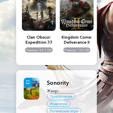
n's Creed
Clair Obscur:
Kingdom Come:
The La
dows
Expedition 33
Deliverance II
Pa
Rema
: 117 GB
Размер: 44.9 GB
Размер: 164 GB
Размер
Sonority
Жанр:
Приключения
Инди игры
Логические игры