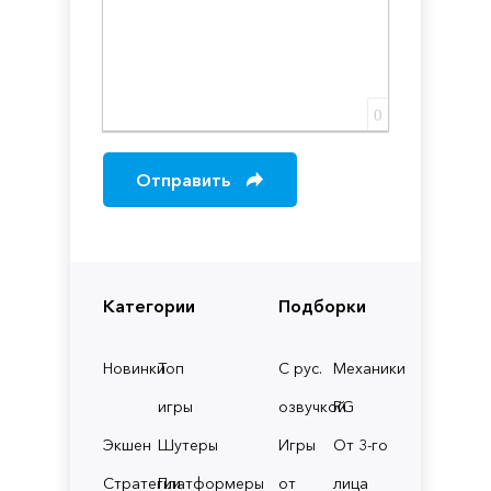
0
Отправить
Категории
Подборки
Новинки
Топ
С рус.
Механики
игры
озвучкой
RG
Экшен
Шутеры
Игры
От 3-го
Стратегии
Платформеры
от
лица