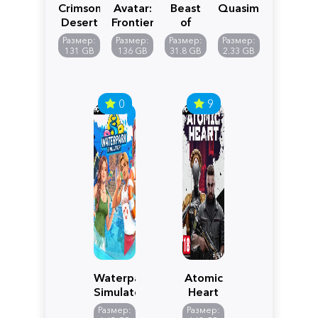
Crimson
Avatar:
Beast
Quasimorph
Desert
Frontiers
of
of
Reincarnation
Размер:
Размер:
Размер:
Размер:
Pandora
131 GB
136 GB
31.8 GB
2.33 GB
0
9
Waterpark
Atomic
Simulator
Heart
Размер:
Размер: