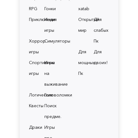
RPG
Гонки
xatab
Приключения
Инди
Открытый
Для
игры
мир
слабых
Хоррор
Симуляторы
Пк
игры
Для
Для
Спортивные
Игры
мощных
двоих!
игры
на
Пк
выживание
Логические
Головоломки
Квесты
Поиск
предме.
Драки
Игры
про