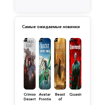
Самые ожидаемые новинки
Crimson
Avatar:
Beast
Quasimorph
Desert
Frontiers
of
of
Reincarnation