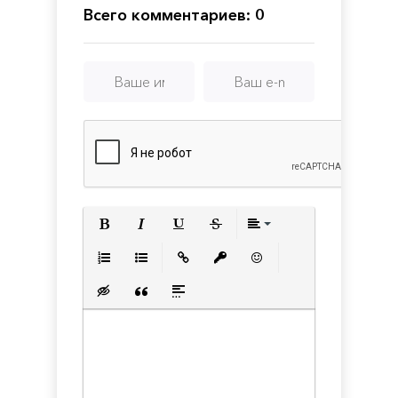
Всего комментариев: 0
Полужирный
Курсив
Подчеркнутый
Зачеркнутый
Выравнивани
Нумерованный список
Маркированный список
Вставить ссылку
Вставить защищенную с
Вставить смайлик
Вставка скрытого текста
Вставка цитаты
Вставка спойлера