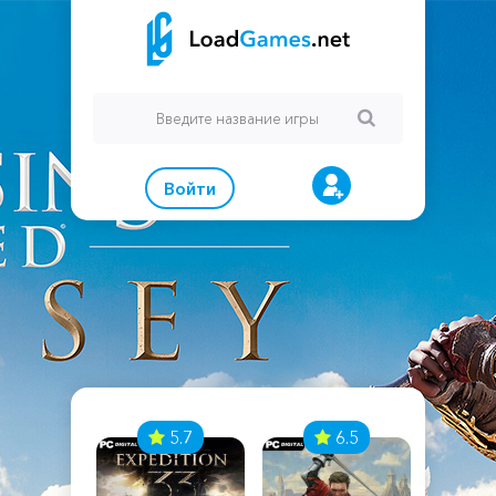
Войти
7
5.7
6.5