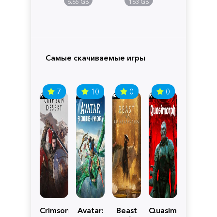
6.65 GB
163 GB
Самые скачиваемые игры
7
10
0
0
Crimson
Avatar:
Beast
Quasimorph