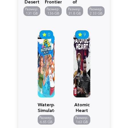
Desert
Frontiers
of
of
Reincarnation
Размер:
Размер:
Размер:
Размер:
Pandora
131 GB
136 GB
31.8 GB
2.33 GB
0
9
Waterpark
Atomic
Simulator
Heart
Размер:
Размер:
6.65 GB
163 GB