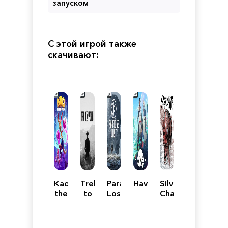
запуском
С этой игрой также
скачивают:
Kao
Trek
Paradise
Haven
Silver
the
to
Lost
Chains
Kangaroo
Yomi