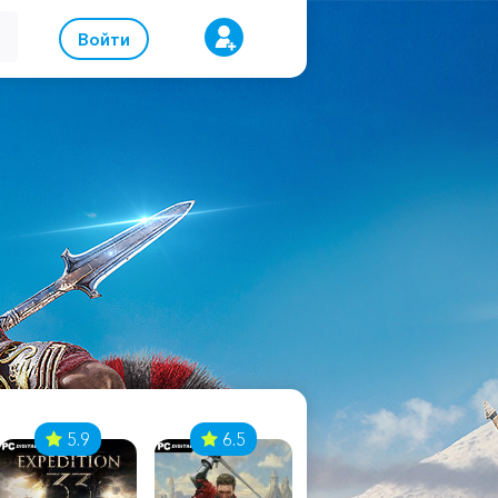
Войти
5.9
6.5
8.1