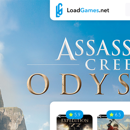
7
5.9
6.5