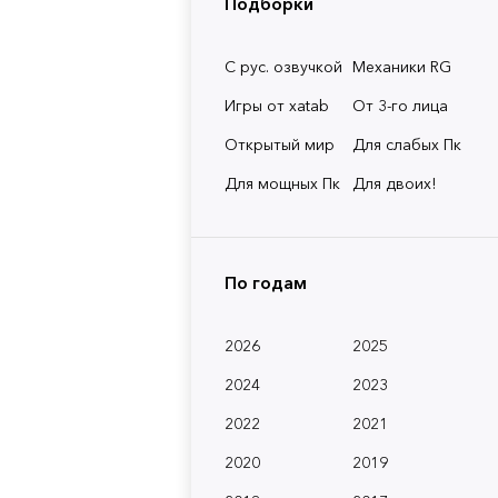
Подборки
С рус. озвучкой
Механики RG
Игры от xatab
От 3-го лица
Открытый мир
Для слабых Пк
Для мощных Пк
Для двоих!
По годам
2026
2025
2024
2023
2022
2021
2020
2019