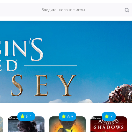
8.1
6.9
7