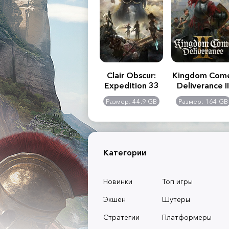
.R. 2:
Assassin's Creed
Clair Obscur:
Kingdom Com
of
Shadows
Expedition 33
Deliverance II
l -
0 GB
Размер: 117 GB
Размер: 44.9 GB
Размер: 164 GB
dition
Категории
Новинки
Топ игры
Экшен
Шутеры
Стратегии
Платформеры