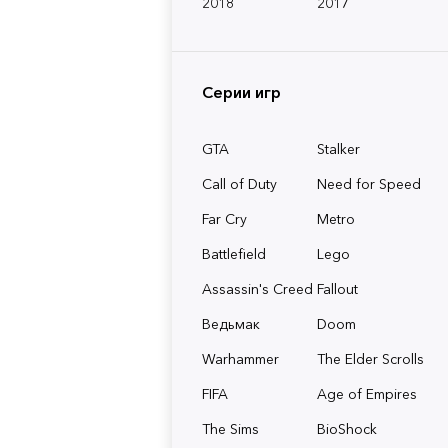
2018
2017
Серии игр
GTA
Stalker
Call of Duty
Need for Speed
Far Cry
Metro
Battlefield
Lego
Assassin's Creed
Fallout
Ведьмак
Doom
Warhammer
The Elder Scrolls
FIFA
Age of Empires
The Sims
BioShock