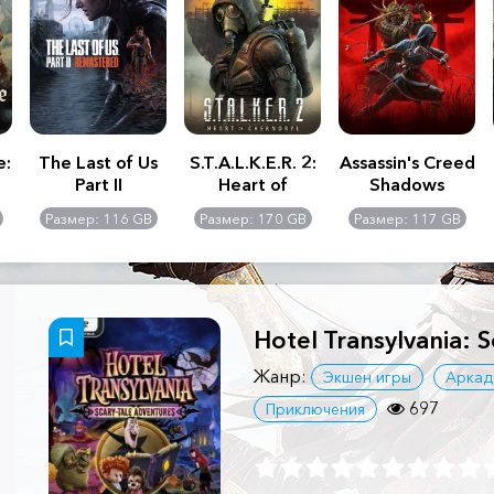
e:
The Last of Us
S.T.A.L.K.E.R. 2:
Assassin's Creed
Part II
Heart of
Shadows
Remastered
Chernobyl -
Размер: 116 GB
Размер: 170 GB
Размер: 117 GB
Ultimate Edition
Hotel Transylvania: 
Жанр:
Экшен игры
Аркад
697
Приключения