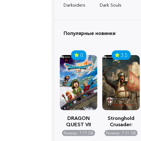
Darksiders
Dark Souls
Популярные новинки
0
3.5
DRAGON
Stronghold
QUEST VII
Crusader:
Reimagined
Definitive
Размер: 7.77 GB
Размер: 7.31 GB
Edition