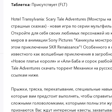
Таблетка:
Присутствует (FLT)
Hotel Transylvania: Scary Tale Adventures (Монстры 
страшных сказках) - новая игра по серии мультфил
Откройте для себя своих любимых персонажей из 
миров в анимации Sony Pictures "Каникулы монстро
этом приключении SKR Renaissance"! Особенного я 
известного как волшебные приключения в загробн
«Новое платье короля» и «Али-Баба и сорок разбойни
Tale Adventures скачать торрент Механики на русск
ссылкам ниже.
Прыжки, тряска, перекатывание, специальные навы
которые вам предстоит выполнять, чтобы справить
сложными головоломками, которыми полны эти жут
признаются. Вас ждут интересные квесты, захватыв