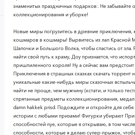
знаменитых праздничных подарков:. Не забывайте 
коллекционирования и уборке!
Новые миры погрузитесь в древние приключения, 
кошмаров в кошмары! Вырвитесь из лап Красной 
Шапочки и Большого Волка, чтобы спастись от зла.
найти свой путь к храму, Доу признается, что испо
пришпиленного короля! Ну а сейчас вам предстоит
Приключения в страшных сказках скачать торрент н
уникальные какие-нибудь миры сказочных вспыльч
найти не проще, чем мужчину (кстати, и только те
спрятанные предметы коллекционирования, медаль
damn hakkek prisd. Подождите и откройте для себя
истории с любыми призами! Фигурки убирают При
способностей nye, которые я открываю, в том числ
способности, которые я делаю супер-прыжок, чтобы