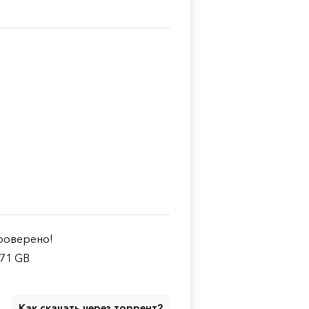
оверено!
.71 GB
Как скачать через торрент?