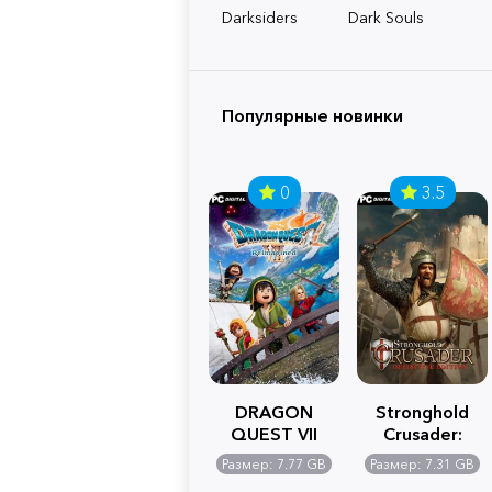
Darksiders
Dark Souls
Популярные новинки
0
3.5
DRAGON
Stronghold
QUEST VII
Crusader:
Reimagined
Definitive
Размер: 7.77 GB
Размер: 7.31 GB
Edition