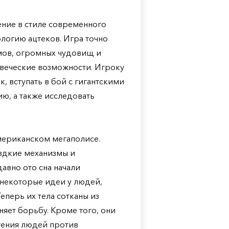
ение в стиле современного
логию ацтеков. Игра точно
мов, огромных чудовищ и
веческие возможности. Игроку
 вступать в бой с гигантскими
ю, а также исследовать
мериканском мегаполисе.
здкие механизмы и
давно ото сна начали
некоторые идеи у людей,
еперь их тела сотканы из
няет борьбу. Кроме того, они
тения людей против