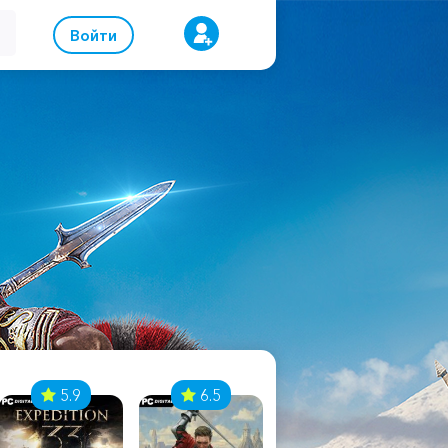
Войти
5.9
6.5
8.1