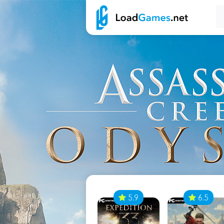
7
5.9
6.5