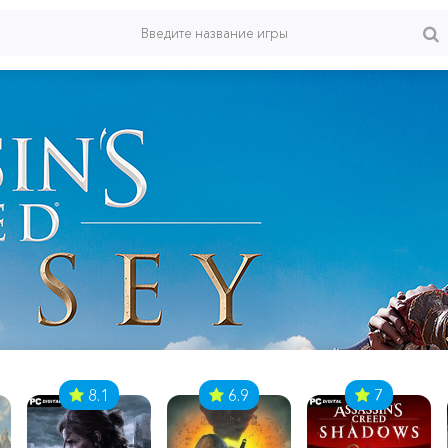
8.1
6.9
7