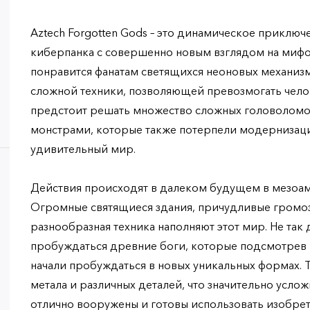
Aztech Forgotten Gods – это динамическое приключ
киберпанка с совершенно новым взглядом на мифо
понравится фанатам светящихся неоновых механиз
сложной техники, позволяющей превозмогать чело
предстоит решать множество сложных головоломок,
монстрами, которые также потерпели модернизаци
удивительный мир.
Действия происходят в далеком будущем в мезоа
Огромные святящиеся здания, причудливые громо
разнообразная техника наполняют этот мир. Не так 
пробуждаться древние боги, которые подсмотрев 
начали пробуждаться в новых уникальных формах. Т
метала и различных деталей, что значительно услож
отлично вооружены и готовы использовать изобре