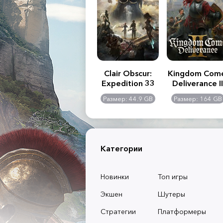
.R. 2:
Assassin's Creed
Clair Obscur:
Kingdom Com
of
Shadows
Expedition 33
Deliverance II
l -
0 GB
Размер: 117 GB
Размер: 44.9 GB
Размер: 164 GB
dition
Категории
Новинки
Топ игры
Экшен
Шутеры
Стратегии
Платформеры