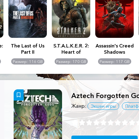
e:
The Last of Us
S.T.A.L.K.E.R. 2:
Assassin's Creed
Part II
Heart of
Shadows
Remastered
Chernobyl -
Размер: 116 GB
Размер: 170 GB
Размер: 117 GB
Ultimate Edition
Aztech Forgotten G
Жанр:
Экшен игры
Плат