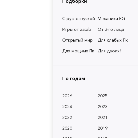
Подборки
С рус. озвучкой
Механики RG
Игры от xatab
От 3-го лица
Открытый мир
Для слабых Пк
Для мощных Пк
Для двоих!
По годам
2026
2025
2024
2023
2022
2021
2020
2019