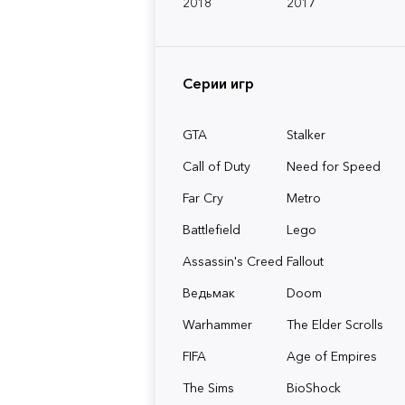
2018
2017
Серии игр
GTA
Stalker
Call of Duty
Need for Speed
Far Cry
Metro
Battlefield
Lego
Assassin's Creed
Fallout
Ведьмак
Doom
Warhammer
The Elder Scrolls
FIFA
Age of Empires
The Sims
BioShock