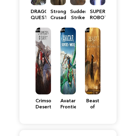
DRAGON
Stronghold
Sudden
SUPER
QUEST
Crusader:
Strike
ROBOT
VII
Definitive
5
WARS
Reimagined
Edition
Y
Crimson
Avatar:
Beast
Desert
Frontiers
of
of
Reincarnation
Pandora