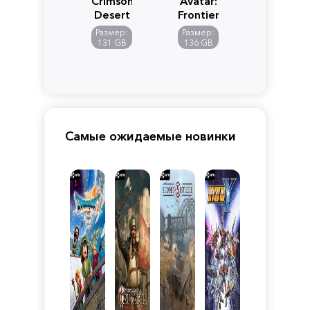
Crimson
Avatar:
Desert
Frontiers
of
Размер:
Размер:
Pandora
131 GB
136 GB
Самые ожидаемые новинки