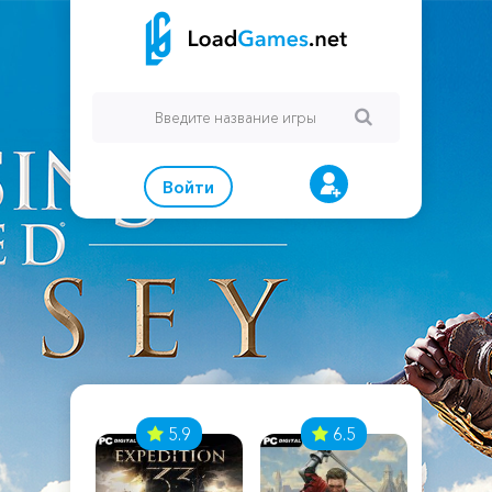
Войти
7
5.9
6.5