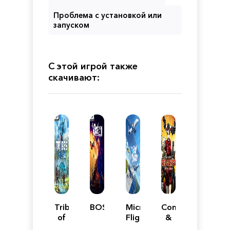
Проблема с установкой или
запуском
С этой игрой также
скачивают:
Tribes
BOSSGARD
Microsoft
Command
of
Flight
&
Midgard
Simulator
Conquer: