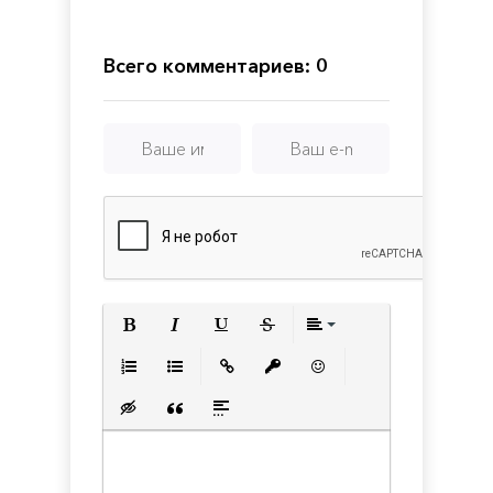
Red
alert
3 -
Всего комментариев: 0
Uprising
Полужирный
Курсив
Подчеркнутый
Зачеркнутый
Выравнивани
Нумерованный список
Маркированный список
Вставить ссылку
Вставить защищенную с
Вставить смайлик
Вставка скрытого текста
Вставка цитаты
Вставка спойлера