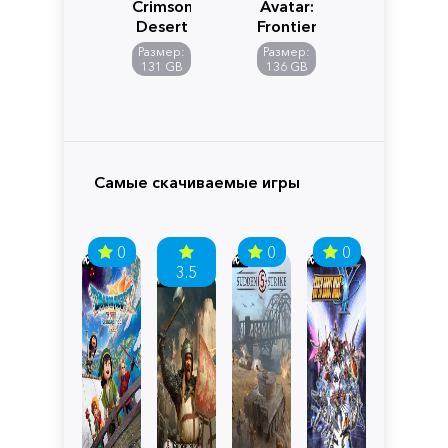
Crimson
Avatar:
Desert
Frontiers
of
Размер:
Размер:
Pandora
131 GB
136 GB
Самые скачиваемые игры
0
0
0
3.5