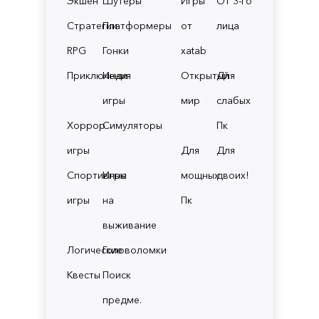
Экшен
Шутеры
Игры
От 3-го
Стратегии
Платформеры
от
лица
RPG
Гонки
xatab
Приключения
Инди
Открытый
Для
игры
мир
слабых
Хоррор
Симуляторы
Пк
игры
Для
Для
Спортивные
Игры
мощных
двоих!
игры
на
Пк
выживание
Логические
Головоломки
Квесты
Поиск
предме.