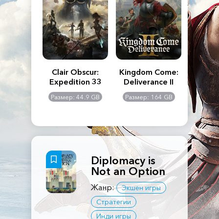
n's Creed
Clair Obscur:
Kingdom Come:
The La
dows
Expedition 33
Deliverance II
Pa
Rema
: 117 GB
Размер: 44.9 GB
Размер: 164 GB
Размер
Diplomacy is
Not an Option
Жанр:
Экшен игры
Стратегии
Инди игры