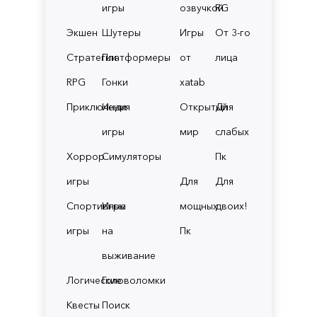
игры
озвучкой
RG
Экшен
Шутеры
Игры
От 3-го
Стратегии
Платформеры
от
лица
RPG
Гонки
xatab
Приключения
Инди
Открытый
Для
игры
мир
слабых
Хоррор
Симуляторы
Пк
игры
Для
Для
Спортивные
Игры
мощных
двоих!
игры
на
Пк
выживание
Логические
Головоломки
Квесты
Поиск