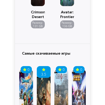
Crimson
Avatar:
Desert
Frontiers
of
Размер:
Размер:
Pandora
131 GB
136 GB
Самые скачиваемые игры
0
0
0
3.5