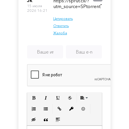
Jk
https://sprut.cx/?
-
15 июля
utm_source=SPtorrent
2026 16:21
Цитировать
Ответить
Жалоба
Полужирный
Курсив
Подчеркнутый
Зачеркнутый
Выравнивани
Нумерованный список
Маркированный список
Вставить ссылку
Вставить защищенную с
Вставить смайлик
Вставка скрытого текста
Вставка цитаты
Вставка спойлера