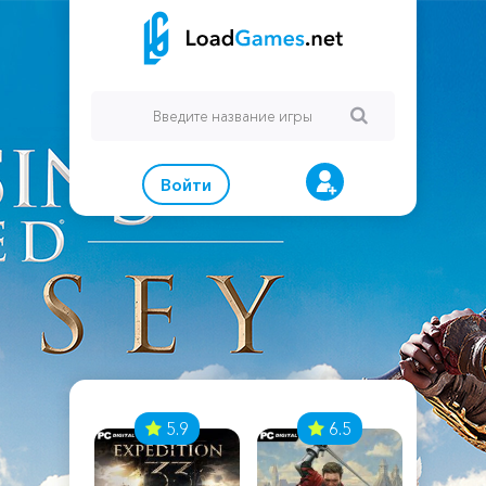
Войти
7
5.9
6.5