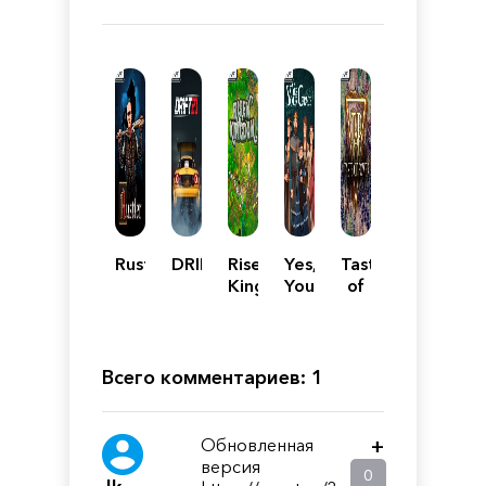
Rustler
DRIFT21
Risen
Yes,
Taste
Kingdom
Your
of
Grace
Power
Всего комментариев: 1
Обновленная
+
версия
0