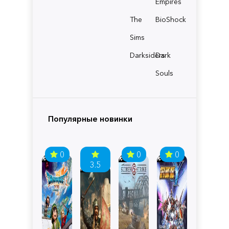
Empires
The
BioShock
Sims
Darksiders
Dark
Souls
Популярные новинки
0
0
0
3.5