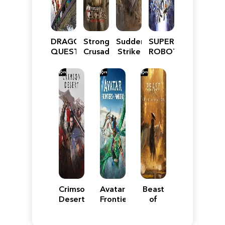
DRAGON
Stronghold
Sudden
SUPER
QUEST
Crusader:
Strike
ROBOT
VII
Definitive
5
WARS
Reimagined
Edition
Y
Crimson
Avatar:
Beast
Desert
Frontiers
of
of
Reincarnation
Pandora