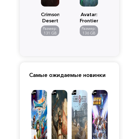
Crimson
Avatar:
Desert
Frontiers
of
Размер:
Размер:
Pandora
131 GB
136 GB
Самые ожидаемые новинки