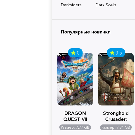
Darksiders
Dark Souls
Популярные новинки
0
3.5
DRAGON
Stronghold
QUEST VII
Crusader:
Reimagined
Definitive
Размер: 7.77 GB
Размер: 7.31 GB
Edition