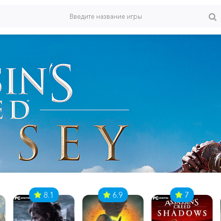
8.1
6.9
7