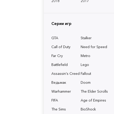
2018
2017
Серии игр
GTA
Stalker
Call of Duty
Need for Speed
Far Cry
Metro
Battlefield
Lego
Assassin's Creed
Fallout
Ведьмак
Doom
Warhammer
The Elder Scrolls
FIFA
Age of Empires
The Sims
BioShock