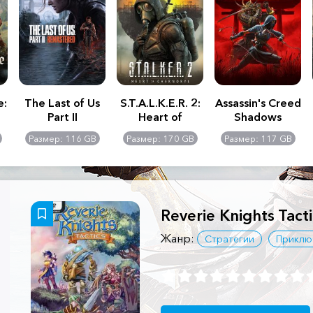
e:
The Last of Us
S.T.A.L.K.E.R. 2:
Assassin's Creed
Part II
Heart of
Shadows
Remastered
Chernobyl -
Размер: 116 GB
Размер: 170 GB
Размер: 117 GB
Ultimate Edition
Reverie Knights Tacti
Жанр:
Стратегии
Приклю