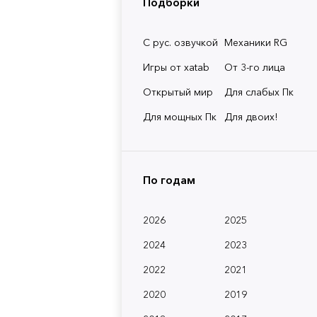
Подборки
С рус. озвучкой
Механики RG
Игры от xatab
От 3-го лица
Открытый мир
Для слабых Пк
Для мощных Пк
Для двоих!
По годам
2026
2025
2024
2023
2022
2021
2020
2019