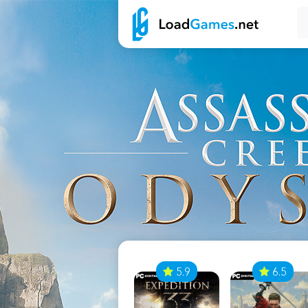
7
5.9
6.5