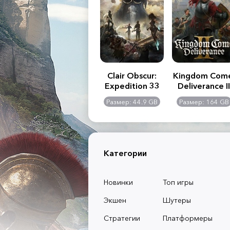
.R. 2:
Assassin's Creed
Clair Obscur:
Kingdom Com
of
Shadows
Expedition 33
Deliverance II
l -
0 GB
Размер: 117 GB
Размер: 44.9 GB
Размер: 164 GB
dition
Категории
Новинки
Топ игры
Экшен
Шутеры
Стратегии
Платформеры