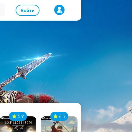
Войти
5.9
6.5
8.1