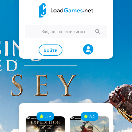
Войти
7
5.9
6.5