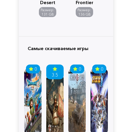
Desert
Frontiers
of
Размер:
Размер:
Pandora
131 GB
136 GB
Самые скачиваемые игры
0
0
0
3.5