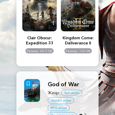
n's Creed
Clair Obscur:
Kingdom Come:
The La
dows
Expedition 33
Deliverance II
Pa
Rema
: 117 GB
Размер: 44.9 GB
Размер: 164 GB
Размер
God of War
Жанр:
Топ игры
Экшен игры
RPG игры