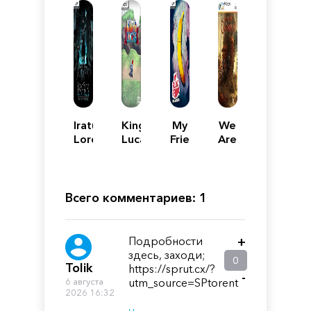
Iratus:
King
My
We
Lord
Lucas
Friend
Are
of
Pedro
The
the
Dwarves
Dead
Всего комментариев: 1
Подробности
+
здесь, заходи;
0
Tolik
https://sprut.cx/?
-
6 августа
utm_source=SPtorent
2026 16:32