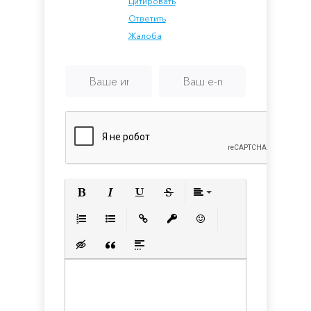
Цитировать
Ответить
Жалоба
Полужирный
Курсив
Подчеркнутый
Зачеркнутый
Выравнивани
Нумерованный список
Маркированный список
Вставить ссылку
Вставить защищенную с
Вставить смайлик
Вставка скрытого текста
Вставка цитаты
Вставка спойлера