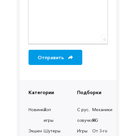
0
Отправить
Категории
Подборки
Новинки
Топ
С рус.
Механики
игры
озвучкой
RG
Экшен
Шутеры
Игры
От 3-го