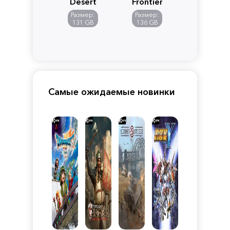
Desert
Frontiers
of
Размер:
Размер:
Pandora
131 GB
136 GB
Самые ожидаемые новинки