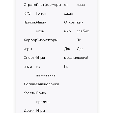
Стратегии
Платформеры
от
лица
RPG
Гонки
xatab
Приключения
Инди
Открытый
Для
игры
мир
слабых
Хоррор
Симуляторы
Пк
игры
Для
Для
Спортивные
Игры
мощных
двоих!
игры
на
Пк
выживание
Логические
Головоломки
Квесты
Поиск
предме.
Драки
Игры