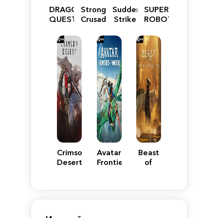
DRAGON
Stronghold
Sudden
SUPER
QUEST
Crusader:
Strike
ROBOT
VII
Definitive
5
WARS
Reimagined
Edition
Y
Crimson
Avatar:
Beast
Desert
Frontiers
of
of
Reincarnation
Pandora