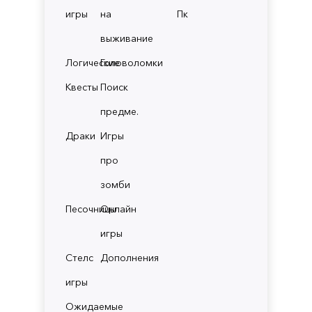
игры
на
Пк
выживание
Логические
Головоломки
Квесты
Поиск
предме.
Драки
Игры
про
зомби
Песочницы
Онлайн
игры
Стелс
Дополнения
игры
Ожидаемые