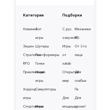
Категории
Подборки
Новинки
Топ
С рус.
Механики
игры
озвучкой
RG
Экшен
Шутеры
Игры
От 3-го
Стратегии
Платформеры
от
лица
RPG
Гонки
xatab
Приключения
Инди
Открытый
Для
игры
мир
слабых
Хоррор
Симуляторы
Пк
игры
Для
Для
Спортивные
Игры
мощных
двоих!