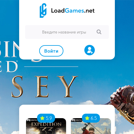
Войти
7
5.9
6.5