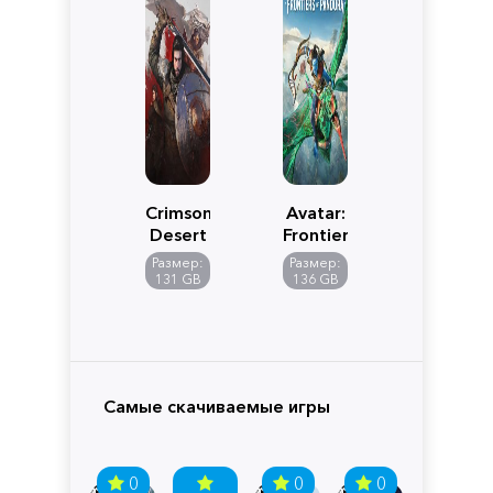
Crimson
Avatar:
Desert
Frontiers
of
Размер:
Размер:
Pandora
131 GB
136 GB
Самые скачиваемые игры
0
0
0