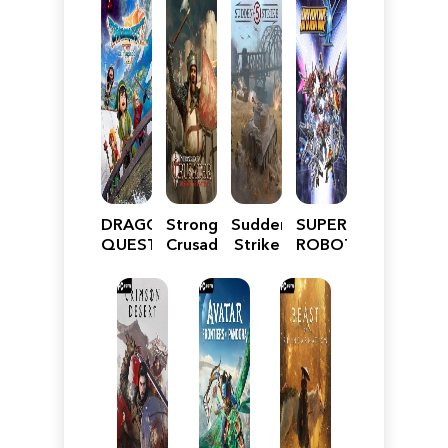
DRAGON
Stronghold
Sudden
SUPER
QUEST
Crusader:
Strike
ROBOT
VII
Definitive
5
WARS
Reimagined
Edition
Y