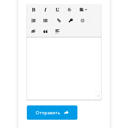
Полужирный
Курсив
Подчеркнутый
Зачеркнутый
Выравнивани
Нумерованный список
Маркированный список
Вставить ссылку
Вставить защищенную с
Вставить смайлик
Вставка скрытого текста
Вставка цитаты
Вставка спойлера
0
Отправить