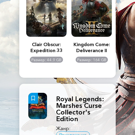
n's Creed
Clair Obscur:
Kingdom Come:
The La
dows
Expedition 33
Deliverance II
Pa
Rema
: 117 GB
Размер: 44.9 GB
Размер: 164 GB
Размер
Royal Legends:
Marshes Curse
Collector's
Edition
Жанр: