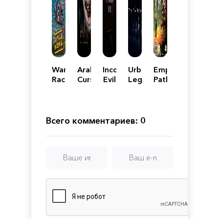
Wanted
Araha:
Incoming
Urban
Empathy:
Raccoon
Curse
Evil
Legends
Path
of
:
of
Yieun
The
Whispers
Island
Dry
Body
Всего комментариев: 0