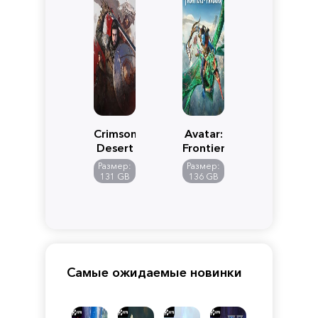
Crimson
Avatar:
Desert
Frontiers
of
Размер:
Размер:
Pandora
131 GB
136 GB
Самые ожидаемые новинки