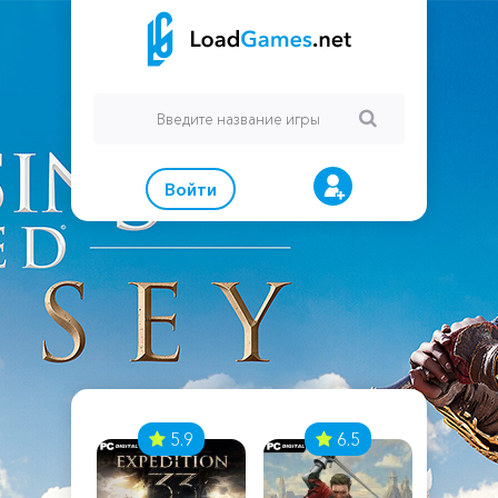
Войти
7
5.9
6.5