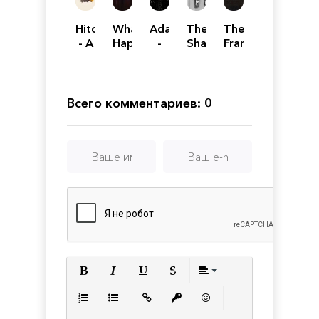
Hitchhiker
What
Adam
The
The
- A
Happened
-
Shattering
Franz
Mystery
Lost
Kafka:
Game
Memories
Videogame
Всего комментариев: 0
Полужирный
Курсив
Подчеркнутый
Зачеркнутый
Выравнивани
Нумерованный список
Маркированный список
Вставить ссылку
Вставить защищенную с
Вставить смайлик