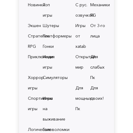
Новинки
Топ
С рус.
Механики
игры
озвучкой
RG
Экшен
Шутеры
Игры
От 3-го
Стратегии
Платформеры
от
лица
RPG
Гонки
xatab
Приключения
Инди
Открытый
Для
игры
мир
слабых
Хоррор
Симуляторы
Пк
игры
Для
Для
Спортивные
Игры
мощных
двоих!
игры
на
Пк
выживание
Логические
Головоломки