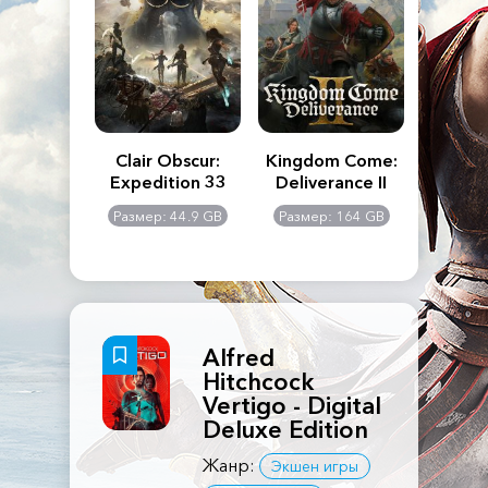
n's Creed
Clair Obscur:
Kingdom Come:
The La
dows
Expedition 33
Deliverance II
Pa
Rema
: 117 GB
Размер: 44.9 GB
Размер: 164 GB
Размер
Alfred
Hitchcock
Vertigo - Digital
Deluxe Edition
Жанр:
Экшен игры