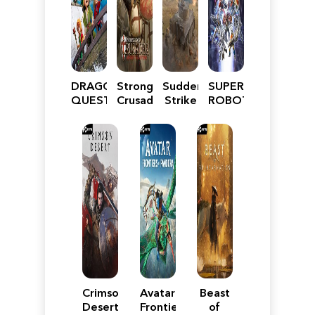
DRAGON
Stronghold
Sudden
SUPER
QUEST
Crusader:
Strike
ROBOT
VII
Definitive
5
WARS
Reimagined
Edition
Y
Crimson
Avatar:
Beast
Desert
Frontiers
of