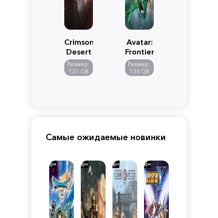
Crimson
Avatar:
Desert
Frontiers
of
Размер:
Размер:
Pandora
131 GB
136 GB
Самые ожидаемые новинки