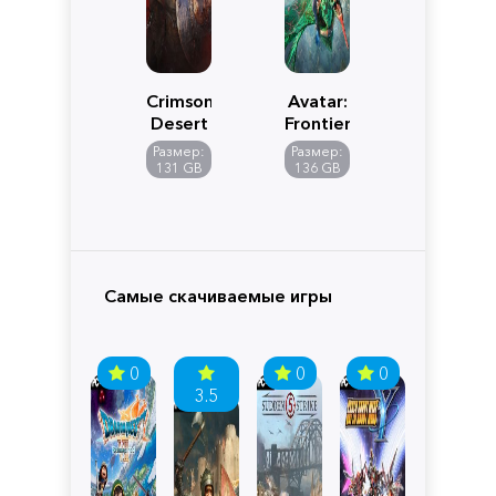
Crimson
Avatar:
Desert
Frontiers
of
Размер:
Размер:
Pandora
131 GB
136 GB
Самые скачиваемые игры
0
0
0
3.5