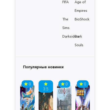
FIFA
Age of
Empires
The
BioShock
Sims
Darksiders
Dark
Souls
Популярные новинки
0
0
0
3.5