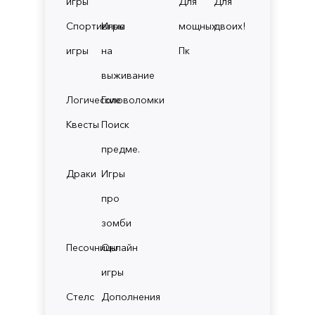
игры
Для
Для
Спортивные
Игры
мощных
двоих!
игры
на
Пк
выживание
Логические
Головоломки
Квесты
Поиск
предме.
Драки
Игры
про
зомби
Песочницы
Онлайн
игры
Стелс
Дополнения