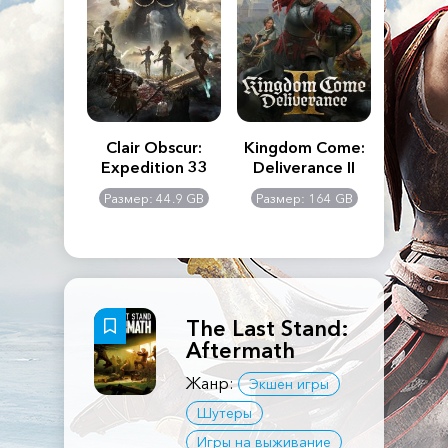
n's Creed
Clair Obscur:
Kingdom Come:
The La
dows
Expedition 33
Deliverance II
Pa
Rema
: 117 GB
Размер: 44.9 GB
Размер: 164 GB
Размер
The Last Stand:
Aftermath
Жанр:
Экшен игры
Шутеры
Игры на выживание