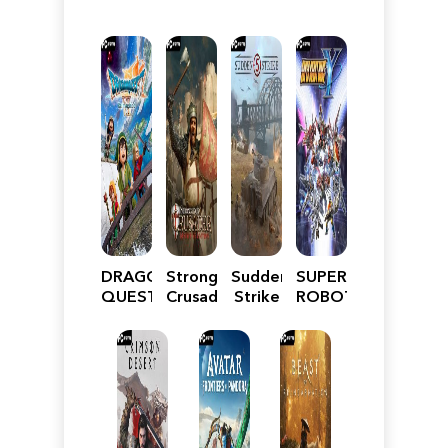
DRAGON
Stronghold
Sudden
SUPER
QUEST
Crusader:
Strike
ROBOT
VII
Definitive
5
WARS
Reimagined
Edition
Y