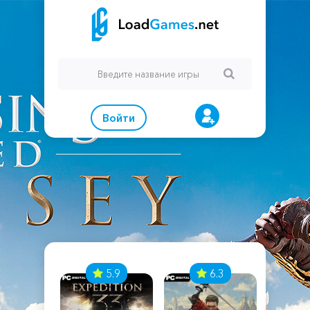
Войти
7
5.9
6.3