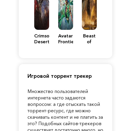
Crimson
Avatar:
Beast
Desert
Frontiers
of
of
Reincarnation
Pandora
Игровой торрент трекер
Множество пользователей
интернета часто задаются
вопросом: а где отыскать такой
торрент-ресурс, где можно
скачивать контент и не платить за
это? Подобных сайтов-трекеров
существует достаточно много, но