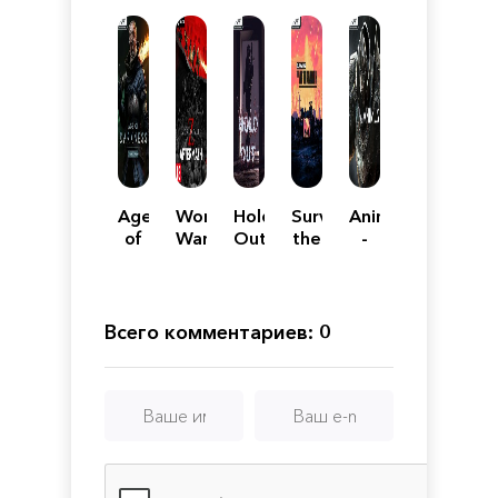
Age
World
Hold
Surviving
Animus
of
War
Out
the
-
Darkness:
Z:
Aftermath
Stand
Final
Aftermath
Alone
Stand
Всего комментариев: 0