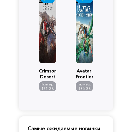
Crimson
Avatar:
Desert
Frontiers
of
Размер:
Размер:
Pandora
131 GB
136 GB
Самые ожидаемые новинки