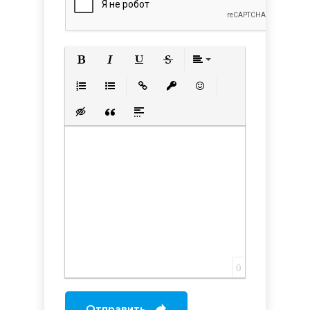
Полужирный
Курсив
Подчеркнутый
Зачеркнутый
Выравнивани
Нумерованный список
Маркированный список
Вставить ссылку
Вставить защищенную с
Вставить смайлик
Вставка скрытого текста
Вставка цитаты
Вставка спойлера
0
Отправить