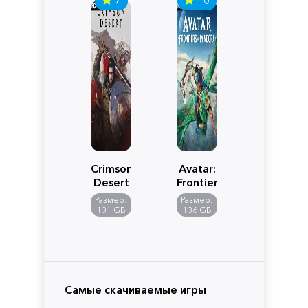
Crimson
Avatar:
Desert
Frontiers
of
Размер:
Размер:
Pandora
131 GB
136 GB
Самые скачиваемые игры