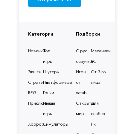
Категории
Подборки
Новинки
Топ
С рус.
Механики
игры
озвучкой
RG
Экшен
Шутеры
Игры
От 3-го
Стратегии
Платформеры
от
лица
RPG
Гонки
xatab
Приключения
Инди
Открытый
Для
игры
мир
слабых
Хоррор
Симуляторы
Пк