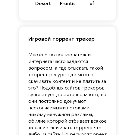
Desert
Frontiers
of
of
Reincarnation
Pandora
Игровой торрент трекер
Множество пользователей
интернета часто задаются
вопросом: а где отыскать такой
торрент-ресурс, где можно
скачивать контент и не платить за
это? Подобных сайтов-трекеров
существует достаточно много, но
они постоянно докучают
нескончаемыми потоками
никому ненужной рекламы,
обилие которой отбивает всякое
желание скачивать торрент что-
либо из сайта. Но ресурс торрент