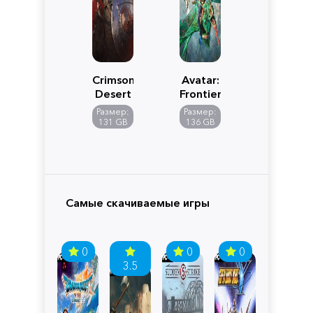
Crimson
Avatar:
Desert
Frontiers
of
Размер:
Размер:
Pandora
131 GB
136 GB
Самые скачиваемые игры
0
0
0
3.5