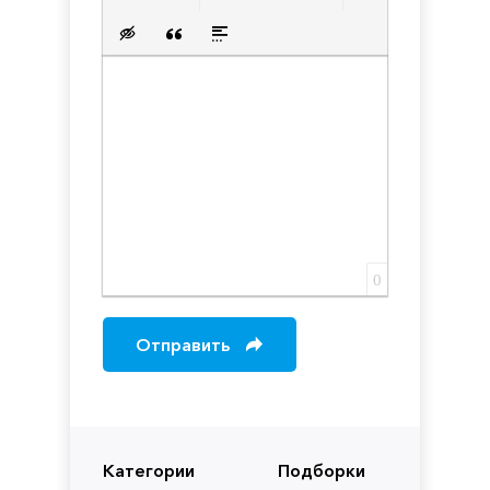
Нумерованный список
Маркированный список
Вставить ссылку
Вставить защищенную с
Вставить смайлик
Вставка скрытого текста
Вставка цитаты
Вставка спойлера
0
Отправить
Категории
Подборки