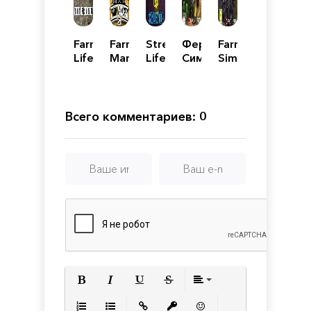
Farmer
Farm
Streamer
Фермер
Farming
Life
Manager
Life
Симулятор
Simulator
Simulator
2021
Simulator
2019
19
Всего комментариев: 0
Полужирный
Курсив
Подчеркнутый
Зачеркнутый
Выравнивани