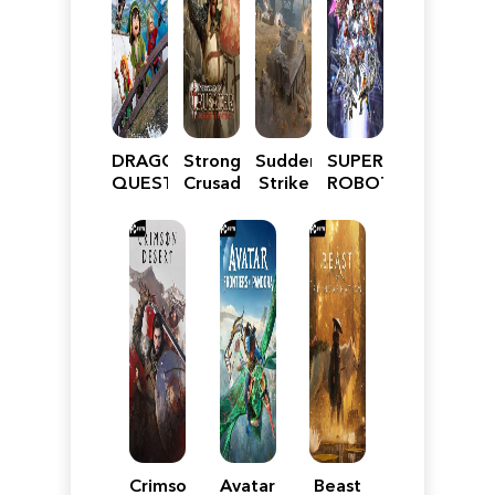
DRAGON
Stronghold
Sudden
SUPER
QUEST
Crusader:
Strike
ROBOT
VII
Definitive
5
WARS
Reimagined
Edition
Y
Crimson
Avatar:
Beast