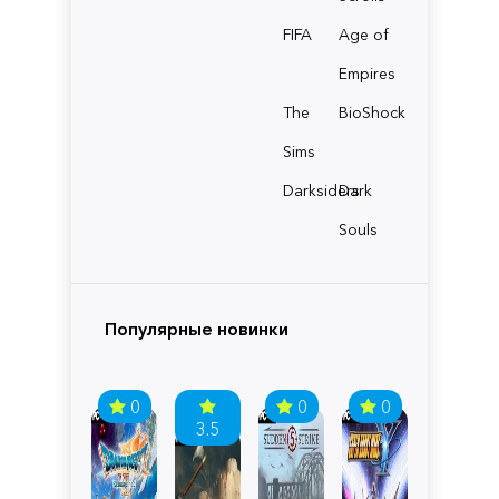
FIFA
Age of
Empires
The
BioShock
Sims
Darksiders
Dark
Souls
Популярные новинки
0
0
0
3.5