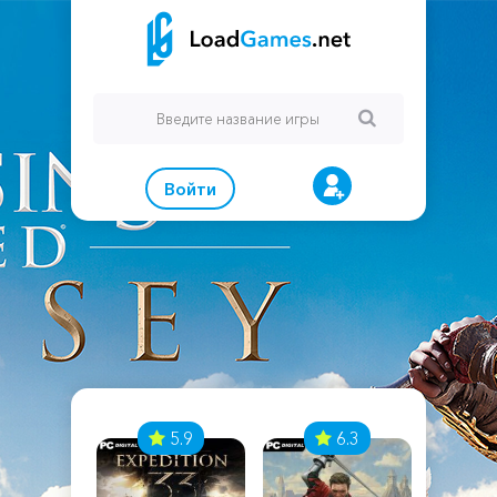
Войти
7
5.9
6.3