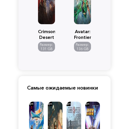
Crimson
Avatar:
Desert
Frontiers
of
Размер:
Размер:
Pandora
131 GB
136 GB
Самые ожидаемые новинки