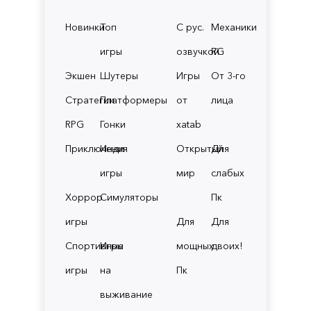
Новинки
Топ
С рус.
Механики
игры
озвучкой
RG
Экшен
Шутеры
Игры
От 3-го
Стратегии
Платформеры
от
лица
RPG
Гонки
xatab
Приключения
Инди
Открытый
Для
игры
мир
слабых
Хоррор
Симуляторы
Пк
игры
Для
Для
Спортивные
Игры
мощных
двоих!
игры
на
Пк
выживание