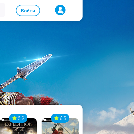
Войти
5.9
6.5
8.1