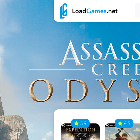
7
5.9
6.5