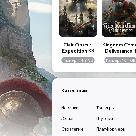
.R. 2:
Assassin's Creed
Clair Obscur:
Kingdom Com
of
Shadows
Expedition 33
Deliverance II
l -
0 GB
Размер: 117 GB
Размер: 44.9 GB
Размер: 164 GB
dition
Категории
Новинки
Топ игры
Экшен
Шутеры
Стратегии
Платформеры