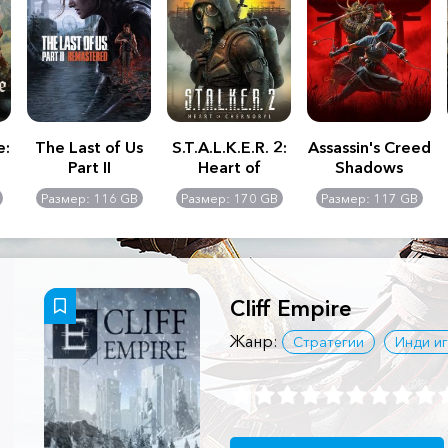
e:
The Last of Us
S.T.A.L.K.E.R. 2:
Assassin's Creed
Part II
Heart of
Shadows
Remastered
Chernobyl -
Размер: 116 GB
Размер: 170 GB
Размер: 117 GB
Ultimate Edition
Cliff Empire
Жанр:
Стратегии
Инди и