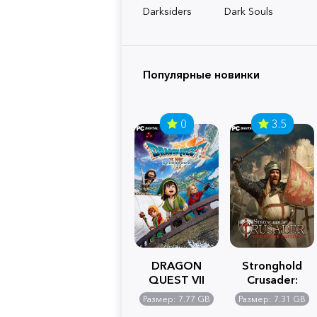
Darksiders
Dark Souls
Популярные новинки
0
3.5
DRAGON
Stronghold
QUEST VII
Crusader:
Reimagined
Definitive
Размер: 7.77 GB
Размер: 7.31 GB
Edition