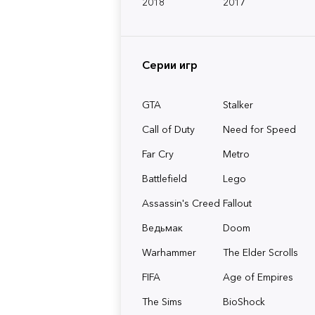
2018
2017
Серии игр
GTA
Stalker
Call of Duty
Need for Speed
Far Cry
Metro
Battlefield
Lego
Assassin's Creed
Fallout
Ведьмак
Doom
Warhammer
The Elder Scrolls
FIFA
Age of Empires
The Sims
BioShock