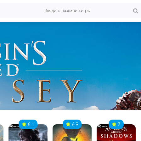
8.1
6.9
7