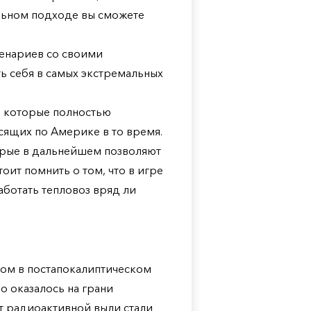
льном подходе вы сможете
ценариев со своими
ь себя в самых экстремальных
в, которые полностью
сящих по Америке в то время.
торые в дальнейшем позволяют
ит помнить о том, что в игре
аботать тепловоз вряд ли
ром в постапокалиптическом
о оказалось на грани
т радиоактивной выли стали