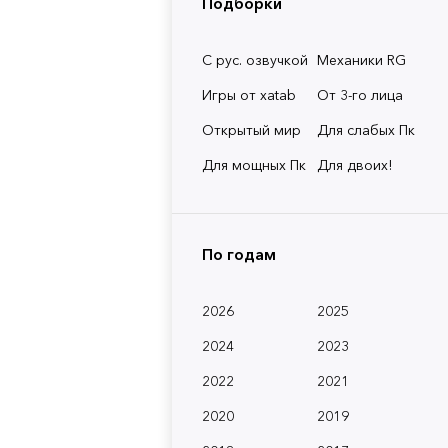
Подборки
С рус. озвучкой
Механики RG
Игры от xatab
От 3-го лица
Открытый мир
Для слабых Пк
Для мощных Пк
Для двоих!
По годам
2026
2025
2024
2023
2022
2021
2020
2019