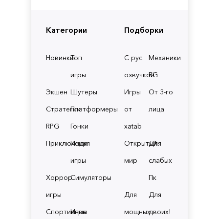
Категории
Подборки
Новинки
Топ
С рус.
Механики
игры
озвучкой
RG
Экшен
Шутеры
Игры
От 3-го
Стратегии
Платформеры
от
лица
RPG
Гонки
xatab
Приключения
Инди
Открытый
Для
игры
мир
слабых
Хоррор
Симуляторы
Пк
игры
Для
Для
Спортивные
Игры
мощных
двоих!