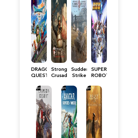
DRAGON
Stronghold
Sudden
SUPER
QUEST
Crusader:
Strike
ROBOT
VII
Definitive
5
WARS
Reimagined
Edition
Y