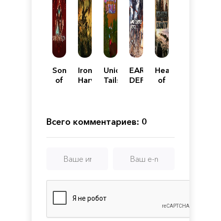
Song
Iron
Unicorn
EARTH
Hearts
of
Harvest
Tails
DEFENSE
of
Iron
-
FORCE:
Iron
Deluxe
IRON
IV
Edition
RAIN
Всего комментариев: 0