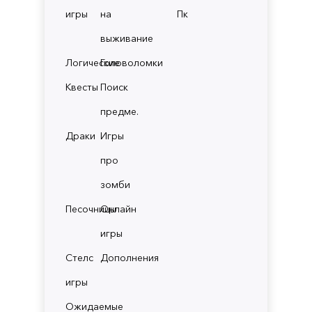
игры
на
Пк
выживание
Логические
Головоломки
Квесты
Поиск
предме.
Драки
Игры
про
зомби
Песочницы
Онлайн
игры
Стелс
Дополнения
игры
Ожидаемые