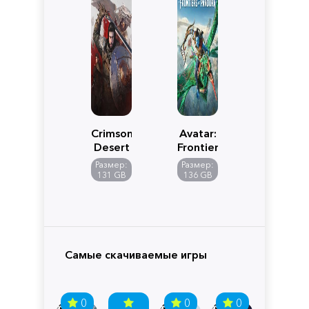
Crimson
Avatar:
Desert
Frontiers
of
Размер:
Размер:
Pandora
131 GB
136 GB
Самые скачиваемые игры
0
0
0