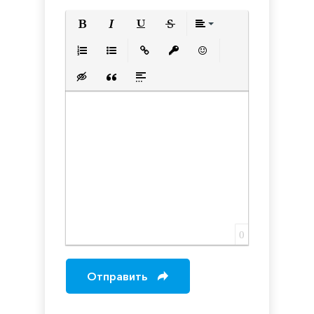
Полужирный
Курсив
Подчеркнутый
Зачеркнутый
Выравнивани
Нумерованный список
Маркированный список
Вставить ссылку
Вставить защищенную с
Вставить смайлик
Вставка скрытого текста
Вставка цитаты
Вставка спойлера
0
Отправить