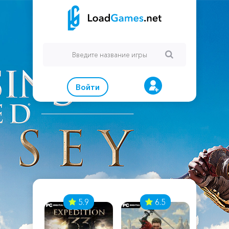
Войти
7
5.9
6.5