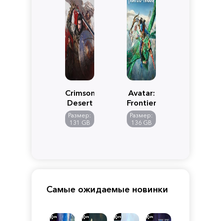
Crimson
Avatar:
Desert
Frontiers
of
Размер:
Размер:
Pandora
131 GB
136 GB
Самые ожидаемые новинки