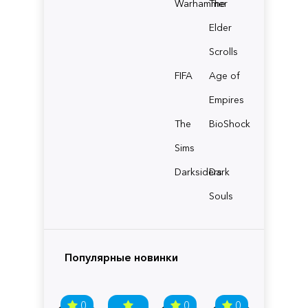
Warhammer
The
Elder
Scrolls
FIFA
Age of
Empires
The
BioShock
Sims
Darksiders
Dark
Souls
Популярные новинки
0
0
0