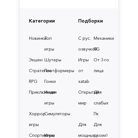
Категории
Подборки
Новинки
Топ
С рус.
Механики
игры
озвучкой
RG
Экшен
Шутеры
Игры
От 3-го
Стратегии
Платформеры
от
лица
RPG
Гонки
xatab
Приключения
Инди
Открытый
Для
игры
мир
слабых
Хоррор
Симуляторы
Пк
игры
Для
Для
Спортивные
Игры
мощных
двоих!