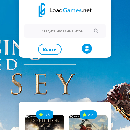
Войти
7
5.9
6.3