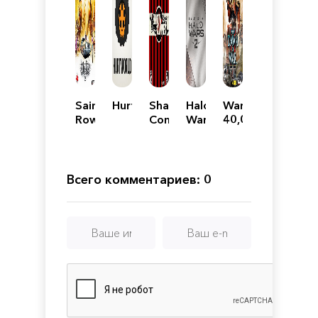
Saints
Hurtworld
Shadow
Halo
Warhammer
Row
Complex
Wars
40,000:
2
Remastered
2:
Dawn
Complete
of
Edition
War
II -
Всего комментариев: 0
Gold
Edition