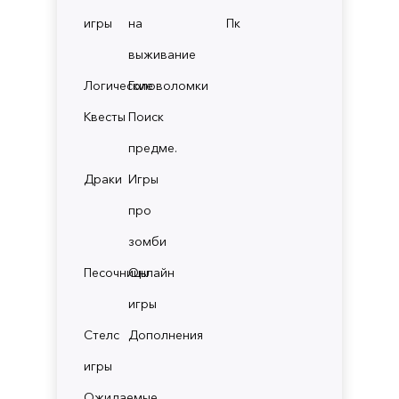
игры
на
Пк
выживание
Логические
Головоломки
Квесты
Поиск
предме.
Драки
Игры
про
зомби
Песочницы
Онлайн
игры
Стелс
Дополнения
игры
Ожидаемые