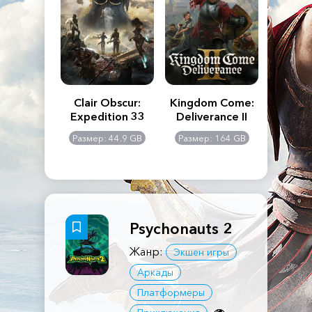
n's Creed
Clair Obscur:
Kingdom Come:
The La
dows
Expedition 33
Deliverance II
Pa
Rema
: 117 GB
Размер: 44.9 GB
Размер: 164 GB
Размер
Psychonauts 2
Жанр:
Экшен игры
Аркады
Платформеры