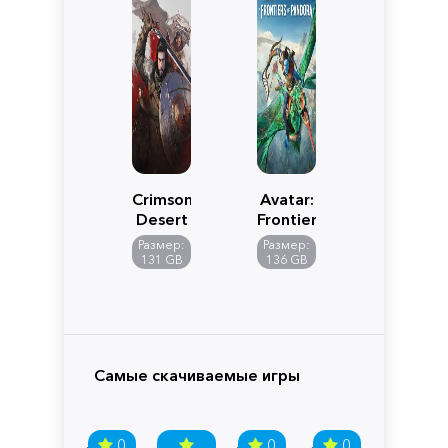
Crimson
Avatar:
Desert
Frontiers
of
Размер:
Размер:
Pandora
131 GB
136 GB
Самые скачиваемые игры
0
0
0