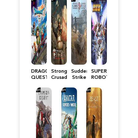
DRAGON
Stronghold
Sudden
SUPER
QUEST
Crusader:
Strike
ROBOT
VII
Definitive
5
WARS
Reimagined
Edition
Y