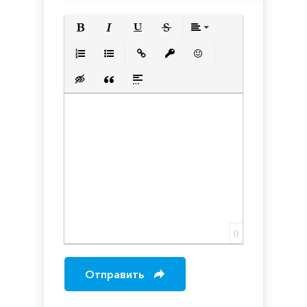
Полужирный
Курсив
Подчеркнутый
Зачеркнутый
Выравнивани
Нумерованный список
Маркированный список
Вставить ссылку
Вставить защищенную с
Вставить смайлик
Вставка скрытого текста
Вставка цитаты
Вставка спойлера
0
Отправить