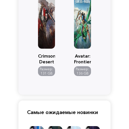
Crimson
Avatar:
Desert
Frontiers
of
Размер:
Размер:
Pandora
131 GB
136 GB
Самые ожидаемые новинки