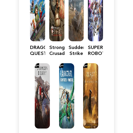
DRAGON
Stronghold
Sudden
SUPER
QUEST
Crusader:
Strike
ROBOT
VII
Definitive
5
WARS
Reimagined
Edition
Y