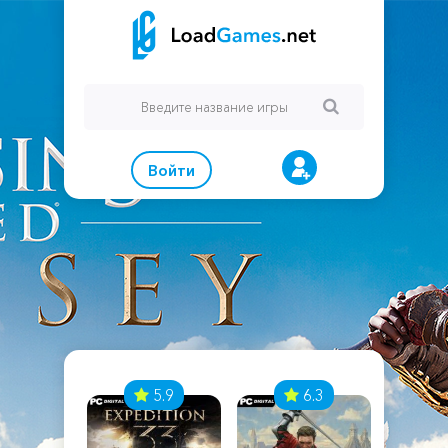
Войти
7
5.9
6.3