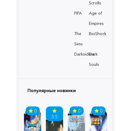
Scrolls
FIFA
Age of
Empires
The
BioShock
Sims
Darksiders
Dark
Souls
Популярные новинки
0
0
0
3.5