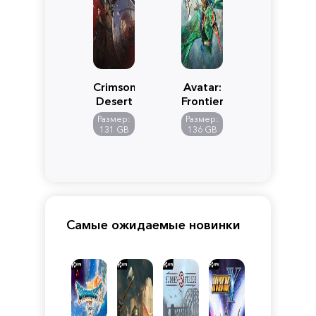
Crimson
Avatar:
Desert
Frontiers
of
Размер:
Размер:
Pandora
131 GB
136 GB
Самые ожидаемые новинки