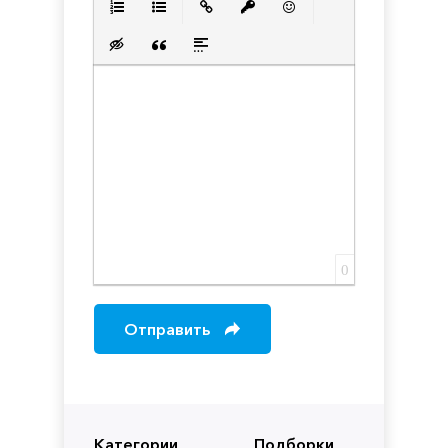
Нумерованный список
Маркированный список
Вставить ссылку
Вставить защищенную с
Вставить смайлик
Вставка скрытого текста
Вставка цитаты
Вставка спойлера
0
Отправить
Категории
Подборки