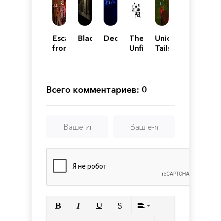
Escape
Blackberry
Deceased
The
Unicorn
from
Unfinished
Tails
Naraka
Swan
Всего комментариев: 0
Полужирный
Курсив
Подчеркнутый
Зачеркнутый
Выравнивани