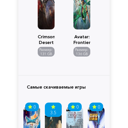
Crimson
Avatar:
Desert
Frontiers
of
Размер:
Размер:
Pandora
131 GB
136 GB
Самые скачиваемые игры
0
0
0
3.5