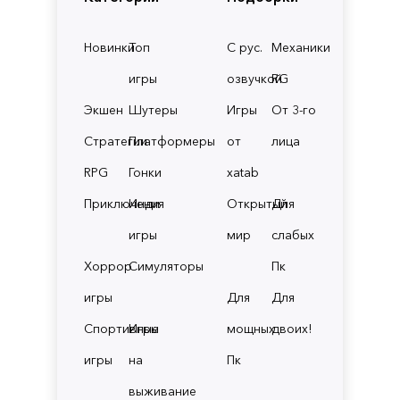
Новинки
Топ
С рус.
Механики
игры
озвучкой
RG
Экшен
Шутеры
Игры
От 3-го
Стратегии
Платформеры
от
лица
RPG
Гонки
xatab
Приключения
Инди
Открытый
Для
игры
мир
слабых
Хоррор
Симуляторы
Пк
игры
Для
Для
Спортивные
Игры
мощных
двоих!
игры
на
Пк
выживание