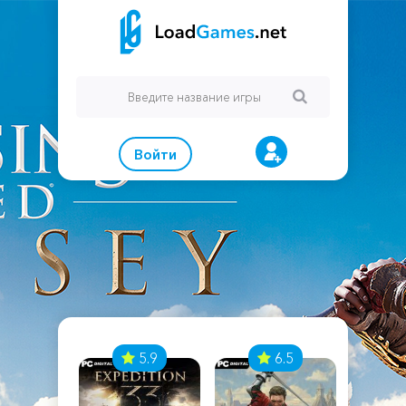
Войти
7
5.9
6.5