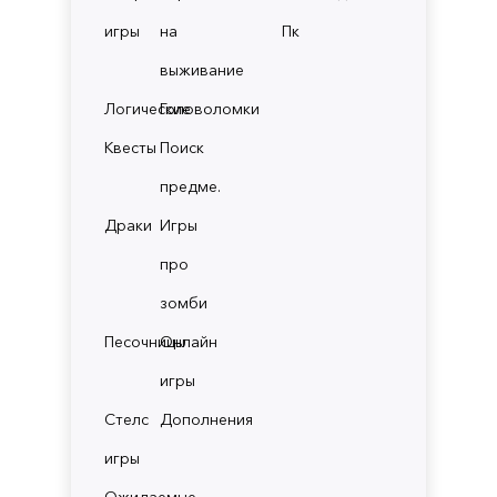
игры
на
Пк
выживание
Логические
Головоломки
Квесты
Поиск
предме.
Драки
Игры
про
зомби
Песочницы
Онлайн
игры
Стелс
Дополнения
игры
Ожидаемые