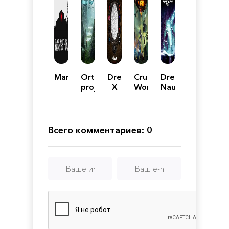
Martha
Ortharion
Dread
Crumbling
Dread
project
X
World
Nautical
Collection
Всего комментариев: 0