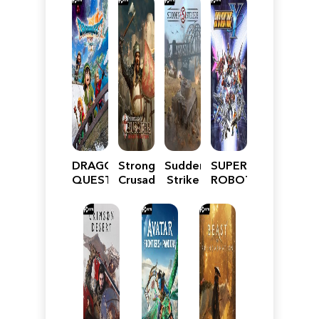
DRAGON
Stronghold
Sudden
SUPER
QUEST
Crusader:
Strike
ROBOT
VII
Definitive
5
WARS
Reimagined
Edition
Y