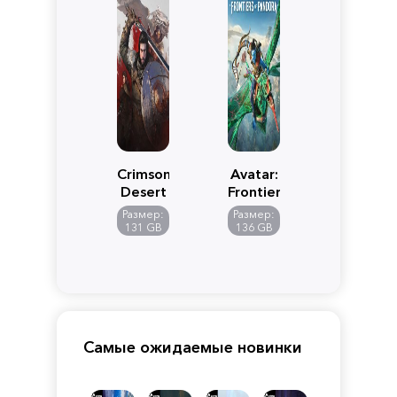
Crimson
Avatar:
Desert
Frontiers
of
Размер:
Размер:
Pandora
131 GB
136 GB
Самые ожидаемые новинки