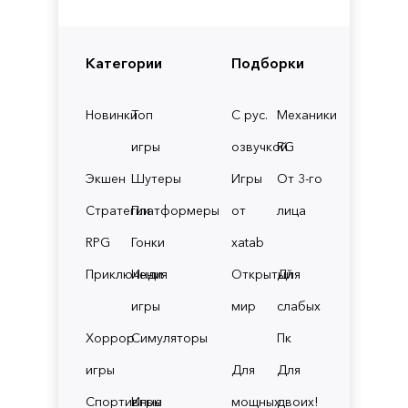
Категории
Подборки
Новинки
Топ
С рус.
Механики
игры
озвучкой
RG
Экшен
Шутеры
Игры
От 3-го
Стратегии
Платформеры
от
лица
RPG
Гонки
xatab
Приключения
Инди
Открытый
Для
игры
мир
слабых
Хоррор
Симуляторы
Пк
игры
Для
Для
Спортивные
Игры
мощных
двоих!