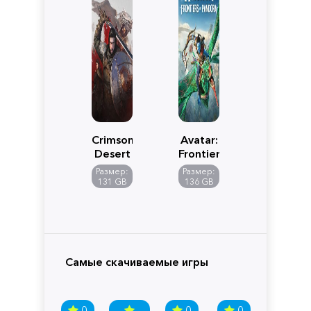
Crimson
Avatar:
Desert
Frontiers
of
Размер:
Размер:
Pandora
131 GB
136 GB
Самые скачиваемые игры
0
0
0