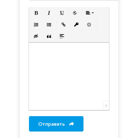
Полужирный
Курсив
Подчеркнутый
Зачеркнутый
Выравнивани
Нумерованный список
Маркированный список
Вставить ссылку
Вставить защищенную с
Вставить смайлик
Вставка скрытого текста
Вставка цитаты
Вставка спойлера
0
Отправить