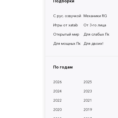
Подборки
С рус. озвучкой
Механики RG
Игры от xatab
От 3-го лица
Открытый мир
Для слабых Пк
Для мощных Пк
Для двоих!
По годам
2026
2025
2024
2023
2022
2021
2020
2019