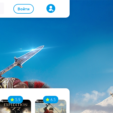
Войти
5.9
6.5
8.1