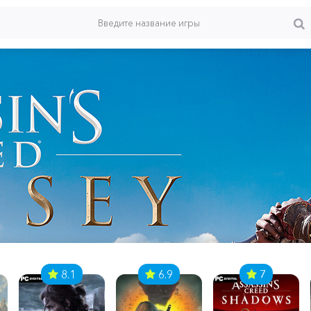
8.1
6.9
7