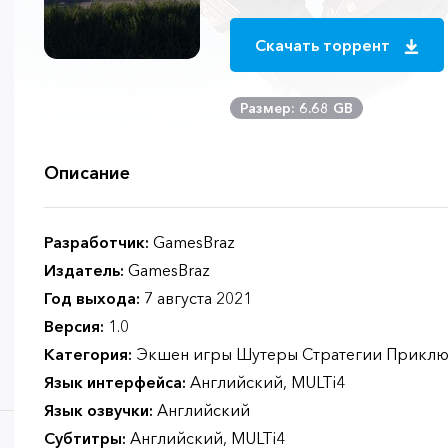
Скачать торрент
Размер: 6.68 GB
Описание
Разработчик:
GamesBraz
Издатель:
GamesBraz
Год выхода:
7 августа 2021
Версия:
1.0
Категория:
Экшен игры Шутеры Стратегии Приклю
Язык интерфейса:
Английский, MULTi4
Язык озвучки:
Английский
Субтитры:
Английский, MULTi4