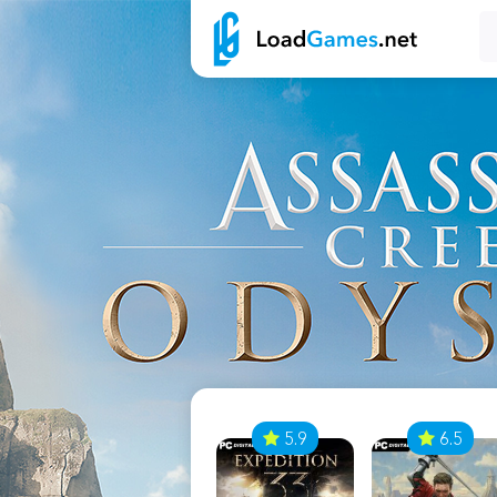
7
5.9
6.5