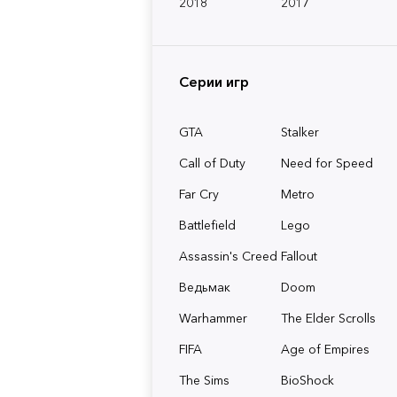
2018
2017
Серии игр
GTA
Stalker
Call of Duty
Need for Speed
Far Cry
Metro
Battlefield
Lego
Assassin's Creed
Fallout
Ведьмак
Doom
Warhammer
The Elder Scrolls
FIFA
Age of Empires
The Sims
BioShock