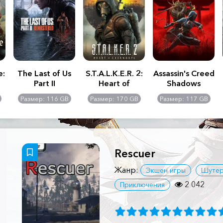
e:
The Last of Us
S.T.A.L.K.E.R. 2:
Assassin's Creed
Part II
Heart of
Shadows
Remastered
Chernobyl -
Размер: 116 GB
Размер: 170 GB
Размер: 117 GB
Ultimate Edition
Rescuer
Жанр:
Экшен игры
Шуте
2 042
Приключения