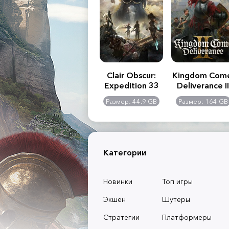
.R. 2:
Assassin's Creed
Clair Obscur:
Kingdom Com
of
Shadows
Expedition 33
Deliverance II
l -
0 GB
Размер: 117 GB
Размер: 44.9 GB
Размер: 164 GB
dition
Категории
Новинки
Топ игры
Экшен
Шутеры
Стратегии
Платформеры