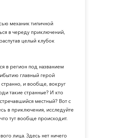
есью механик типичной
ться в череду приключений,
 распутав целый клубок
я в регион под названием
рибытию главный герой
 странно, и вообще, вокруг
люди такие странные? И кто
встречавшийся местный? Вот с
есь в приключения, исследуйте
 что тут вообще происходит.
вого лица. Здесь нет ничего