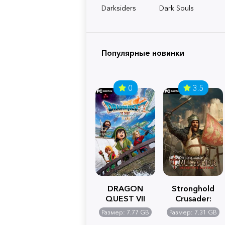
Darksiders
Dark Souls
Популярные новинки
0
3.5
DRAGON
Stronghold
QUEST VII
Crusader:
Reimagined
Definitive
Размер: 7.77 GB
Размер: 7.31 GB
Edition