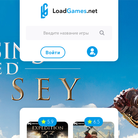
Войти
7
5.9
6.5