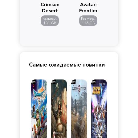
Crimson
Avatar:
Desert
Frontiers
of
Размер:
Размер:
Pandora
131 GB
136 GB
Самые ожидаемые новинки