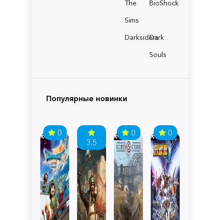
The
BioShock
Sims
Darksiders
Dark
Souls
Популярные новинки
0
0
0
3.5