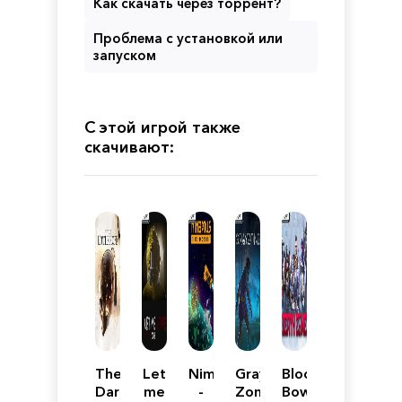
Как скачать через торрент?
Проблема с установкой или
запуском
С этой игрой также
скачивают:
The
Let
Nimbatus
Gray
Blood
Dark
me
-
Zone
Bowl: