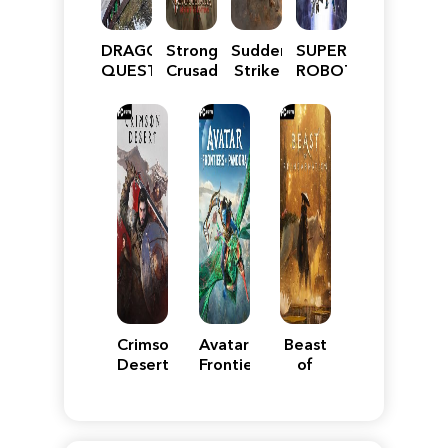
DRAGON
Stronghold
Sudden
SUPER
QUEST
Crusader:
Strike
ROBOT
VII
Definitive
5
WARS
Reimagined
Edition
Y
Crimson
Avatar:
Beast
Desert
Frontiers
of
of
Reincarnation
Pandora