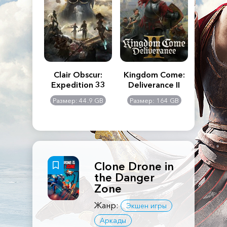
n's Creed
Clair Obscur:
Kingdom Come:
The La
dows
Expedition 33
Deliverance II
Pa
Rema
: 117 GB
Размер: 44.9 GB
Размер: 164 GB
Размер
Clone Drone in
the Danger
Zone
Жанр:
Экшен игры
Аркады