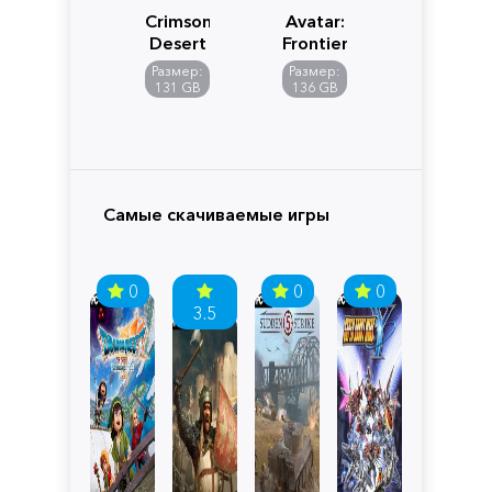
Crimson
Avatar:
Desert
Frontiers
of
Размер:
Размер:
Pandora
131 GB
136 GB
Самые скачиваемые игры
0
0
0
3.5