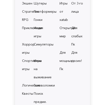
Экшен
Шутеры
Игры
От 3-го
Стратегии
Платформеры
от
лица
RPG
Гонки
xatab
Приключения
Инди
Открытый
Для
игры
мир
слабых
Хоррор
Симуляторы
Пк
игры
Для
Для
Спортивные
Игры
мощных
двоих!
игры
на
Пк
выживание
Логические
Головоломки
Квесты
Поиск
предме.