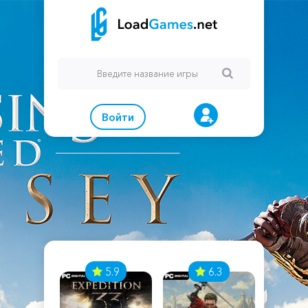
Войти
7
5.9
6.3