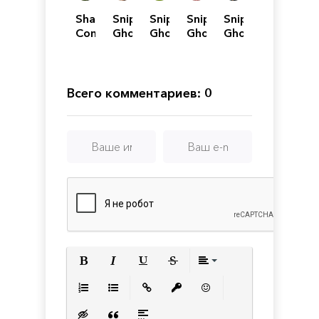
Shadowy
Sniper
Sniper
Sniper
Sniper
Contracts
Ghost
Ghost
Ghost
Ghost
Warrior
Warrior
Warrior
Warrior
Contracts
3 -
Contracts
2 -
Gold
Deluxe
Edition
Всего комментариев: 0
Arsenal
Edition
Полужирный
Курсив
Подчеркнутый
Зачеркнутый
Выравнивани
Нумерованный список
Маркированный список
Вставить ссылку
Вставить защищенную с
Вставить смайлик