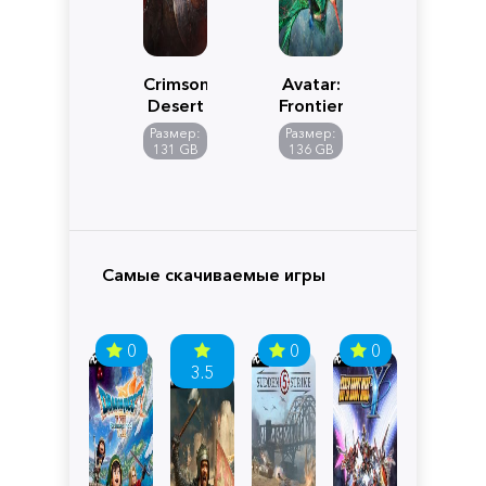
Crimson
Avatar:
Desert
Frontiers
of
Размер:
Размер:
Pandora
131 GB
136 GB
Самые скачиваемые игры
0
0
0
3.5