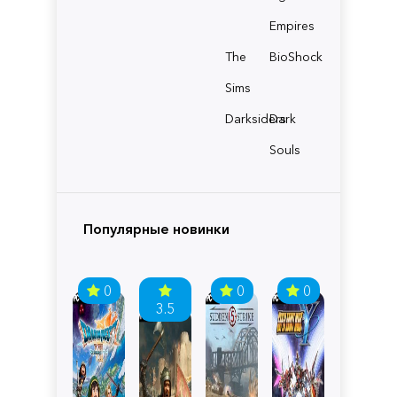
Empires
The
BioShock
Sims
Darksiders
Dark
Souls
Популярные новинки
0
0
0
3.5