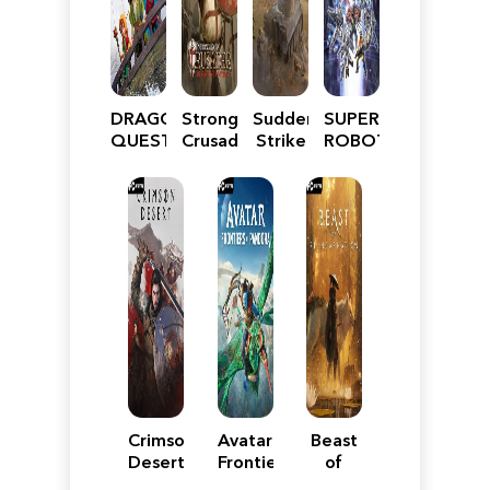
DRAGON
Stronghold
Sudden
SUPER
QUEST
Crusader:
Strike
ROBOT
VII
Definitive
5
WARS
Reimagined
Edition
Y
Crimson
Avatar:
Beast
Desert
Frontiers
of
of
Reincarnation