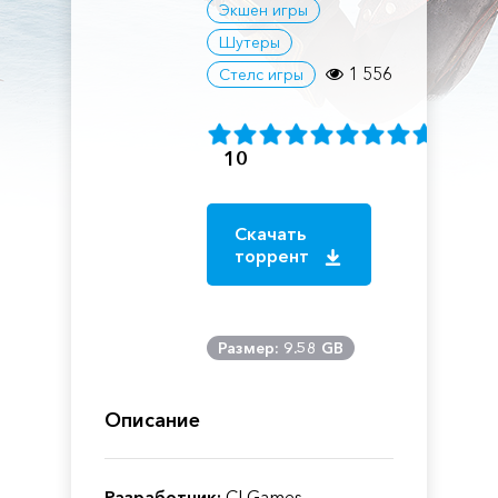
Экшен игры
Шутеры
1 556
Стелс игры
10
Скачать
торрент
Размер: 9.58 GB
Описание
Разработчик:
CI Games