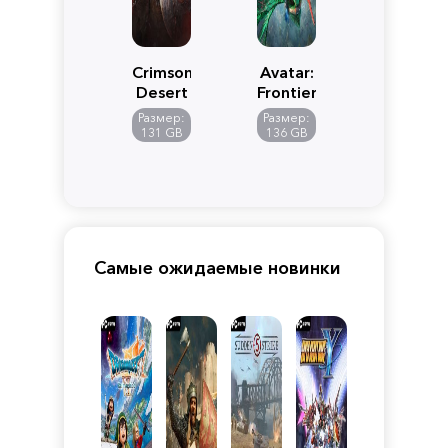
Crimson
Avatar:
Desert
Frontiers
of
Размер:
Размер:
Pandora
131 GB
136 GB
Самые ожидаемые новинки