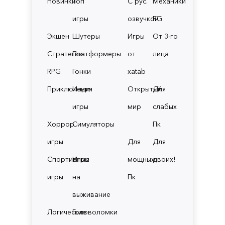
Новинки
Топ
С рус.
Механики
игры
озвучкой
RG
Экшен
Шутеры
Игры
От 3-го
Стратегии
Платформеры
от
лица
RPG
Гонки
xatab
Приключения
Инди
Открытый
Для
игры
мир
слабых
Хоррор
Симуляторы
Пк
игры
Для
Для
Спортивные
Игры
мощных
двоих!
игры
на
Пк
выживание
Логические
Головоломки