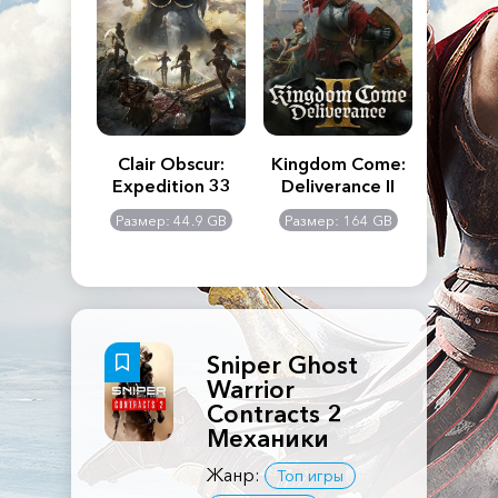
n's Creed
Clair Obscur:
Kingdom Come:
The La
dows
Expedition 33
Deliverance II
Pa
Rema
: 117 GB
Размер: 44.9 GB
Размер: 164 GB
Размер
Sniper Ghost
Warrior
Contracts 2
Механики
Жанр:
Топ игры