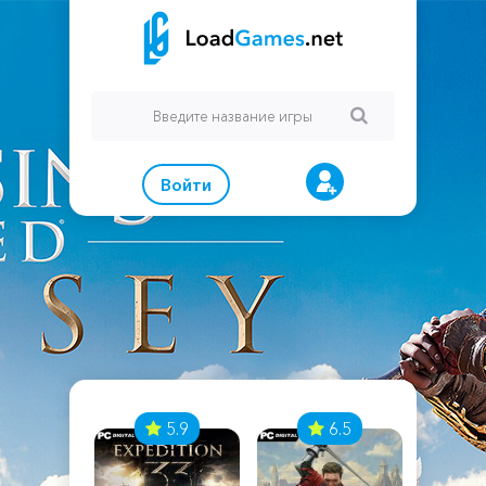
Войти
7
5.9
6.5