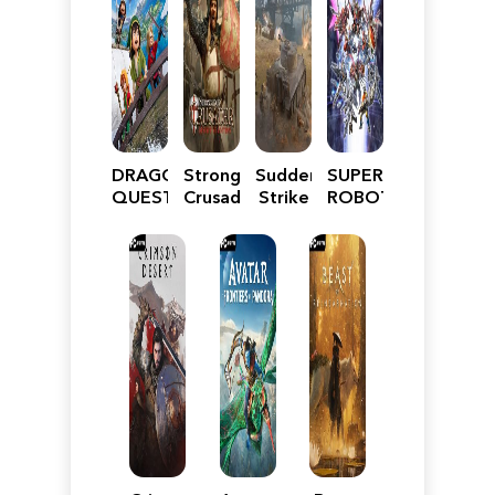
DRAGON
Stronghold
Sudden
SUPER
QUEST
Crusader:
Strike
ROBOT
VII
Definitive
5
WARS
Reimagined
Edition
Y