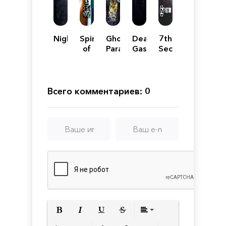
Nightwalker
Spirit
Ghost
Death
7th
of
Parade
Gasp
Sector
the
North
-
Enhanced
Всего комментариев: 0
Edition
Полужирный
Курсив
Подчеркнутый
Зачеркнутый
Выравнивани