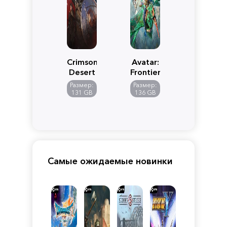
Crimson
Avatar:
Desert
Frontiers
of
Размер:
Размер:
Pandora
131 GB
136 GB
Самые ожидаемые новинки