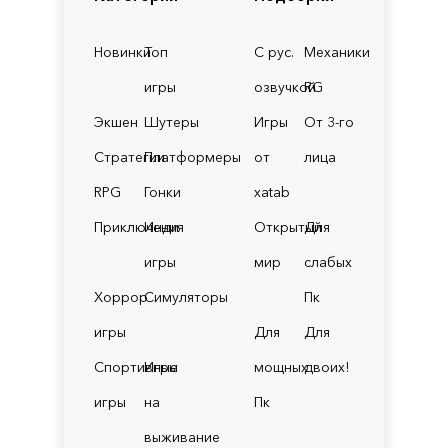
Новинки
Топ
С рус.
Механики
игры
озвучкой
RG
Экшен
Шутеры
Игры
От 3-го
Стратегии
Платформеры
от
лица
RPG
Гонки
xatab
Приключения
Инди
Открытый
Для
игры
мир
слабых
Хоррор
Симуляторы
Пк
игры
Для
Для
Спортивные
Игры
мощных
двоих!
игры
на
Пк
выживание