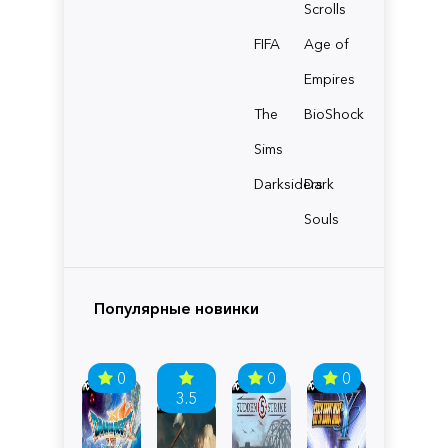
Scrolls
FIFA
Age of
Empires
The
BioShock
Sims
Darksiders
Dark
Souls
Популярные новинки
0
0
0
3.5