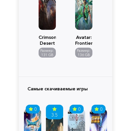
Crimson
Avatar:
Desert
Frontiers
of
Размер:
Размер:
Pandora
131 GB
136 GB
Самые скачиваемые игры
0
0
0
3.5