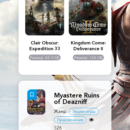
n's Creed
Clair Obscur:
Kingdom Come:
The La
dows
Expedition 33
Deliverance II
Pa
Rema
: 117 GB
Размер: 44.9 GB
Размер: 164 GB
Размер
Myastere Ruins
of Deazniff
Жанр:
Экшен игры
Приключения
526