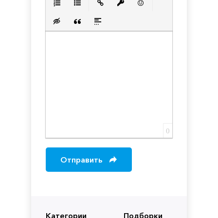
Нумерованный список
Маркированный список
Вставить ссылку
Вставить защищенную с
Вставить смайлик
Вставка скрытого текста
Вставка цитаты
Вставка спойлера
0
Отправить
Категории
Подборки