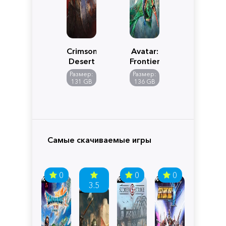
Crimson
Avatar:
Desert
Frontiers
of
Размер:
Размер:
Pandora
131 GB
136 GB
Самые скачиваемые игры
0
0
0
3.5