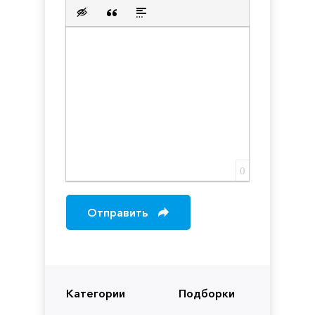
Нумерованный список
Маркированный список
Вставить ссылку
Вставить защищенную с
Вставить смайлик
Вставка скрытого текста
Вставка цитаты
Вставка спойлера
0
Отправить
Категории
Подборки