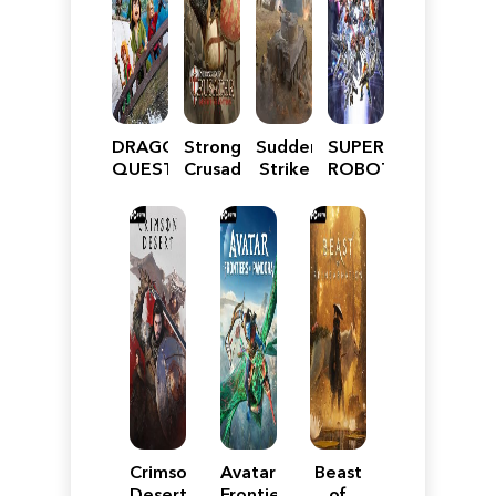
DRAGON
Stronghold
Sudden
SUPER
QUEST
Crusader:
Strike
ROBOT
VII
Definitive
5
WARS
Reimagined
Edition
Y
Crimson
Avatar:
Beast
Desert
Frontiers
of