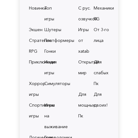
Новинки
Топ
С рус.
Механики
игры
озвучкой
RG
Экшен
Шутеры
Игры
От 3-го
Стратегии
Платформеры
от
лица
RPG
Гонки
xatab
Приключения
Инди
Открытый
Для
игры
мир
слабых
Хоррор
Симуляторы
Пк
игры
Для
Для
Спортивные
Игры
мощных
двоих!
игры
на
Пк
выживание
Логические
Головоломки