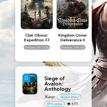
n's Creed
Clair Obscur:
Kingdom Come:
The La
dows
Expedition 33
Deliverance II
Pa
Rema
: 117 GB
Размер: 44.9 GB
Размер: 164 GB
Размер
Siege of
Avalon:
Anthology
Жанр:
Экшен игры
695
RPG игры