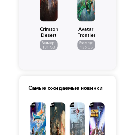
Crimson
Avatar:
Desert
Frontiers
of
Размер:
Размер:
Pandora
131 GB
136 GB
Самые ожидаемые новинки