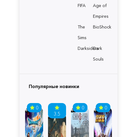
FIFA
Age of
Empires
The
BioShock
Sims
Darksiders
Dark
Souls
Популярные новинки
0
0
0
3.5