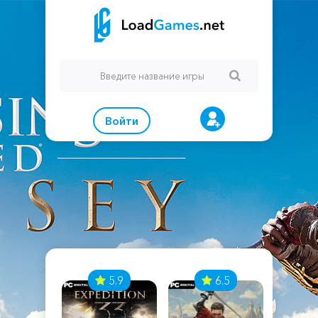
Войти
7
5.9
6.5