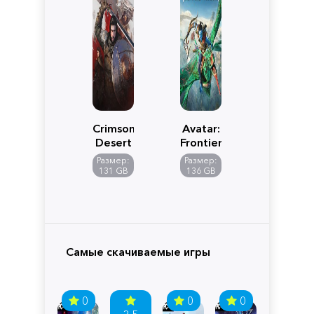
Crimson
Avatar:
Desert
Frontiers
of
Размер:
Размер:
Pandora
131 GB
136 GB
Самые скачиваемые игры
0
0
0