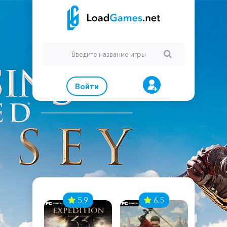
Войти
7
5.9
6.5