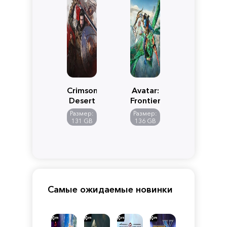
Crimson
Avatar:
Desert
Frontiers
of
Размер:
Размер:
Pandora
131 GB
136 GB
Самые ожидаемые новинки