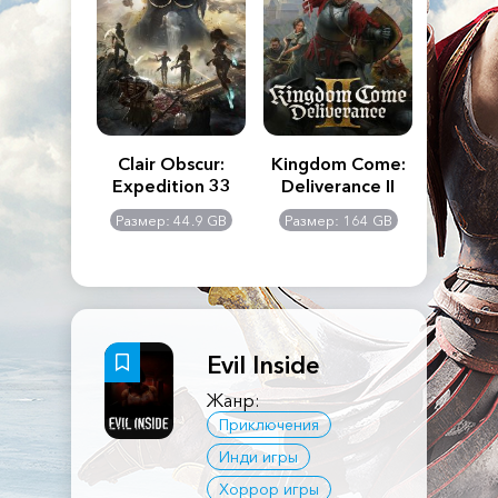
n's Creed
Clair Obscur:
Kingdom Come:
The La
dows
Expedition 33
Deliverance II
Pa
Rema
: 117 GB
Размер: 44.9 GB
Размер: 164 GB
Размер
Evil Inside
Жанр:
Приключения
Инди игры
Хоррор игры