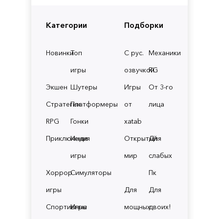
Категории
Подборки
Новинки
Топ
С рус.
Механики
игры
озвучкой
RG
Экшен
Шутеры
Игры
От 3-го
Стратегии
Платформеры
от
лица
RPG
Гонки
xatab
Приключения
Инди
Открытый
Для
игры
мир
слабых
Хоррор
Симуляторы
Пк
игры
Для
Для
Спортивные
Игры
мощных
двоих!