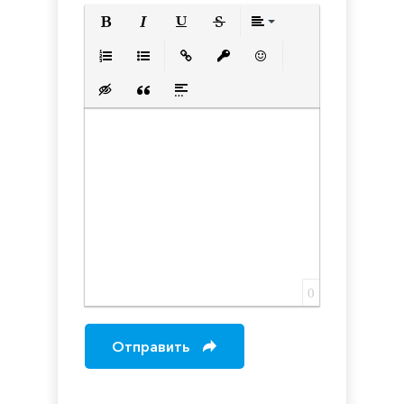
Полужирный
Курсив
Подчеркнутый
Зачеркнутый
Выравнивани
Нумерованный список
Маркированный список
Вставить ссылку
Вставить защищенную с
Вставить смайлик
Вставка скрытого текста
Вставка цитаты
Вставка спойлера
0
Отправить