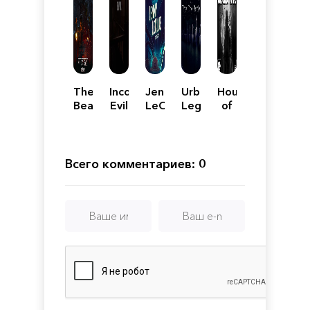
The
Incoming
Jenny
Urban
House
Beast
Evil
LeClue
Legends
of
Inside
-
:
Evil
Detectivu
The
2
Dry
Body
Всего комментариев: 0