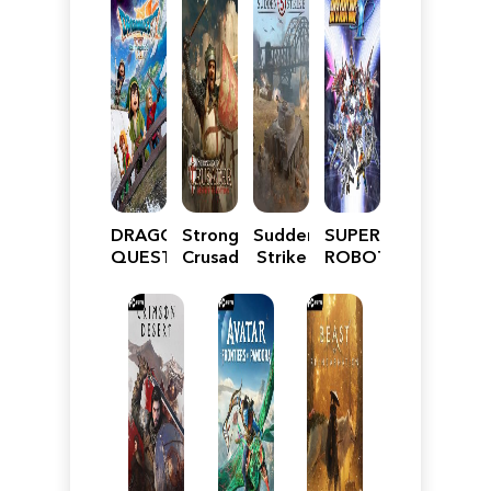
DRAGON
Stronghold
Sudden
SUPER
QUEST
Crusader:
Strike
ROBOT
VII
Definitive
5
WARS
Reimagined
Edition
Y