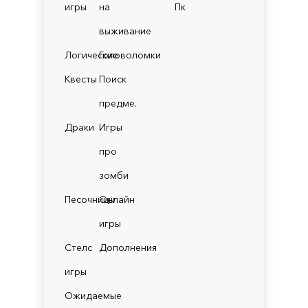
игры
на
Пк
выживание
Логические
Головоломки
Квесты
Поиск
предме.
Драки
Игры
про
зомби
Песочницы
Онлайн
игры
Стелс
Дополнения
игры
Ожидаемые