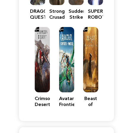
DRAGON
Stronghold
Sudden
SUPER
QUEST
Crusader:
Strike
ROBOT
VII
Definitive
5
WARS
Reimagined
Edition
Y
Crimson
Avatar:
Beast
Desert
Frontiers
of
of
Reincarnation
Pandora