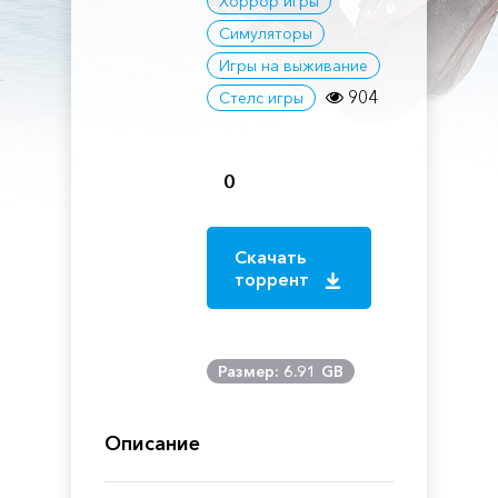
Хоррор игры
Симуляторы
Игры на выживание
904
Стелс игры
0
Скачать
торрент
Размер: 6.91 GB
Описание