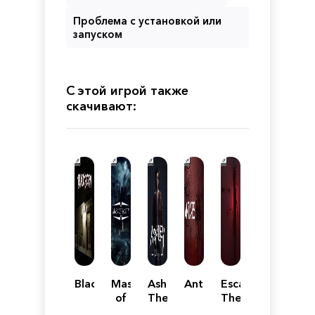
Проблема с установкой или
запуском
С этой игрой также
скачивают:
Blackberry
Mask
Ashley:
Antares
Escape
of
The
The
Sanity
Emptiness
Manor