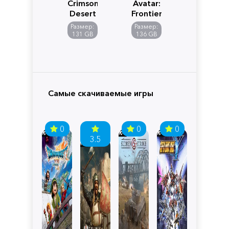
Crimson
Avatar:
Desert
Frontiers
of
Размер:
Размер:
Pandora
131 GB
136 GB
Самые скачиваемые игры
0
0
0
3.5