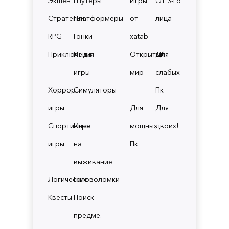
Экшен
Шутеры
Игры
От 3-го
Стратегии
Платформеры
от
лица
RPG
Гонки
xatab
Приключения
Инди
Открытый
Для
игры
мир
слабых
Хоррор
Симуляторы
Пк
игры
Для
Для
Спортивные
Игры
мощных
двоих!
игры
на
Пк
выживание
Логические
Головоломки
Квесты
Поиск
предме.