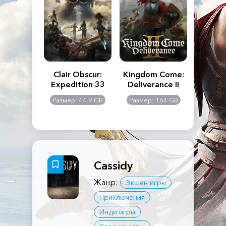
n's Creed
Clair Obscur:
Kingdom Come:
The La
dows
Expedition 33
Deliverance II
Pa
Rema
: 117 GB
Размер: 44.9 GB
Размер: 164 GB
Размер
Cassidy
Жанр:
Экшен игры
Приключения
Инди игры