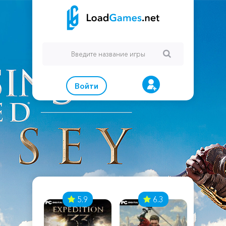
Войти
7
5.9
6.3