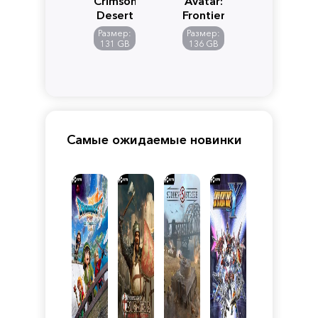
Crimson
Avatar:
Desert
Frontiers
of
Размер:
Размер:
Pandora
131 GB
136 GB
Самые ожидаемые новинки