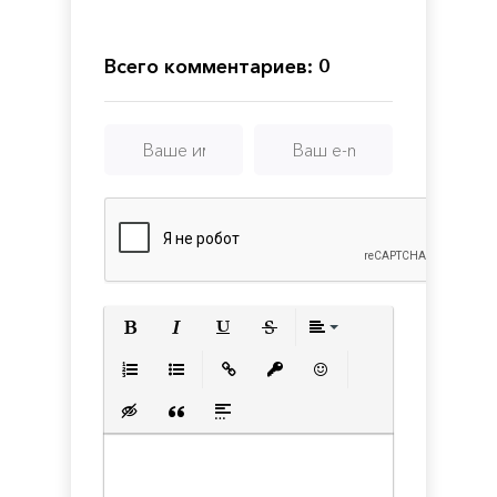
Inside
Всего комментариев: 0
Полужирный
Курсив
Подчеркнутый
Зачеркнутый
Выравнивани
Нумерованный список
Маркированный список
Вставить ссылку
Вставить защищенную с
Вставить смайлик
Вставка скрытого текста
Вставка цитаты
Вставка спойлера