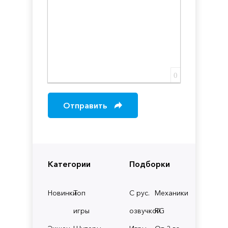
0
Отправить
Категории
Подборки
Новинки
Топ
С рус.
Механики
игры
озвучкой
RG