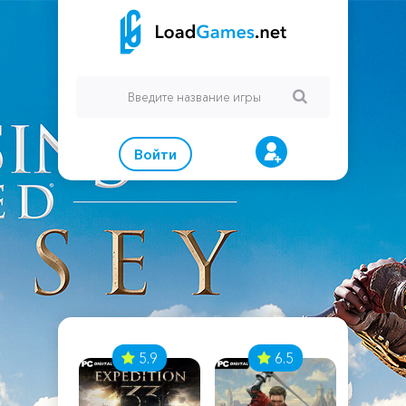
Войти
7
5.9
6.5