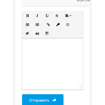
Полужирный
Курсив
Подчеркнутый
Зачеркнутый
Выравнивани
Нумерованный список
Маркированный список
Вставить ссылку
Вставить защищенную с
Вставить смайлик
Вставка скрытого текста
Вставка цитаты
Вставка спойлера
0
Отправить