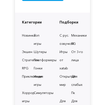
Категории
Подборки
Новинки
Топ
С рус.
Механики
игры
озвучкой
RG
Экшен
Шутеры
Игры
От 3-го
Стратегии
Платформеры
от
лица
RPG
Гонки
xatab
Приключения
Инди
Открытый
Для
игры
мир
слабых
Хоррор
Симуляторы
Пк
игры
Для
Для