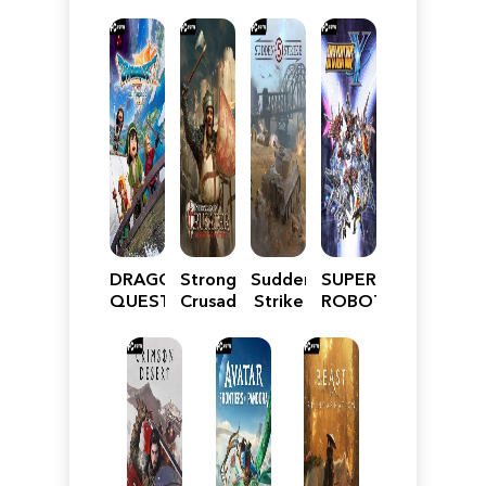
DRAGON
Stronghold
Sudden
SUPER
QUEST
Crusader:
Strike
ROBOT
VII
Definitive
5
WARS
Reimagined
Edition
Y