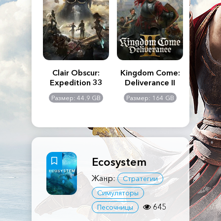
n's Creed
Clair Obscur:
Kingdom Come:
The La
dows
Expedition 33
Deliverance II
Pa
Rema
: 117 GB
Размер: 44.9 GB
Размер: 164 GB
Размер
Ecosystem
Жанр:
Стратегии
Симуляторы
645
Песочницы