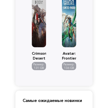
Crimson
Avatar:
Desert
Frontiers
of
Размер:
Размер:
Pandora
131 GB
136 GB
Самые ожидаемые новинки