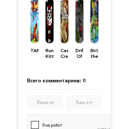
TANKNAROK
Run
Castle
Drift
Birthdays
Kitty
Creator
Of
the
Run
The
Beginning
Hill
Всего комментариев: 0