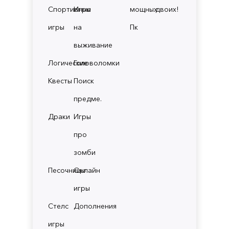
Спортивные
Игры
мощных
двоих!
игры
на
Пк
выживание
Логические
Головоломки
Квесты
Поиск
предме.
Драки
Игры
про
зомби
Песочницы
Онлайн
игры
Стелс
Дополнения
игры