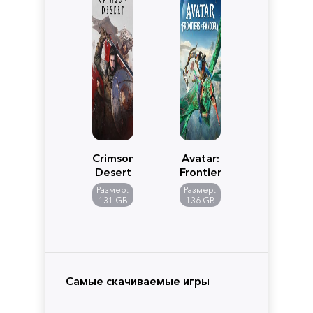
Crimson
Avatar:
Desert
Frontiers
of
Размер:
Размер:
Pandora
131 GB
136 GB
Самые скачиваемые игры