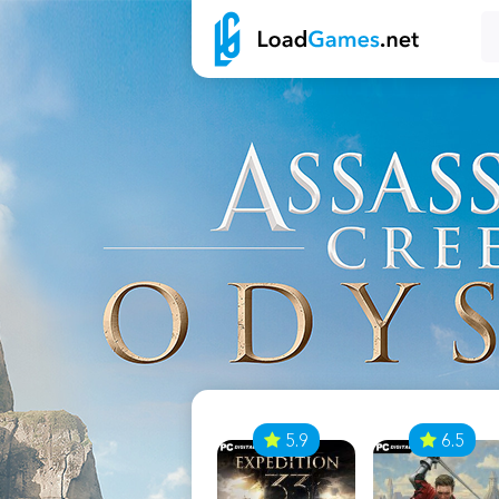
7
5.9
6.5