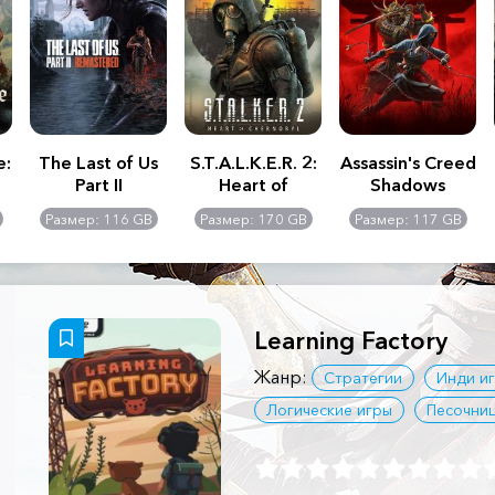
e:
The Last of Us
S.T.A.L.K.E.R. 2:
Assassin's Creed
Part II
Heart of
Shadows
Remastered
Chernobyl -
Размер: 116 GB
Размер: 170 GB
Размер: 117 GB
Ultimate Edition
Learning Factory
Жанр:
Стратегии
Инди и
Логические игры
Песочни