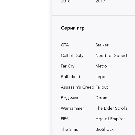
2018
2017
Серии игр
GTA
Stalker
Call of Duty
Need for Speed
Far Cry
Metro
Battlefield
Lego
Assassin's Creed
Fallout
Ведьмак
Doom
Warhammer
The Elder Scrolls
FIFA
Age of Empires
The Sims
BioShock