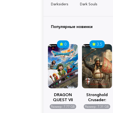
Darksiders
Dark Souls
Популярные новинки
0
3.5
DRAGON
Stronghold
QUEST VII
Crusader:
Reimagined
Definitive
Размер: 7.77 GB
Размер: 7.31 GB
Edition