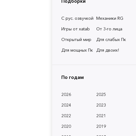
Подборки
С рус. озвучкой
Механики RG
Игры от xatab
От 3-го лица
Открытый мир
Для слабых Пк
Для мощных Пк
Для двоих!
По годам
2026
2025
2024
2023
2022
2021
2020
2019