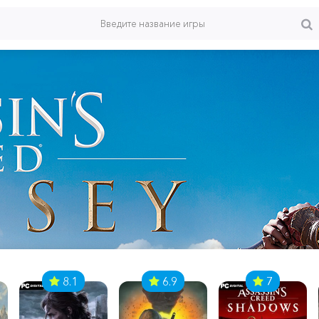
8.1
6.9
7