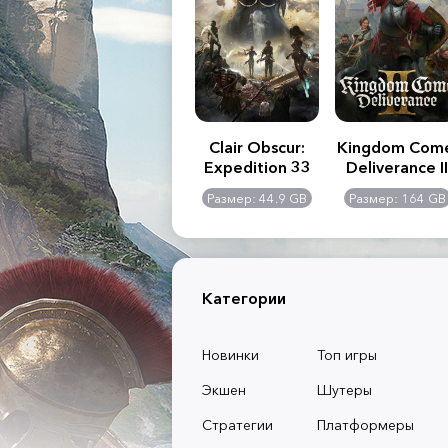
.R. 2:
Assassin's Creed
Clair Obscur:
Kingdom Com
of
Shadows
Expedition 33
Deliverance II
l -
0 GB
Размер: 117 GB
Размер: 44.9 GB
Размер: 164 GB
dition
Категории
Новинки
Топ игры
Экшен
Шутеры
Стратегии
Платформеры