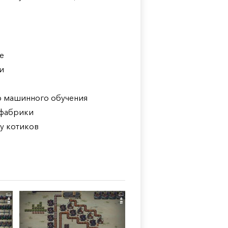
е
и
ю машинного обучения
 фабрики
у котиков