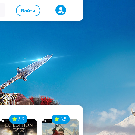
Войти
5.9
6.5
8.1