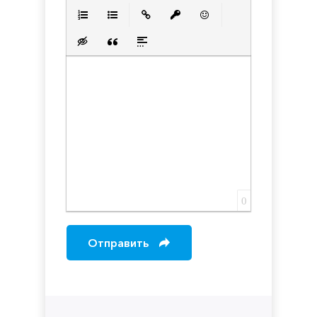
Полужирный
Курсив
Подчеркнутый
Зачеркнутый
Выравнивани
Нумерованный список
Маркированный список
Вставить ссылку
Вставить защищенную с
Вставить смайлик
Вставка скрытого текста
Вставка цитаты
Вставка спойлера
0
Отправить