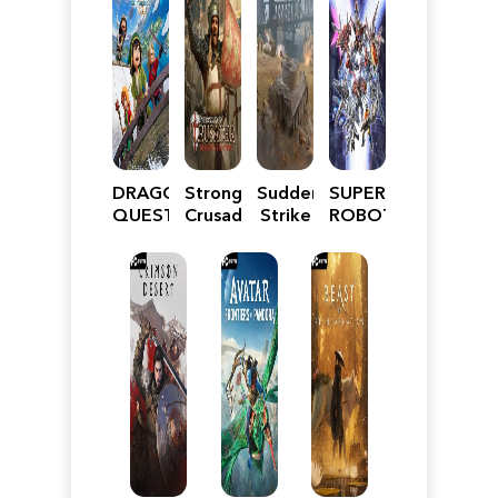
DRAGON
Stronghold
Sudden
SUPER
QUEST
Crusader:
Strike
ROBOT
VII
Definitive
5
WARS
Reimagined
Edition
Y