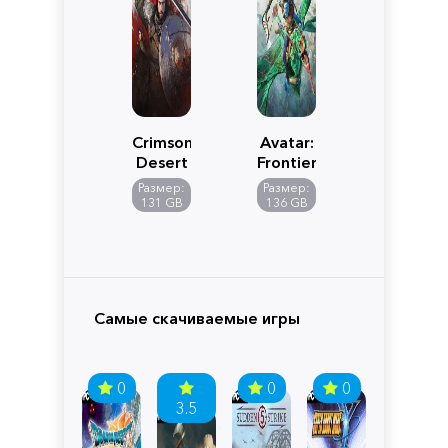
Crimson
Avatar:
Desert
Frontiers
of
Размер:
Размер:
Pandora
131 GB
136 GB
Самые скачиваемые игры
0
0
0
3.5