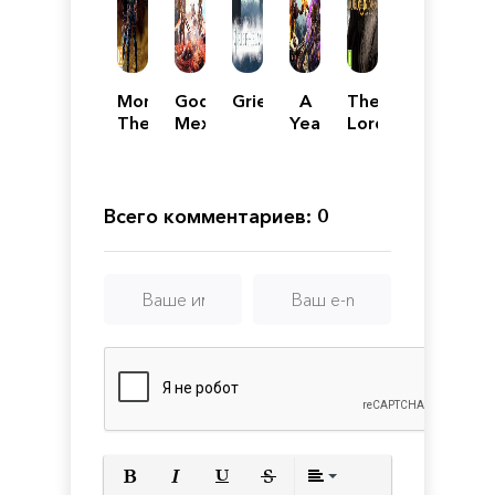
Morbid:
Godfall
Griefhelm
A
The
The
Механики
Year
Lord
Seven
Of
of
Acolytes
Rain
the
Rings:
Adventure
Всего комментариев: 0
Card
Game
-
Definitive
Edition