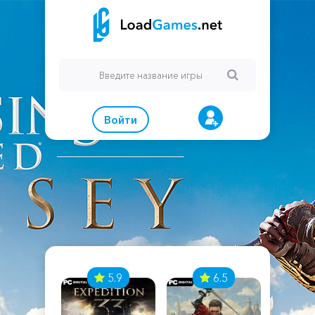
Войти
7
5.9
6.5