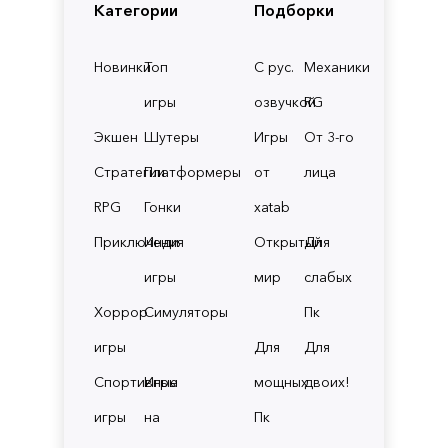
Категории
Подборки
Новинки
Топ
С рус.
Механики
игры
озвучкой
RG
Экшен
Шутеры
Игры
От 3-го
Стратегии
Платформеры
от
лица
RPG
Гонки
xatab
Приключения
Инди
Открытый
Для
игры
мир
слабых
Хоррор
Симуляторы
Пк
игры
Для
Для
Спортивные
Игры
мощных
двоих!
игры
на
Пк