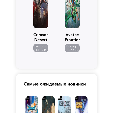
Crimson
Avatar:
Desert
Frontiers
of
Размер:
Размер:
Pandora
131 GB
136 GB
Самые ожидаемые новинки