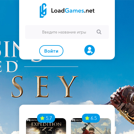
Войти
7
5.7
6.5