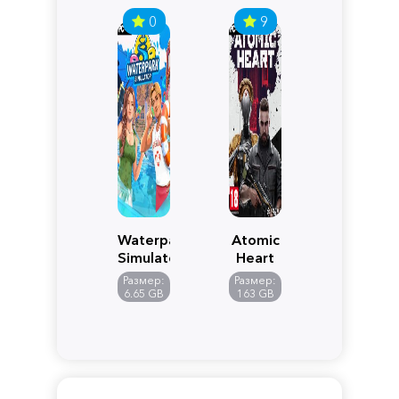
0
9
Waterpark
Atomic
Simulator
Heart
Размер:
Размер:
6.65 GB
163 GB