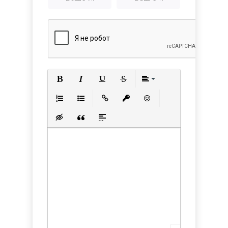
Полужирный
Курсив
Подчеркнутый
Зачеркнутый
Выравнивани
Нумерованный список
Маркированный список
Вставить ссылку
Вставить защищенную с
Вставить смайлик
Вставка скрытого текста
Вставка цитаты
Вставка спойлера