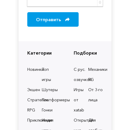
0
Отправить
Категории
Подборки
Новинки
Топ
С рус.
Механики
игры
озвучкой
RG
Экшен
Шутеры
Игры
От 3-го
Стратегии
Платформеры
от
лица
RPG
Гонки
xatab
Приключения
Инди
Открытый
Для