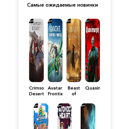
Самые ожидаемые новинки
Crimson
Avatar:
Beast
Quasimorph
Desert
Frontiers
of
of
Reincarnation
Pandora