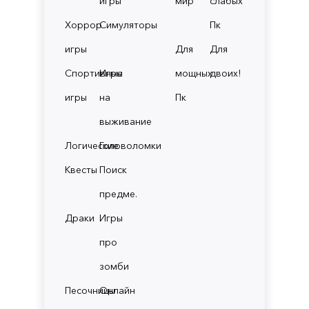
игры
мир
слабых
Хоррор
Симуляторы
Пк
игры
Для
Для
Спортивные
Игры
мощных
двоих!
игры
на
Пк
выживание
Логические
Головоломки
Квесты
Поиск
предме.
Драки
Игры
про
зомби
Песочницы
Онлайн