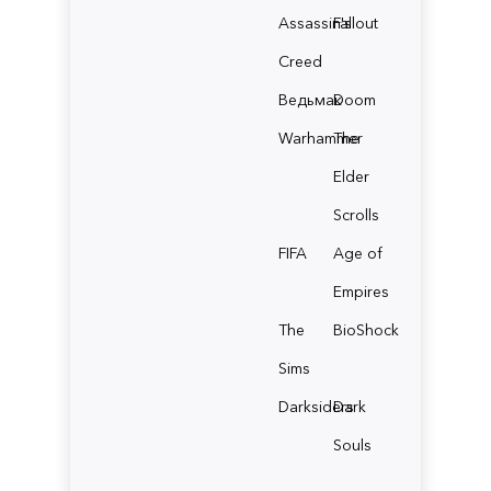
Assassin's
Fallout
Creed
Ведьмак
Doom
Warhammer
The
Elder
Scrolls
FIFA
Age of
Empires
The
BioShock
Sims
Darksiders
Dark
Souls