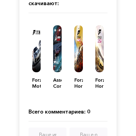
скачивают:
Forza
Assetto
Forza
Forza
Motorsport
Corsa
Horizon
Horizon
7
Competizione
4 -
2
Ultimate
Edition
Всего комментариев: 0