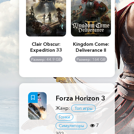
n's Creed
Clair Obscur:
Kingdom Come:
The La
dows
Expedition 33
Deliverance II
Pa
Rema
: 117 GB
Размер: 44.9 GB
Размер: 164 GB
Размер
Forza Horizon 3
Жанр:
Топ игры
Гонки
7
Симуляторы
302