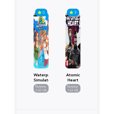
0
9
Waterpark
Atomic
Simulator
Heart
Размер:
Размер:
6.65 GB
163 GB