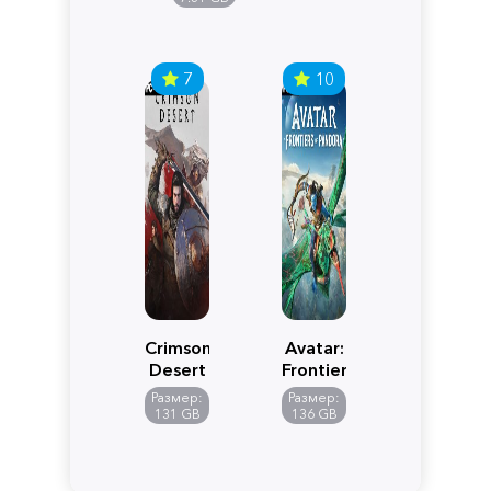
7
10
Crimson
Avatar:
Desert
Frontiers
of
Размер:
Размер:
Pandora
131 GB
136 GB