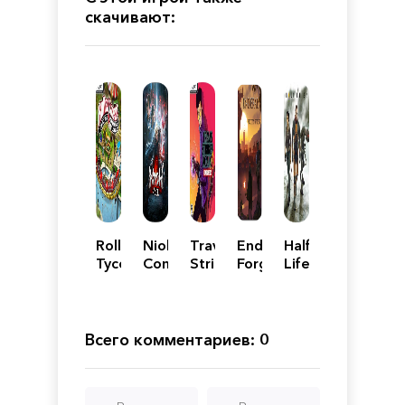
скачивают:
RollerCoaster
Nioh:
Travis
Enderal:
Half-
Tycoon
Complete
Strikes
Forgotten
Life
3:
Edition
Again:
Stories
2 -
Complete
No
Complete
Edition
More
Edition
Heroes
Всего комментариев: 0
Complete
Edition