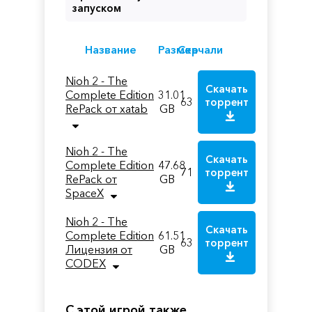
запуском
Название
Размер
Скачали
Nioh 2 - The
Скачать
Complete Edition
31.01
63
торрент
RePack от xatab
GB
Nioh 2 - The
Скачать
Complete Edition
47.68
71
торрент
RePack от
GB
SpaceX
Nioh 2 - The
Скачать
Complete Edition
61.51
63
торрент
Лицензия от
GB
CODEX
С этой игрой также