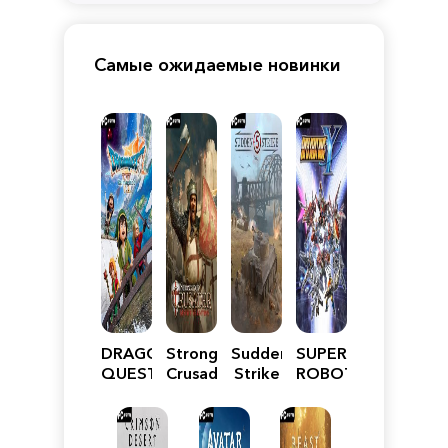
Самые ожидаемые новинки
DRAGON
Stronghold
Sudden
SUPER
QUEST
Crusader:
Strike
ROBOT
VII
Definitive
5
WARS
Reimagined
Edition
Y