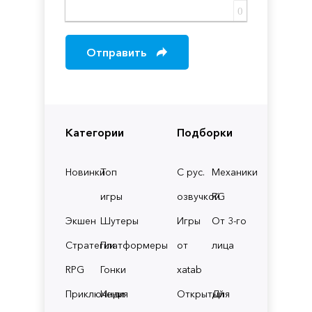
0
Отправить
Категории
Подборки
Новинки
Топ
С рус.
Механики
игры
озвучкой
RG
Экшен
Шутеры
Игры
От 3-го
Стратегии
Платформеры
от
лица
RPG
Гонки
xatab
Приключения
Инди
Открытый
Для