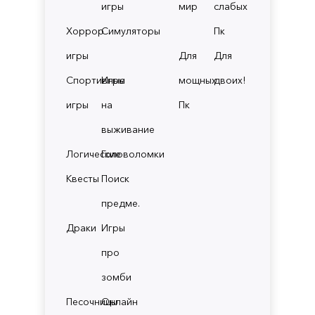
игры
мир
слабых
Хоррор
Симуляторы
Пк
игры
Для
Для
Спортивные
Игры
мощных
двоих!
игры
на
Пк
выживание
Логические
Головоломки
Квесты
Поиск
предме.
Драки
Игры
про
зомби
Песочницы
Онлайн