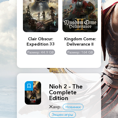
n's Creed
Clair Obscur:
Kingdom Come:
The La
dows
Expedition 33
Deliverance II
Pa
Rema
: 117 GB
Размер: 44.9 GB
Размер: 164 GB
Размер
Nioh 2 – The
Complete
Edition
Жанр:
Новинки
Экшен игры