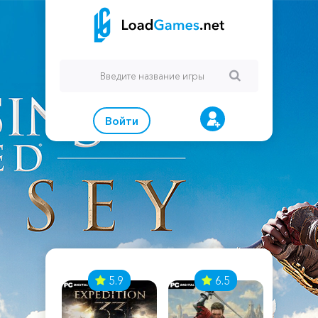
Войти
7
5.9
6.5