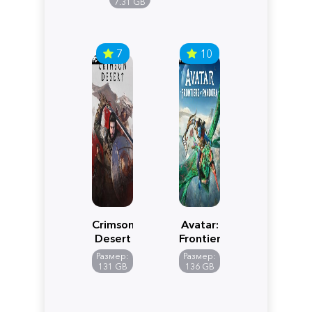
Edition
7.31 GB
7
10
Crimson
Avatar:
Desert
Frontiers
of
Размер:
Размер:
Pandora
131 GB
136 GB