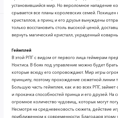
установившийся мир. Но вероломное нападение к
срывается все планы королевских семей. Похищен 
кристаллов, а принц и его друзья вынуждены отпра
только восстановить столь высокой ценой, достав
вернуть магический кристалл, украденный коварн
Геймплей
В этой РПГ с видом от первого лица геймерам пред
Ноктиса. В боях под управление можно будет брат
которые всюду его сопровождают. Мир игры огро
принципу, поэтому прохождение сюжетной линии т
Большую часть геймплея, как и во всех РПГ, займет 
и прокачка способностей принца и его друзей. На с
огромное количество чудовищ, которых могут погу
Несмотря на средневековость сюжета, действие иг
приближенном к современности. Благодаря этому у