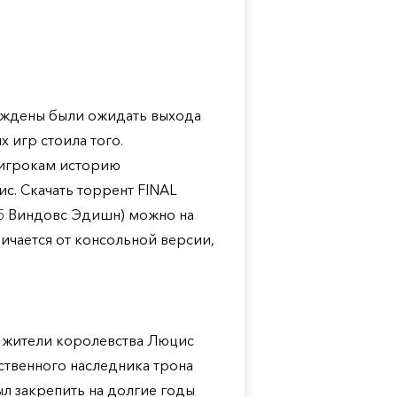
уждены были ожидать выхода
х игр стоила того.
 игрокам историю
с. Скачать торрент FINAL
5 Виндовс Эдишн) можно на
ичается от консольной версии,
 жители королевства Люцис
ственного наследника трона
л закрепить на долгие годы