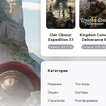
.R. 2:
Assassin's Creed
Clair Obscur:
Kingdom Com
of
Shadows
Expedition 33
Deliverance II
l -
0 GB
Размер: 117 GB
Размер: 44.9 GB
Размер: 164 GB
dition
Категории
Новинки
Топ игры
Экшен
Шутеры
Стратегии
Платформеры