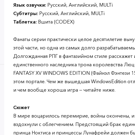
Язык озвучки:
Русский, Английский, MULTi
Субтитры:
Русский, Английский, MULTi
Таблетка:
Вшита (CODEX)
Фанаты серии практически целое десятилетие вын
этой части, но одна из самых долго разрабатываемы
Долгожданная РПГ в фантазийном стиле расскажет
единственного наследника трона королевства Люци
FANTASY XV WINDOWS EDITION (Файнэл Фэнтези 1
этом портале. Чем же вышедшая WindowsEdition отл
и чем вообще хороша игра — читайте ниже.
Сюжет
В мире воцарилось перемирие, войны окончены, и
вздохнули с облегчением. Предстоящий брак един
принца Ноктиса и принцессы Лунафрейи должен бы