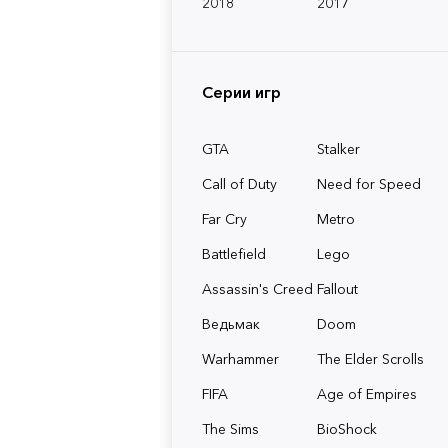
2018
2017
Серии игр
GTA
Stalker
Call of Duty
Need for Speed
Far Cry
Metro
Battlefield
Lego
Assassin's Creed
Fallout
Ведьмак
Doom
Warhammer
The Elder Scrolls
FIFA
Age of Empires
The Sims
BioShock