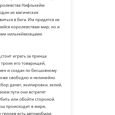
оролевства Нифльхейм
один из магических
виться в бега. Им придется не
шийся королевствам мир, но и
ыми нильхеймовцами.
стоит играть за принца
ь троих его товарищей,
мен и создан по бесшовному
оже свободно и нелинейно.
сбор денег, экипировки, зелий,
воем пути они встретят
бить или обойти стороной.
ры происходит в мире,
 героев есть автомобили,