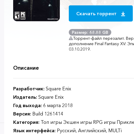
Скачать торрент
Размер: 68.88 GB
Торрент-файл перезалит. Вер
дополнение Final Fantasy XV: Э
03.10.2019.
Описание
Разработчик:
Square Enix
Издатель:
Square Enix
Год выхода:
6 марта 2018
Версия:
Build 1261414
Категория:
Топ игры Экшен игры RPG игры Прикл
Язык интерфейса:
Русский, Английский, MULTi