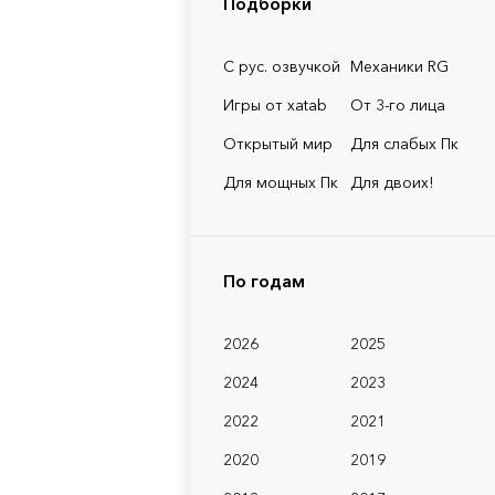
Подборки
С рус. озвучкой
Механики RG
Игры от xatab
От 3-го лица
Открытый мир
Для слабых Пк
Для мощных Пк
Для двоих!
По годам
2026
2025
2024
2023
2022
2021
2020
2019