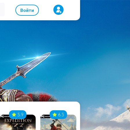
Войти
5.9
6.5
8.1