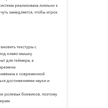
система реализована лояльно к
чуть замедляется, чтобы игрок
тановить текстуры с
под клаво-мышку.
т для геймера, а
времени.
ривязана к современной
ться достижениями науки и
нре ролевых боевиков, поэтому
ерам.