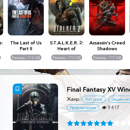
e:
The Last of Us
S.T.A.L.K.E.R. 2:
Assassin's Creed
Part II
Heart of
Shadows
Remastered
Chernobyl -
Размер: 116 GB
Размер: 170 GB
Размер: 117 GB
Ultimate Edition
Final Fantasy XV Wi
Жанр:
Топ игры
Экшен иг
9 617
Приключения