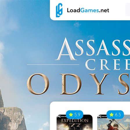
7
5.9
6.5