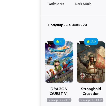
Darksiders
Dark Souls
Популярные новинки
0
3.5
DRAGON
Stronghold
QUEST VII
Crusader:
Reimagined
Definitive
Размер: 7.77 GB
Размер: 7.31 GB
Edition