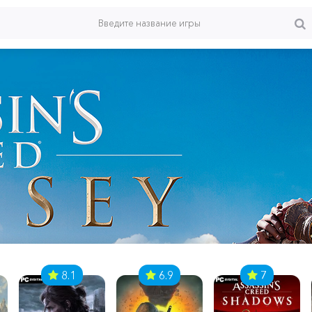
8.1
6.9
7