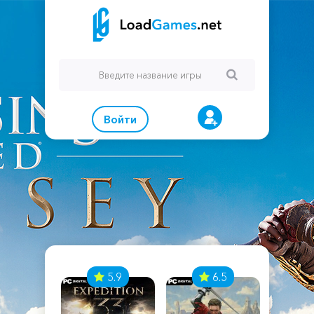
Войти
7
5.9
6.5