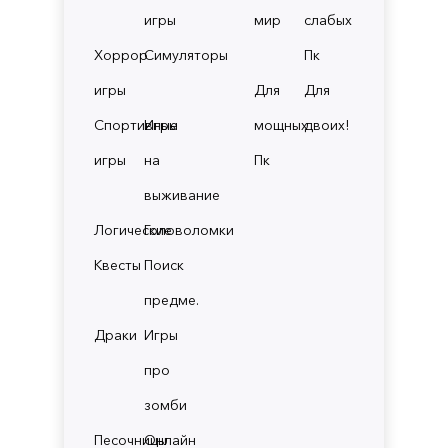
игры
мир
слабых
Хоррор
Симуляторы
Пк
игры
Для
Для
Спортивные
Игры
мощных
двоих!
игры
на
Пк
выживание
Логические
Головоломки
Квесты
Поиск
предме.
Драки
Игры
про
зомби
Песочницы
Онлайн