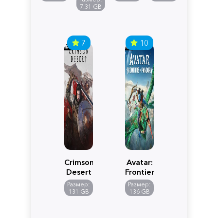
Edition
7.31 GB
7
10
Crimson
Avatar:
Desert
Frontiers
of
Размер:
Размер:
Pandora
131 GB
136 GB