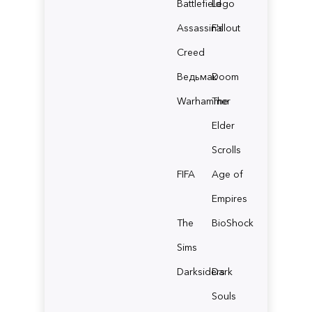
Battlefield
Lego
Assassin's
Fallout
Creed
Ведьмак
Doom
Warhammer
The
Elder
Scrolls
FIFA
Age of
Empires
The
BioShock
Sims
Darksiders
Dark
Souls