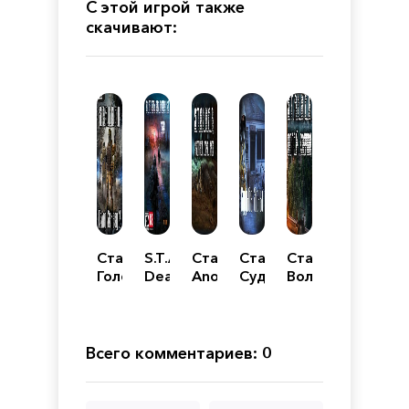
С этой игрой также
скачивают:
Сталкер
S.T.A.L.K.E.R.:
Сталкер
Сталкер
Сталкер
Голос
Dead
Another
Судьба
Волей
Эпизод
City
Zone
зоны
случая
2
Breakthrough
Mod
Всего комментариев: 0