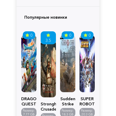
Популярные новинки
0
0
0
3.5
DRAGON
Sudden
SUPER
QUEST
Stronghold
Strike
ROBOT
VII
Crusader:
5
WARS
Размер:
Размер:
Размер:
Reimagined
Definitive
Y
7.77 GB
18.3 GB
20.3 GB
Размер: