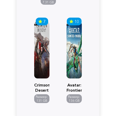
Edition
7.31 GB
7
10
Crimson
Avatar:
Desert
Frontiers
of
Размер:
Размер:
Pandora
131 GB
136 GB