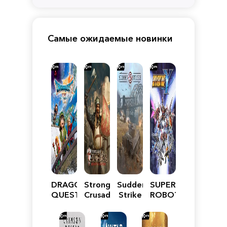
Самые ожидаемые новинки
DRAGON
Stronghold
Sudden
SUPER
QUEST
Crusader:
Strike
ROBOT
VII
Definitive
5
WARS
Reimagined
Edition
Y