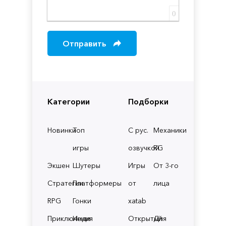
0
Отправить
Категории
Подборки
Новинки
Топ
С рус.
Механики
игры
озвучкой
RG
Экшен
Шутеры
Игры
От 3-го
Стратегии
Платформеры
от
лица
RPG
Гонки
xatab
Приключения
Инди
Открытый
Для