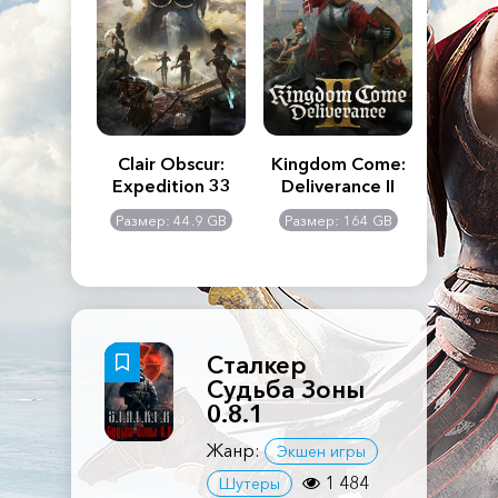
n's Creed
Clair Obscur:
Kingdom Come:
The La
dows
Expedition 33
Deliverance II
Pa
Rema
: 117 GB
Размер: 44.9 GB
Размер: 164 GB
Размер
Сталкер
Судьба Зоны
0.8.1
Жанр:
Экшен игры
1 484
Шутеры