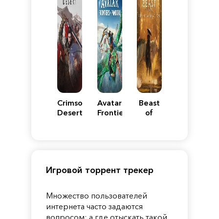
Crimson
Avatar:
Beast
Desert
Frontiers
of
of
Reincarnation
Pandora
Игровой торрент трекер
Множество пользователей
интернета часто задаются
вопросом: а где отыскать такой