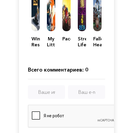
Winter
My
Pacer
Streamer
Fallen
Resort
Little
Life
Hearts
Simulator
Dog
Simulator
Season
Adventure
2
Всего комментариев: 0