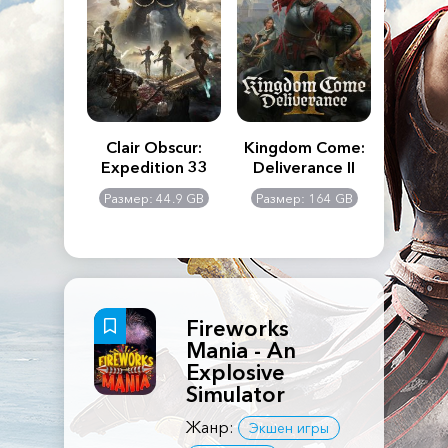
n's Creed
Clair Obscur:
Kingdom Come:
The La
dows
Expedition 33
Deliverance II
Pa
Rema
: 117 GB
Размер: 44.9 GB
Размер: 164 GB
Размер
Fireworks
Mania - An
Explosive
Simulator
Жанр:
Экшен игры