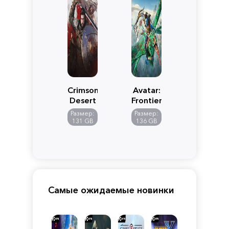
Crimson
Avatar:
Desert
Frontiers
of
Размер:
Размер:
Pandora
131 GB
136 GB
Самые ожидаемые новинки