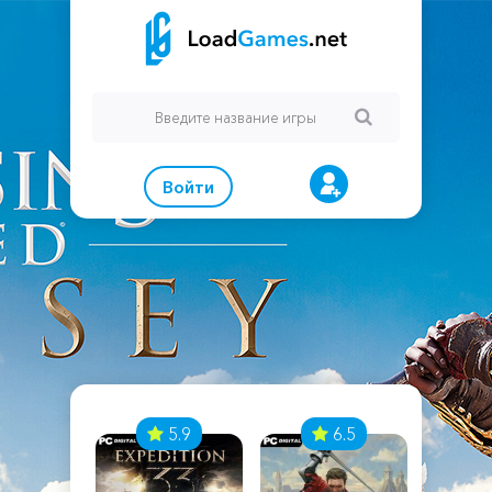
Войти
7
5.9
6.5