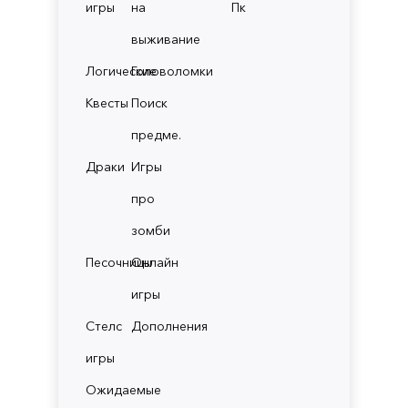
игры
на
Пк
выживание
Логические
Головоломки
Квесты
Поиск
предме.
Драки
Игры
про
зомби
Песочницы
Онлайн
игры
Стелс
Дополнения
игры
Ожидаемые