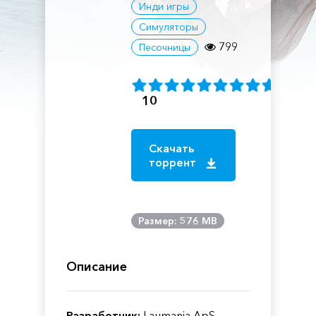
Инди игры
Симуляторы
799
Песочницы
10
Скачать
торрент
Размер: 576 MB
Описание
Разработчик:
Laumania ApS