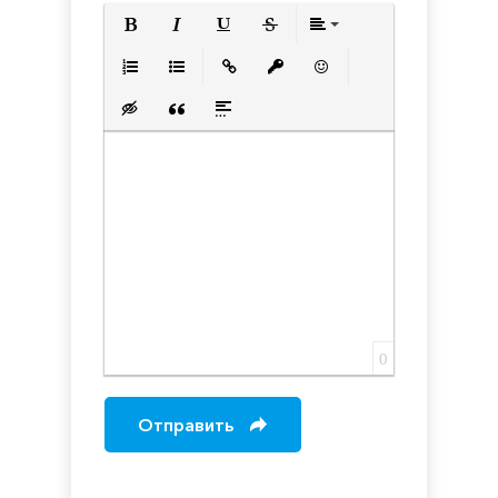
Полужирный
Курсив
Подчеркнутый
Зачеркнутый
Выравнивани
Нумерованный список
Маркированный список
Вставить ссылку
Вставить защищенную с
Вставить смайлик
Вставка скрытого текста
Вставка цитаты
Вставка спойлера
0
Отправить