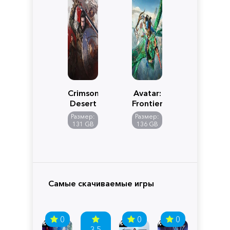
Crimson
Avatar:
Desert
Frontiers
of
Размер:
Размер:
Pandora
131 GB
136 GB
Самые скачиваемые игры
0
0
0
3.5