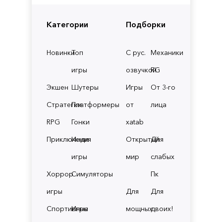
Категории
Подборки
Новинки
Топ
С рус.
Механики
игры
озвучкой
RG
Экшен
Шутеры
Игры
От 3-го
Стратегии
Платформеры
от
лица
RPG
Гонки
xatab
Приключения
Инди
Открытый
Для
игры
мир
слабых
Хоррор
Симуляторы
Пк
игры
Для
Для
Спортивные
Игры
мощных
двоих!