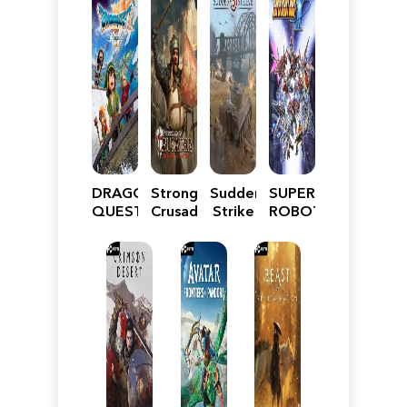
DRAGON
Stronghold
Sudden
SUPER
QUEST
Crusader:
Strike
ROBOT
VII
Definitive
5
WARS
Reimagined
Edition
Y