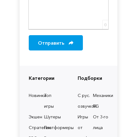
0
Отправить
Категории
Подборки
Новинки
Топ
С рус.
Механики
игры
озвучкой
RG
Экшен
Шутеры
Игры
От 3-го
Стратегии
Платформеры
от
лица