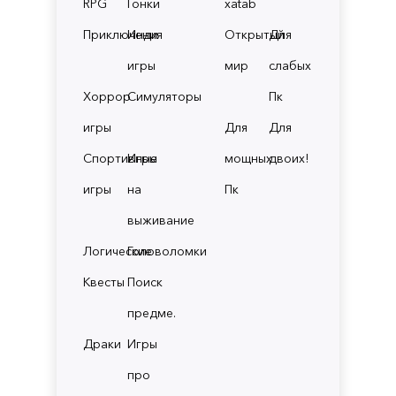
RPG
Гонки
xatab
Приключения
Инди
Открытый
Для
игры
мир
слабых
Хоррор
Симуляторы
Пк
игры
Для
Для
Спортивные
Игры
мощных
двоих!
игры
на
Пк
выживание
Логические
Головоломки
Квесты
Поиск
предме.
Драки
Игры
про