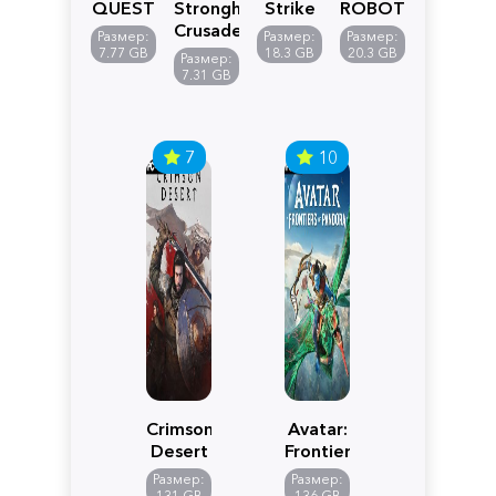
QUEST
Stronghold
Strike
ROBOT
VII
Crusader:
5
WARS
Размер:
Размер:
Размер:
Reimagined
Definitive
Y
7.77 GB
18.3 GB
20.3 GB
Размер:
Edition
7.31 GB
7
10
Crimson
Avatar:
Desert
Frontiers
of
Размер:
Размер:
Pandora
131 GB
136 GB