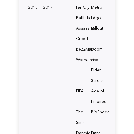
2018
2017
Far Cry
Metro
Battlefield
Lego
Assassin's
Fallout
Creed
Ведьмак
Doom
Warhammer
The
Elder
Scrolls
FIFA
Age of
Empires
The
BioShock
Sims
Darksiders
Dark