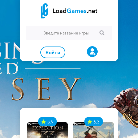
Войти
7
5.9
6.3