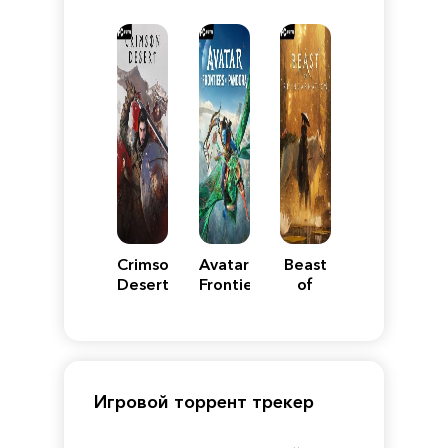
VII
Definitive
5
WARS
Reimagined
Edition
Y
Crimson
Avatar:
Beast
Desert
Frontiers
of
of
Reincarnation
Pandora
Игровой торрент трекер