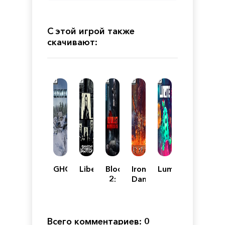
С этой игрой также
скачивают:
GHOSTWINTER
Liberated
BloodLust
Iron
Lumote
2:
Danger
Nemesis
Всего комментариев: 0