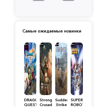
Самые ожидаемые новинки
DRAGON
Stronghold
Sudden
SUPER
QUEST
Crusader:
Strike
ROBOT