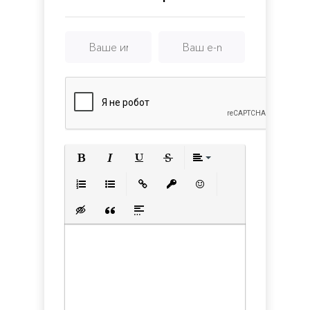
Полужирный
Курсив
Подчеркнутый
Зачеркнутый
Выравнивани
Нумерованный список
Маркированный список
Вставить ссылку
Вставить защищенную с
Вставить смайлик
Вставка скрытого текста
Вставка цитаты
Вставка спойлера