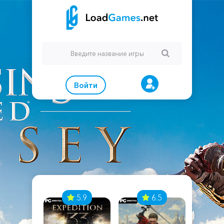
Войти
7
5.9
6.5