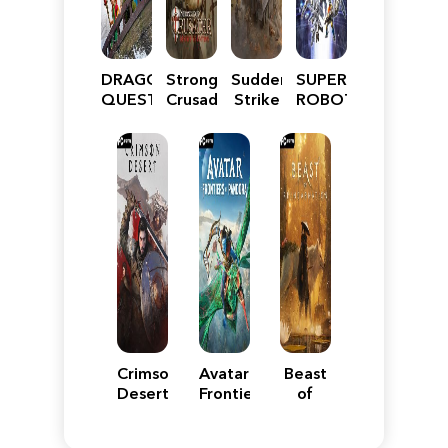
DRAGON
Stronghold
Sudden
SUPER
QUEST
Crusader:
Strike
ROBOT
VII
Definitive
5
WARS
Reimagined
Edition
Y
Crimson
Avatar:
Beast
Desert
Frontiers
of
of
Reincarnation
Pandora