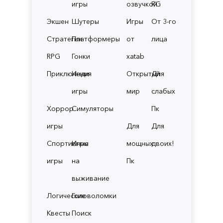
игры
озвучкой
RG
Экшен
Шутеры
Игры
От 3-го
Стратегии
Платформеры
от
лица
RPG
Гонки
xatab
Приключения
Инди
Открытый
Для
игры
мир
слабых
Хоррор
Симуляторы
Пк
игры
Для
Для
Спортивные
Игры
мощных
двоих!
игры
на
Пк
выживание
Логические
Головоломки
Квесты
Поиск