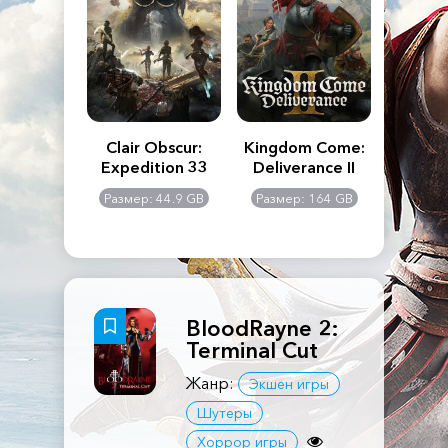
n's Creed
Clair Obscur:
Kingdom Come:
The La
dows
Expedition 33
Deliverance II
Pa
Rema
: 117 GB
Размер: 44.9 GB
Размер: 164 GB
Размер
BloodRayne 2:
Terminal Cut
Жанр:
Экшен игры
Шутеры
Хоррор игры