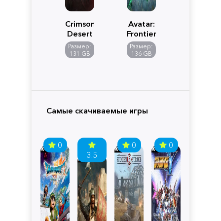
Crimson
Avatar:
Desert
Frontiers
of
Размер:
Размер:
Pandora
131 GB
136 GB
Самые скачиваемые игры
0
0
0
3.5