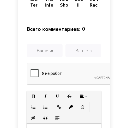
Terminal
Infected
Shooter
III
Racer
Cut
2 -
The
Legend
Всего комментариев: 0
Полужирный
Курсив
Подчеркнутый
Зачеркнутый
Выравнивани
Нумерованный список
Маркированный список
Вставить ссылку
Вставить защищенную с
Вставить смайлик
Вставка скрытого текста
Вставка цитаты
Вставка спойлера