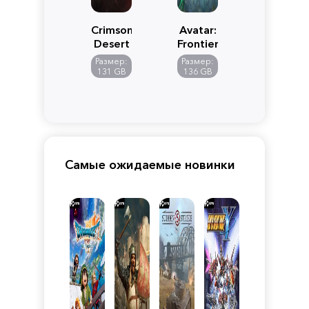
Crimson
Avatar:
Desert
Frontiers
of
Размер:
Размер:
Pandora
131 GB
136 GB
Самые ожидаемые новинки