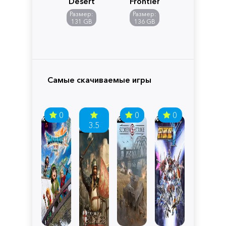
Desert
Frontiers
of
Размер:
Размер:
Pandora
131 GB
136 GB
Самые скачиваемые игры
0
0
0
3.5