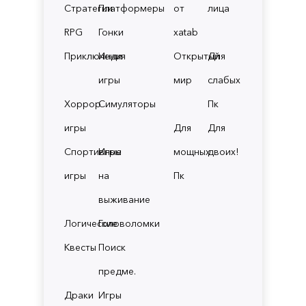
Стратегии
Платформеры
от
лица
RPG
Гонки
xatab
Приключения
Инди
Открытый
Для
игры
мир
слабых
Хоррор
Симуляторы
Пк
игры
Для
Для
Спортивные
Игры
мощных
двоих!
игры
на
Пк
выживание
Логические
Головоломки
Квесты
Поиск
предме.
Драки
Игры