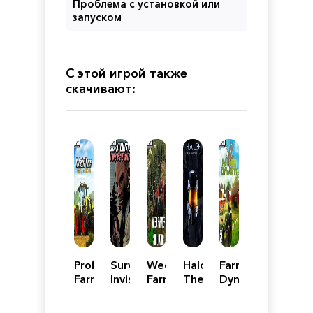
Проблема с установкой или
запуском
С этой игрой также
скачивают:
Professional
Survivalist:
Weed
Halo:
Farmer's
Farmer:
Invisible
Farmer
The
Dynasty
Cattle
Strain
Simulator
Master
and
Chief