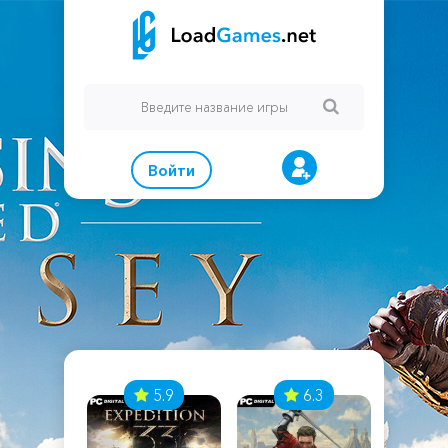
Войти
7
5.9
6.3