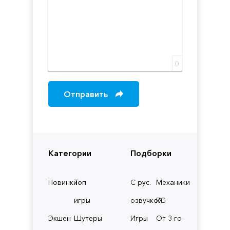
0
Отправить
Категории
Подборки
Новинки
Топ
С рус.
Механики
игры
озвучкой
RG
Экшен
Шутеры
Игры
От 3-го