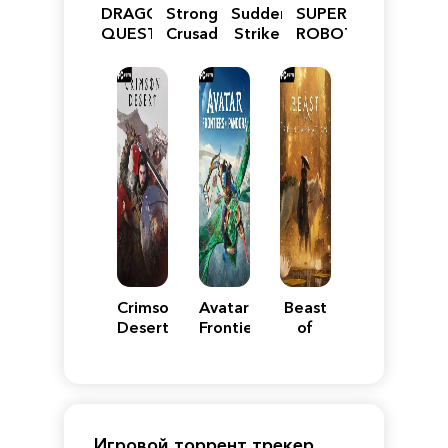
DRAGON
Stronghold
Sudden
SUPER
QUEST
Crusader:
Strike
ROBOT
VII
Definitive
5
WARS
Reimagined
Edition
Y
Crimson
Avatar:
Beast
Desert
Frontiers
of
of
Reincarnation
Pandora
Игровой торрент трекер