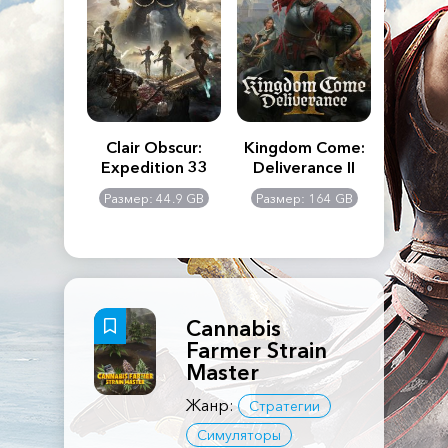
n's Creed
Clair Obscur:
Kingdom Come:
The La
dows
Expedition 33
Deliverance II
Pa
Rema
: 117 GB
Размер: 44.9 GB
Размер: 164 GB
Размер
Cannabis
Farmer Strain
Master
Жанр:
Стратегии
Симуляторы